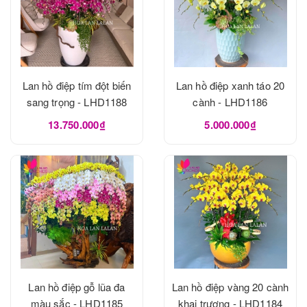
Lan hồ điệp tím đột biến
Lan hồ điệp xanh táo 20
sang trọng - LHD1188
cành - LHD1186
13.750.000₫
5.000.000₫
Lan hồ điệp gỗ lũa đa
Lan hồ điệp vàng 20 cành
màu sắc - LHD1185
khai trương - LHD1184