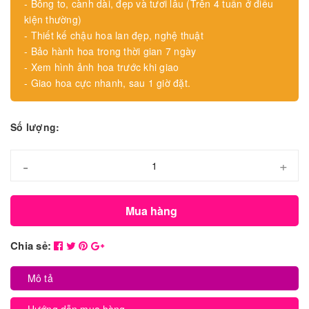
- Bông to, cành dài, đẹp và tươi lâu (Trên 4 tuần ở điều
kiện thường)
- Thiết kế chậu hoa lan đẹp, nghệ thuật
- Bảo hành hoa trong thời gian 7 ngày
- Xem hình ảnh hoa trước khi giao
- Giao hoa cực nhanh, sau 1 giờ đặt.
Số lượng:
-
+
Mua hàng
Chia sẻ:
Mô tả