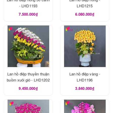
- LHD1193
LHD1215
7.500.000₫
6.080.000₫
Lan hồ điệp thuyền thuận
Lan hồ điệp vàng -
buồm xuôi gió - LHD1202
LHD1196
9.450.000₫
3.840.000₫