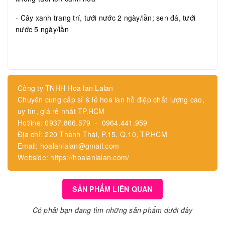
- Cây xanh trang trí, tưới nước 2 ngày/lần; sen đá, tưới
nước 5 ngày/lần
Công ty TNHH Hoa lan Lalan
Chuyên cung cấp sỉ & lẻ hoa lan hồ điệp chất lượng cao,
uy tín, giá rẻ nhất TP.HCM
Hotline: 0937.866.579 - 0964.441.959
Địa chỉ: 220 Thành Thái, P.15, Q.10, TP.HCM
Email: hoalanlalan@gmail.com
Webside: https://hoalanlalan.com/
SẢN PHẨM LIÊN QUAN
Có phải bạn đang tìm những sản phẩm dưới đây