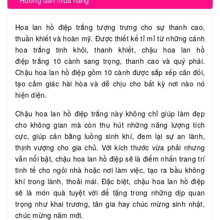
Hướng dẫn mua hàng
Hoa lan hồ điệp trắng tượng trưng cho sự thanh cao,
thuần khiết và hoàn mỹ. Được thiết kế tỉ mỉ từ những cánh
hoa trắng tinh khôi, thanh khiết, chậu hoa lan hồ
điệp trắng 10 cành sang trọng, thanh cao và quý phái.
Chậu hoa lan hồ điệp gồm 10 cành được sắp xếp cân đối,
tạo cảm giác hài hòa và dễ chịu cho bất kỳ nơi nào nó
hiện diện.
Chậu hoa lan hồ điệp trắng này không chỉ giúp làm đẹp
cho không gian mà còn thu hút những năng lượng tích
cực, giúp cân bằng luồng sinh khí, đem lại sự an lành,
thịnh vượng cho gia chủ. Với kích thước vừa phải nhưng
vẫn nổi bật, chậu hoa lan hồ điệp sẽ là điểm nhấn trang trí
tinh tế cho ngôi nhà hoặc nơi làm việc, tạo ra bầu không
khí trong lành, thoải mái. Đặc biệt, chậu hoa lan hồ điệp
sẽ là món quà tuyệt vời để tặng trong những dịp quan
trọng như khai trương, tân gia hay chúc mừng sinh nhật,
chúc mừng năm mới.