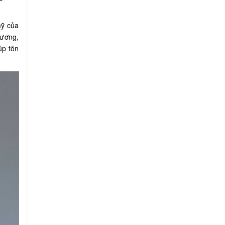
mỹ của
rương,
úp tôn