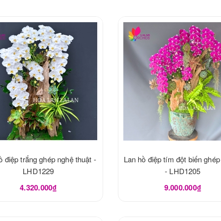
ồ điệp trắng ghép nghệ thuật -
Lan hồ điệp tím đột biến ghép
LHD1229
- LHD1205
4.320.000₫
9.000.000₫