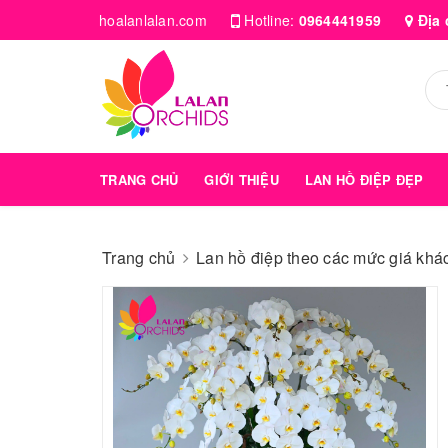
hoalanlalan.com
Hotline:
0964441959
Địa 
TRANG CHỦ
GIỚI THIỆU
LAN HỒ ĐIỆP ĐẸP
Trang chủ
Lan hồ điệp theo các mức giá kha