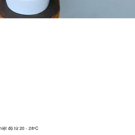
iệt độ từ 20 - 28
C
o