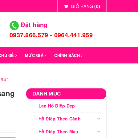
GIỎ HÀNG
(
0
)
Đặt hàng
0937.866.579 - 0964.441.959
 CHỦ ĐỀ
MỨC GIÁ
CHÍNH SÁCH
D941
sang
DANH MỤC
Lan Hồ Điệp Đẹp
Hồ Điệp Theo Cành
Hồ Điệp Theo Màu