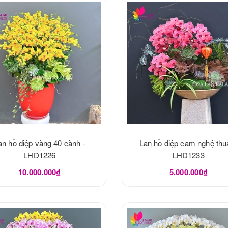
an hồ điệp vàng 40 cành -
Lan hồ điệp cam nghệ thuậ
LHD1226
LHD1233
10.000.000₫
5.000.000₫