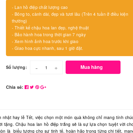
- Lan hồ điệp chất lượng cao
- Bông to, cành dài, đẹp và tươi lâu (Trên 4 tuần ở điều kiện
thường)
- Thiết kế chậu hoa lan đẹp, nghệ thuật
- Bảo hành hoa trong thời gian 7 ngày
- Xem hình ảnh hoa trước khi giao
- Giao hoa cực nhanh, sau 1 giờ đặt.
-
+
Mua hàng
Số lượng:
Chia sẻ:
h nhật hay lễ Tết, việc chọn một món quà không chỉ mang tính chú
i tặng. Chậu hoa lan hồ điệp trắng sẽ là sự lựa chọn tuyệt vời ch
n là biểu tượng cho sự tinh tế, hoàn hảo trong từng chi tiết, man