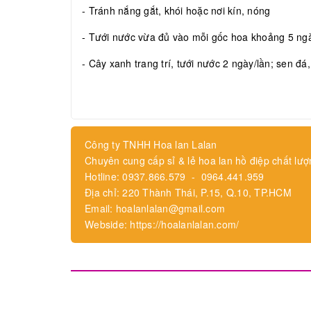
- Tránh nắng gắt, khói hoặc nơi kín, nóng
- Tưới nước vừa đủ vào mỗi gốc hoa khoảng 5 ngày
- Cây xanh trang trí, tưới nước 2 ngày/lần; sen đá
Công ty TNHH Hoa lan Lalan
Chuyên cung cấp sỉ & lẻ hoa lan hồ điệp chất lượ
Hotline: 0937.866.579 - 0964.441.959
Địa chỉ: 220 Thành Thái, P.15, Q.10, TP.HCM
Email: hoalanlalan@gmail.com
Webside: https://hoalanlalan.com/