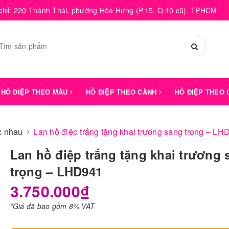
chỉ
:
220 Thành Thái, phường Hòa Hưng (P.15, Q.10 cũ), TPHCM
HỒ ĐIỆP THEO MÀU
HỒ ĐIỆP THEO CÀNH
HỒ ĐIỆP THEO
́c nhau
Lan hồ điệp trắng tặng khai trương sang trọng – LH
Lan hồ điệp trắng tặng khai trương 
trọng – LHD941
3.750.000₫
*Giá đã bao gồm 8% VAT