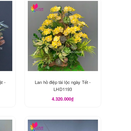
t -
Lan hồ điệp tài lộc ngày Tết -
LHD1193
4.320.000₫