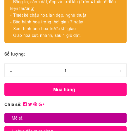
- Bông to, cành dài, đẹp và tươi lâu (Trên 4 tuần ở điều
kiện thường)
- Thiết kế chậu hoa lan đẹp, nghệ thuật
- Bảo hành hoa trong thời gian 7 ngày
- Xem hình ảnh hoa trước khi giao
- Giao hoa cực nhanh, sau 1 giờ đặt.
Số lượng:
-
+
Mua hàng
Chia sẻ:
Mô tả