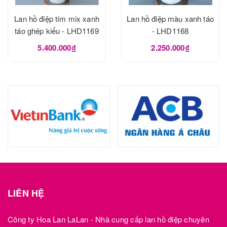
Lan hồ điệp tím mix xanh
Lan hồ điệp màu xanh táo
táo ghép kiểu - LHD1169
- LHD1168
5.400.000₫
2.250.000₫
LIÊN HỆ
Công ty Hoa Lan LaLan - Nhà cung cấp lan hồ điệp chuyên