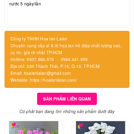
nước 5 ngày/lần
Công ty TNHH Hoa lan Lalan
Chuyên cung cấp sỉ & lẻ hoa lan hồ điệp chất lượng cao,
uy tín, giá rẻ nhất TP.HCM
Hotline: 0937.866.579 - 0964.441.959
Địa chỉ: 220 Thành Thái, P.15, Q.10, TP.HCM
Email: hoalanlalan@gmail.com
Webside: https://hoalanlalan.com/
SẢN PHẨM LIÊN QUAN
Có phải bạn đang tìm những sản phẩm dưới đây