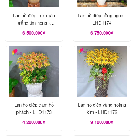
Lan hồ điệp mix màu
Lan hồ điệp hồng ngọc -
trắng tím hồng -
LHD1174
LHD1175
6.500.000₫
6.750.000₫
Lan hồ điệp cam hổ
Lan hồ điệp vàng hoàng
phách - LHD1173
kim - LHD1172
4.200.000₫
9.100.000₫