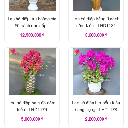
Lan hồ điệp tím hoàng gia
Lan hồ điệp trắng 9 cành
50 cành cao cấp -
cắm kiểu - LHD1181
LHD1182
12.500.000₫
3.600.000₫
Lan hồ điệp cam đỏ cắm
Lan hồ điệp tím cắm kiểu
kiểu - LHD1179
sang trọng - LHD1178
5.000.000₫
2.200.000₫