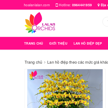
hoalanlalan.com
Hotline:
0964441959
Địa 
TRANG CHỦ
GIỚI THIỆU
LAN HỒ ĐIỆP ĐẸP
Trang chủ
Lan hồ điệp theo các mức giá kha