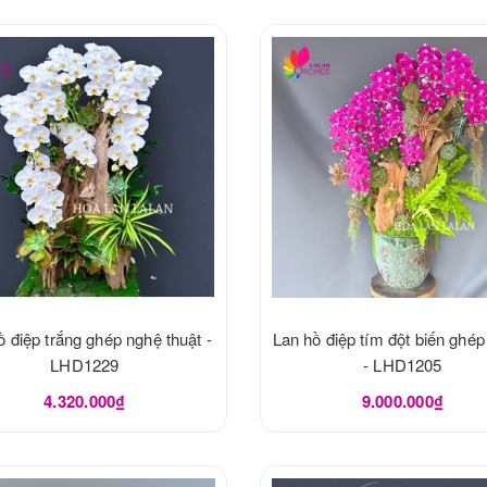
ồ điệp trắng ghép nghệ thuật -
Lan hồ điệp tím đột biến ghép
LHD1229
- LHD1205
4.320.000₫
9.000.000₫