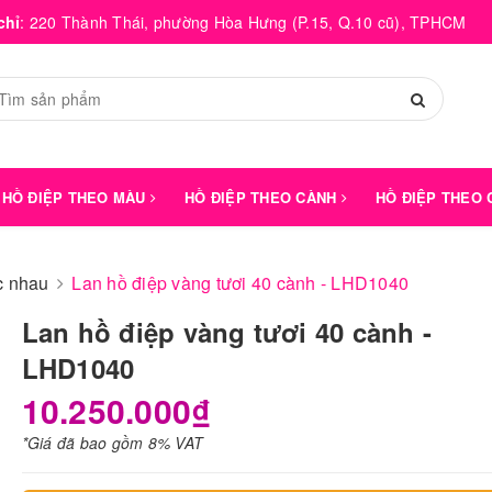
chỉ
:
220 Thành Thái, phường Hòa Hưng (P.15, Q.10 cũ), TPHCM
HỒ ĐIỆP THEO MÀU
HỒ ĐIỆP THEO CÀNH
HỒ ĐIỆP THEO
́c nhau
Lan hồ điệp vàng tươi 40 cành - LHD1040
Lan hồ điệp vàng tươi 40 cành -
LHD1040
10.250.000₫
*Giá đã bao gồm 8% VAT