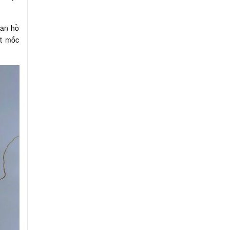
lan hồ
ột mốc