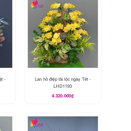
t -
Lan hồ điệp tài lộc ngày Tết -
LHD1193
4.320.000₫