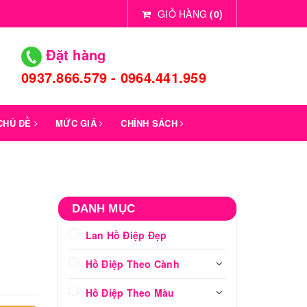
GIỎ HÀNG
(
0
)
Đặt hàng
0937.866.579 - 0964.441.959
 CHỦ ĐỀ
MỨC GIÁ
CHÍNH SÁCH
DANH MỤC
Lan Hồ Điệp Đẹp
Hồ Điệp Theo Cành
Hồ Điệp Theo Màu