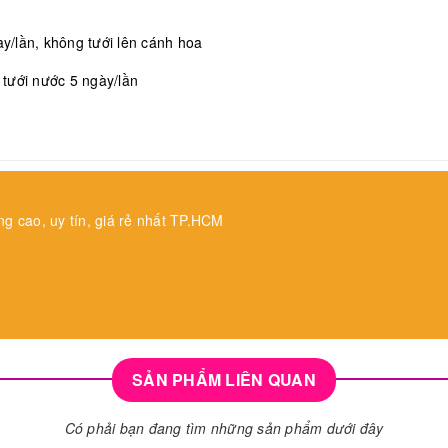
/lần, không tưới lên cánh hoa
, tưới nước 5 ngày/lần
ng cao, uy tín, giá rẻ nhất TP.HCM
SẢN PHẨM LIÊN QUAN
Có phải bạn đang tìm những sản phẩm dưới đây