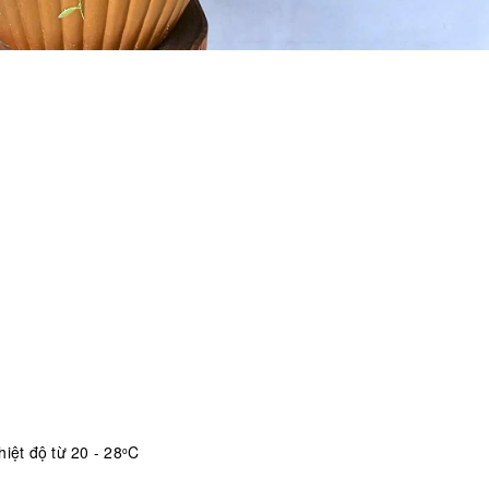
iệt độ từ 20 - 28
C
o