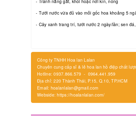
- Tránh nắng gắt, khói hoặc nơi kín, nóng
- Tưới nước vừa đủ vào mỗi gốc hoa khoảng 5 ngày
- Cây xanh trang trí, tưới nước 2 ngày/lần; sen đá
Công ty TNHH Hoa lan Lalan
Chuyên cung cấp sỉ & lẻ hoa lan hồ điệp chất lượ
Hotline: 0937.866.579 - 0964.441.959
Địa chỉ: 220 Thành Thái, P.15, Q.10, TP.HCM
Email: hoalanlalan@gmail.com
Webside: https://hoalanlalan.com/