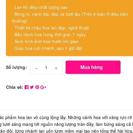
- Lan hồ điệp chất lượng cao
- Bông to, cành dài, đẹp và tươi lâu (Trên 4 tuần ở điều kiện
thường)
- Thiết kế chậu hoa lan đẹp, nghệ thuật
- Bảo hành hoa trong thời gian 7 ngày
- Xem hình ảnh hoa trước khi giao
- Giao hoa cực nhanh, sau 1 giờ đặt.
-
+
Mua hàng
Số lượng:
Chia sẻ:
tác phẩm hoa lan vô cùng lộng lẫy. Những cánh hoa với vàng rực r
ng tươi sáng mang tới nguồn năng lượng tràn đầy, làm bừng sáng cả
 cân đối, từng nhánh lan uốn lượn mềm mại tạo nên tổng thể hài hòa