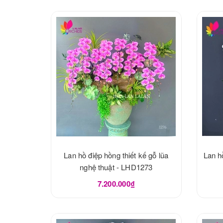
Lan hồ điệp hồng thiết kế gỗ lũa
Lan h
nghệ thuật - LHD1273
7.200.000₫