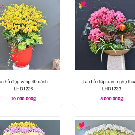
an hồ điệp vàng 40 cành -
Lan hồ điệp cam nghệ thuậ
LHD1226
LHD1233
10.000.000₫
5.000.000₫