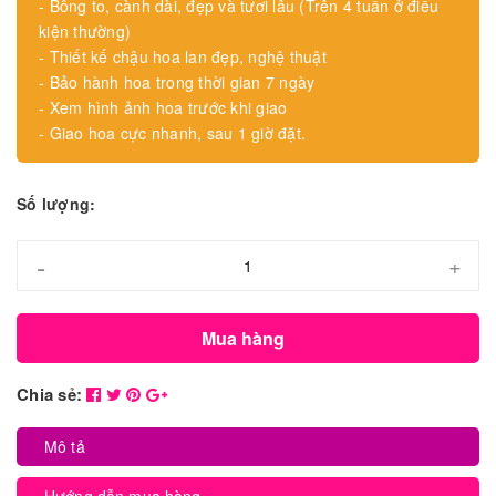
- Bông to, cành dài, đẹp và tươi lâu (Trên 4 tuần ở điều
kiện thường)
- Thiết kế chậu hoa lan đẹp, nghệ thuật
- Bảo hành hoa trong thời gian 7 ngày
- Xem hình ảnh hoa trước khi giao
- Giao hoa cực nhanh, sau 1 giờ đặt.
Số lượng:
-
+
Mua hàng
Chia sẻ:
Mô tả