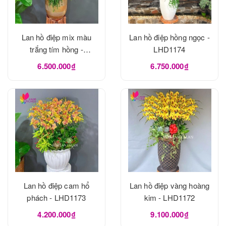
Lan hồ điệp mix màu
Lan hồ điệp hồng ngọc -
trắng tím hồng -
LHD1174
LHD1175
6.500.000₫
6.750.000₫
Lan hồ điệp cam hổ
Lan hồ điệp vàng hoàng
phách - LHD1173
kim - LHD1172
4.200.000₫
9.100.000₫