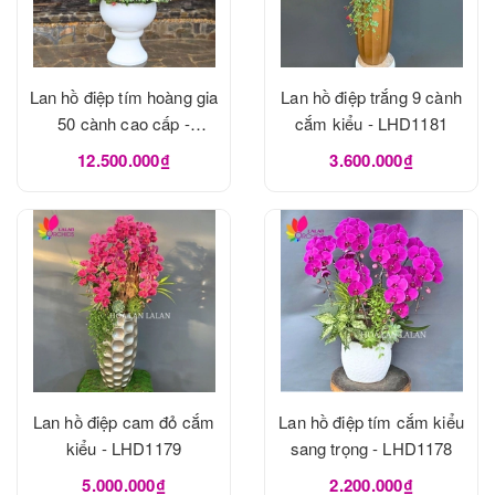
Lan hồ điệp tím hoàng gia
Lan hồ điệp trắng 9 cành
50 cành cao cấp -
cắm kiểu - LHD1181
LHD1182
12.500.000₫
3.600.000₫
Lan hồ điệp cam đỏ cắm
Lan hồ điệp tím cắm kiểu
kiểu - LHD1179
sang trọng - LHD1178
5.000.000₫
2.200.000₫