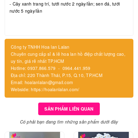
- Cây xanh trang trí, tưới nước 2 ngày/lần; sen đá, tưới
nước 5 ngày/lần
Công ty TNHH Hoa lan Lalan
Chuyên cung cấp sỉ & lẻ hoa lan hồ điệp chất lượng cao,
uy tín, giá rẻ nhất TP.HCM
Hotline: 0937.866.579 - 0964.441.959
Địa chỉ: 220 Thành Thái, P.15, Q.10, TP.HCM
Email: hoalanlalan@gmail.com
Webside: https://hoalanlalan.com/
SẢN PHẨM LIÊN QUAN
Có phải bạn đang tìm những sản phẩm dưới đây