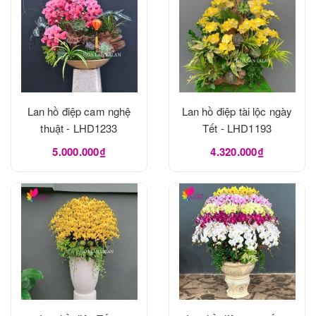
Lan hồ điệp cam nghệ
Lan hồ điệp tài lộc ngày
thuật - LHD1233
Tết - LHD1193
5.000.000₫
4.320.000₫