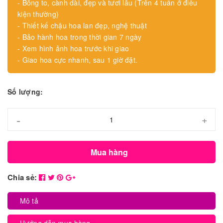
- Bông to, cành dài, đẹp và tươi lâu (Trên 4 tuần ở điều
kiện thường)
- Thiết kế chậu hoa lan đẹp, nghệ thuật
- Bảo hành hoa trong thời gian 7 ngày
- Xem hình ảnh hoa trước khi giao
- Giao hoa cực nhanh, sau 1 giờ đặt.
Số lượng:
-
+
Mua hàng
Chia sẻ:
Mô tả