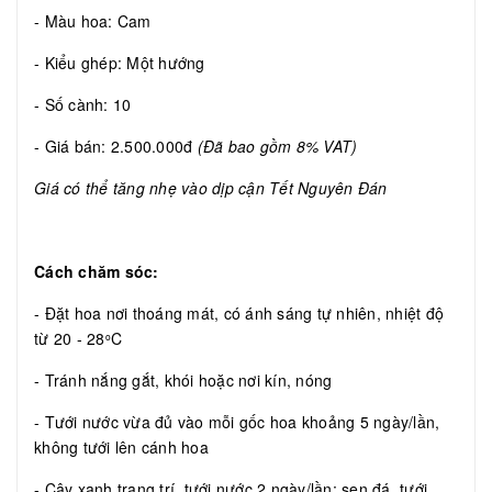
- Màu hoa: Cam
- Kiểu ghép: Một hướng
- Số cành: 10
- Giá bán: 2.500.000đ
(Đã bao gồm 8% VAT)
Giá có thể tăng nhẹ vào dịp cận Tết Nguyên Đán
Cách chăm sóc:
- Đặt hoa nơi thoáng mát, có ánh sáng tự nhiên, nhiệt độ
từ 20 - 28
C
o
- Tránh nắng gắt, khói hoặc nơi kín, nóng
- Tưới nước vừa đủ vào mỗi gốc hoa khoảng 5 ngày/lần,
không tưới lên cánh hoa
- Cây xanh trang trí, tưới nước 2 ngày/lần; sen đá, tưới