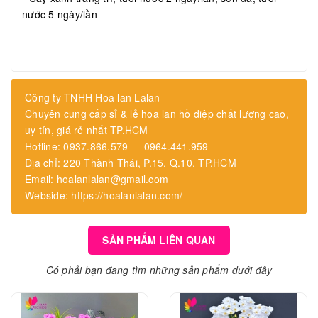
nước 5 ngày/lần
Công ty TNHH Hoa lan Lalan
Chuyên cung cấp sỉ & lẻ hoa lan hồ điệp chất lượng cao,
uy tín, giá rẻ nhất TP.HCM
Hotline: 0937.866.579 - 0964.441.959
Địa chỉ: 220 Thành Thái, P.15, Q.10, TP.HCM
Email: hoalanlalan@gmail.com
Webside: https://hoalanlalan.com/
SẢN PHẨM LIÊN QUAN
Có phải bạn đang tìm những sản phẩm dưới đây