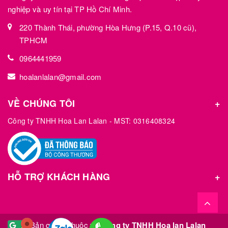
nghiệp và uy tín tại TP Hồ Chí Minh.
220 Thành Thái, phường Hòa Hưng (P.15, Q.10 cũ),
TPHCM
0964441959
hoalanlalan@gmail.com
VỀ CHÚNG TÔI
Công ty TNHH Hoa Lan Lalan - MST: 0316408324
HỖ TRỢ KHÁCH HÀNG
© Bản quyền thuộc về
Công ty TNHH Hoa lan Lalan