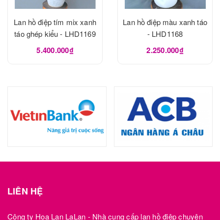
Lan hồ điệp tím mix xanh
Lan hồ điệp màu xanh táo
táo ghép kiểu - LHD1169
- LHD1168
5.400.000₫
2.250.000₫
LIÊN HỆ
Công ty Hoa Lan LaLan - Nhà cung cấp lan hồ điệp chuyên