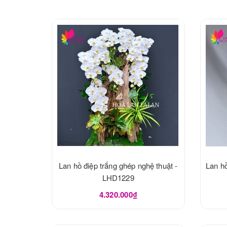
Lan hồ điệp trắng ghép nghệ thuật -
Lan hồ
LHD1229
4.320.000₫