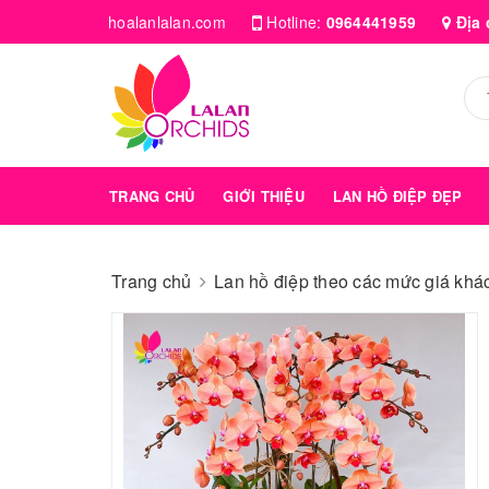
hoalanlalan.com
Hotline:
0964441959
Địa 
TRANG CHỦ
GIỚI THIỆU
LAN HỒ ĐIỆP ĐẸP
Trang chủ
Lan hồ điệp theo các mức giá kha