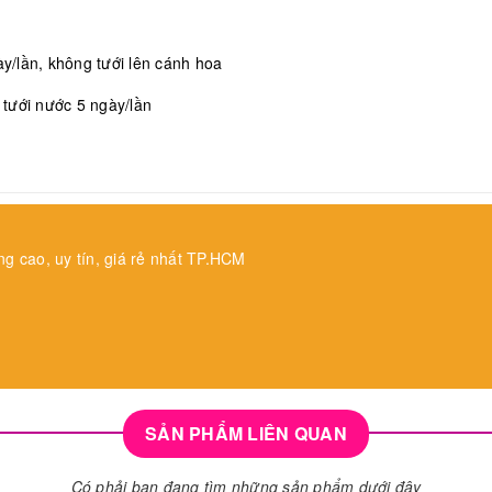
/lần, không tưới lên cánh hoa
, tưới nước 5 ngày/lần
ng cao, uy tín, giá rẻ nhất TP.HCM
SẢN PHẨM LIÊN QUAN
Có phải bạn đang tìm những sản phẩm dưới đây