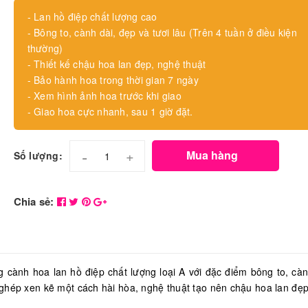
- Lan hồ điệp chất lượng cao
- Bông to, cành dài, đẹp và tươi lâu (Trên 4 tuần ở điều kiện
thường)
- Thiết kế chậu hoa lan đẹp, nghệ thuật
- Bảo hành hoa trong thời gian 7 ngày
- Xem hình ảnh hoa trước khi giao
- Giao hoa cực nhanh, sau 1 giờ đặt.
-
+
Mua hàng
Số lượng:
Chia sẻ:
ng cành hoa lan hồ điệp chất lượng loại A với đặc điểm bông to, càn
ghép xen kẽ một cách hài hòa, nghệ thuật tạo nên chậu hoa lan đẹ