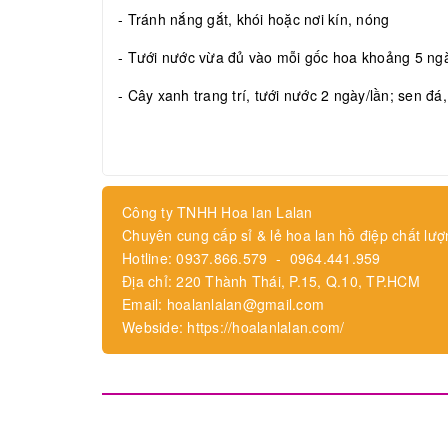
- Tránh nắng gắt, khói hoặc nơi kín, nóng
- Tưới nước vừa đủ vào mỗi gốc hoa khoảng 5 ngày
- Cây xanh trang trí, tưới nước 2 ngày/lần; sen đá
Công ty TNHH Hoa lan Lalan
Chuyên cung cấp sỉ & lẻ hoa lan hồ điệp chất lượ
Hotline: 0937.866.579 - 0964.441.959
Địa chỉ: 220 Thành Thái, P.15, Q.10, TP.HCM
Email: hoalanlalan@gmail.com
Webside: https://hoalanlalan.com/