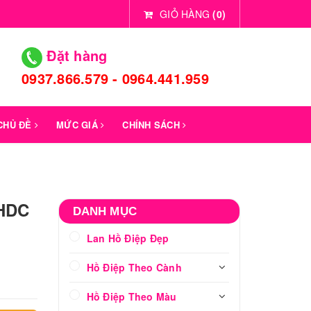
GIỎ HÀNG
(
0
)
Đặt hàng
0937.866.579 - 0964.441.959
 CHỦ ĐỀ
MỨC GIÁ
CHÍNH SÁCH
 HDC
DANH MỤC
Lan Hồ Điệp Đẹp
Hồ Điệp Theo Cành
Hồ Điệp Theo Màu