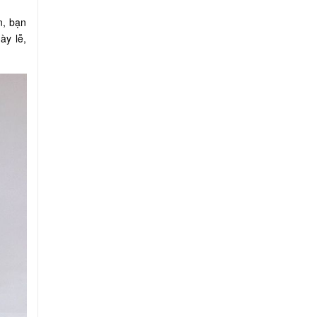
n, bạn
ày lễ,