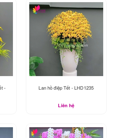
t -
Lan hồ điệp Tết - LHD1235
Liên hệ