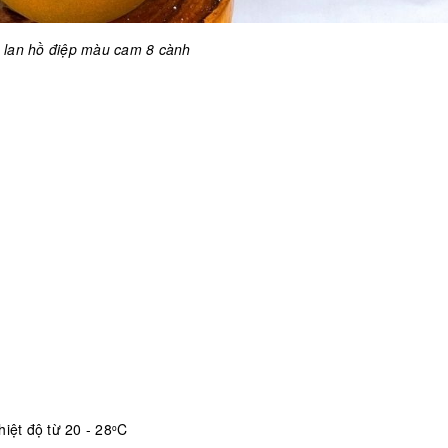
 lan hồ điệp màu cam 8 cành
iệt độ từ 20 - 28
C
o