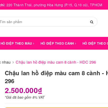
chỉ
:
220 Thành Thái, phường Hòa Hưng (P.15, Q.10 cũ), TPHCM
HỒ ĐIỆP THEO MÀU
HỒ ĐIỆP THEO CÀNH
HỒ ĐIỆP THEO
́c nhau
Chậu lan hồ điệp màu cam 8 cành - HDC 296
Chậu lan hồ điệp màu cam 8 cành -
296
2.500.000₫
*Giá đã bao gồm 8% VAT