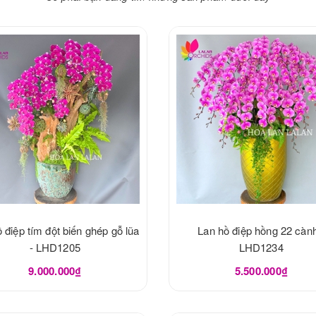
 điệp tím đột biến ghép gỗ lũa
Lan hồ điệp hồng 22 cành
- LHD1205
LHD1234
9.000.000₫
5.500.000₫