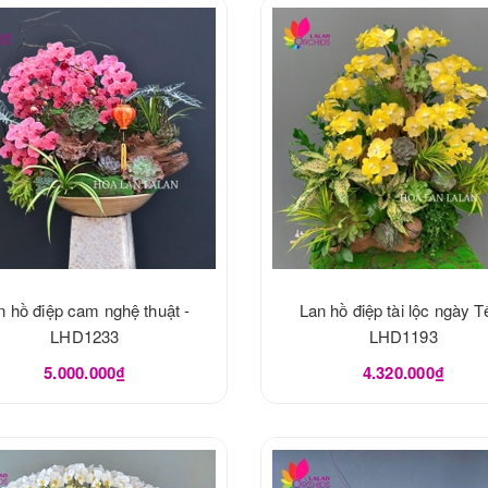
n hồ điệp cam nghệ thuật -
Lan hồ điệp tài lộc ngày Tế
LHD1233
LHD1193
5.000.000₫
4.320.000₫