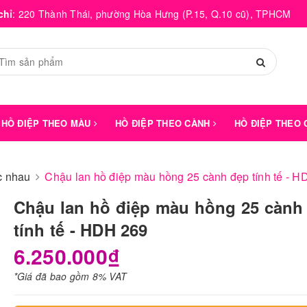
chỉ
:
220 Thành Thái, phường Hòa Hưng (P.15, Q.10 cũ), TPHCM
HỒ ĐIỆP THEO MÀU
HỒ ĐIỆP THEO CÀNH
HỒ ĐIỆP THEO
́c nhau
Chậu lan hồ điệp màu hồng 25 cành đẹp tính tế - 
Chậu lan hồ điệp màu hồng 25 cành
tính tế - HDH 269
6.250.000₫
*Giá đã bao gồm 8% VAT