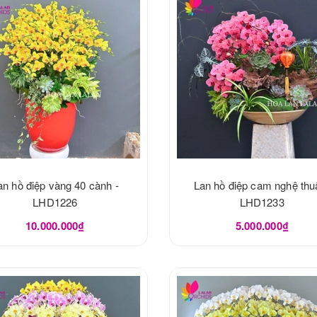
an hồ điệp vàng 40 cành -
Lan hồ điệp cam nghệ thuậ
LHD1226
LHD1233
10.000.000₫
5.000.000₫