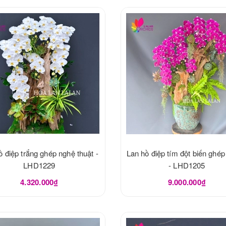
ồ điệp trắng ghép nghệ thuật -
Lan hồ điệp tím đột biến ghép
LHD1229
- LHD1205
4.320.000₫
9.000.000₫