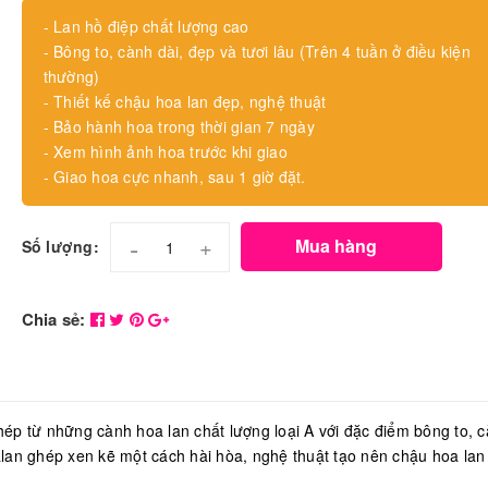
- Lan hồ điệp chất lượng cao
- Bông to, cành dài, đẹp và tươi lâu (Trên 4 tuần ở điều kiện
thường)
- Thiết kế chậu hoa lan đẹp, nghệ thuật
- Bảo hành hoa trong thời gian 7 ngày
- Xem hình ảnh hoa trước khi giao
- Giao hoa cực nhanh, sau 1 giờ đặt.
-
+
Mua hàng
Số lượng:
Chia sẻ:
ế ghép từ những cành hoa lan chất lượng loại A với đặc điểm bông to, 
lan ghép xen kẽ một cách hài hòa, nghệ thuật tạo nên chậu hoa lan