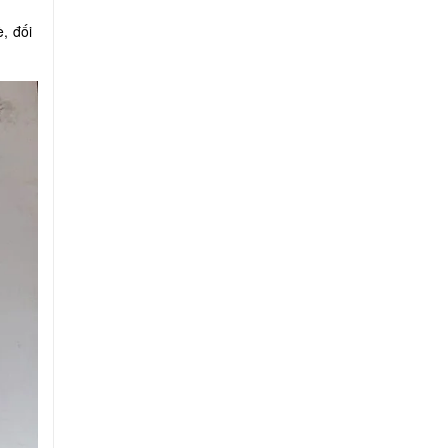
, đối
.