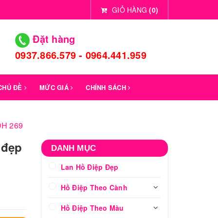
GIỎ HÀNG
(
0
)
Đặt hàng
0937.866.579 - 0964.441.959
 CHỦ ĐỀ
MỨC GIÁ
CHÍNH SÁCH
HDH 269
 đẹp
DANH MỤC
Lan Hồ Điệp Đẹp
Hồ Điệp Theo Cành
Hồ Điệp Theo Màu