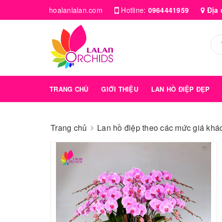
hoalanlalan.com
Hotline:
0964441959
Địa 
TRANG CHỦ
GIỚI THIỆU
LAN HỒ ĐIỆP ĐẸP
Trang chủ
Lan hồ điệp theo các mức giá kha