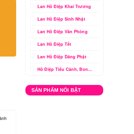
Lan Hồ Điệp Khai Trương
Lan Hồ Điệp Sinh Nhật
Lan Hồ Điệp Văn Phòng
Lan Hồ Điệp Tết
Lan Hồ Điệp Dâng Phật
Hồ Điệp Tiểu Cảnh, Bonsai
SẢN PHẨM NỔI BẬT
cành