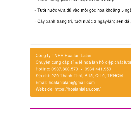
- Tưới nước vừa đủ vào mỗi gốc hoa khoảng 5 ngày
- Cây xanh trang trí, tưới nước 2 ngày/lần; sen đá
Công ty TNHH Hoa lan Lalan
Chuyên cung cấp sỉ & lẻ hoa lan hồ điệp chất lượ
Hotline: 0937.866.579 - 0964.441.959
Địa chỉ: 220 Thành Thái, P.15, Q.10, TP.HCM
Email: hoalanlalan@gmail.com
Webside: https://hoalanlalan.com/