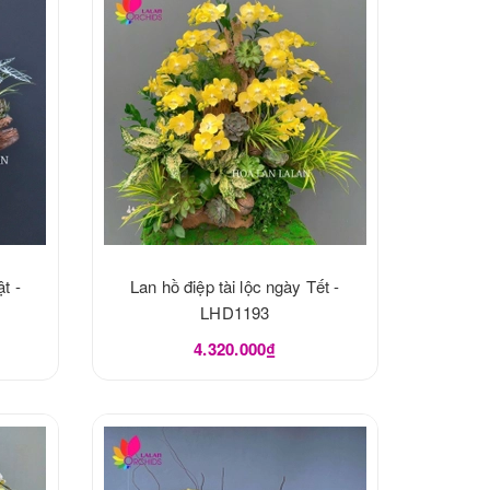
t -
Lan hồ điệp tài lộc ngày Tết -
LHD1193
4.320.000₫