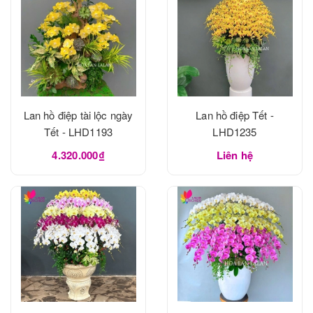
Lan hồ điệp tài lộc ngày
Lan hồ điệp Tết -
Tết - LHD1193
LHD1235
4.320.000₫
Liên hệ