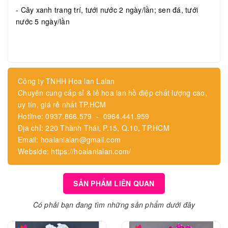
- Cây xanh trang trí, tưới nước 2 ngày/lần; sen đá, tưới
nước 5 ngày/lần
Công ty TNHH Hoa lan Lalan
Chuyên cung cấp sỉ & lẻ hoa lan hồ điệp chất lượng cao,
uy tín, giá rẻ nhất TP.HCM
Hotline: 0937.866.579 - 0964.441.959
Địa chỉ: 220 Thành Thái, P.15, Q.10, TP.HCM
Email: hoalanlalan@gmail.com
Webside: https://hoalanlalan.com/
SẢN PHẨM LIÊN QUAN
Có phải bạn đang tìm những sản phẩm dưới đây