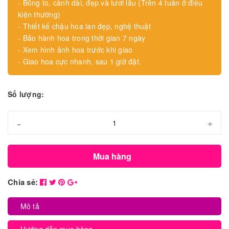
- Bông to, cành dài, đẹp và tươi lâu (Trên 4 tuần ở điều
kiện thường)
- Thiết kế chậu hoa lan đẹp, nghệ thuật
- Bảo hành hoa trong thời gian 7 ngày
- Xem hình ảnh hoa trước khi giao
- Giao hoa cực nhanh, sau 1 giờ đặt.
Số lượng:
-
+
Mua hàng
Chia sẻ:
Mô tả