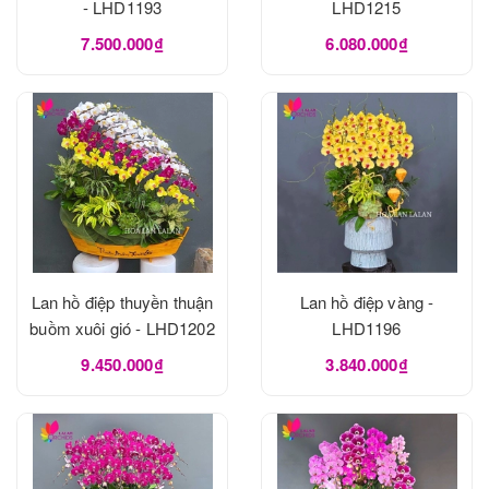
- LHD1193
LHD1215
7.500.000₫
6.080.000₫
Lan hồ điệp thuyền thuận
Lan hồ điệp vàng -
buồm xuôi gió - LHD1202
LHD1196
9.450.000₫
3.840.000₫