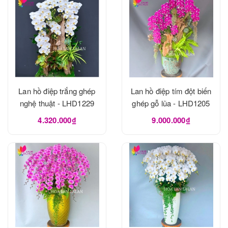
Lan hồ điệp trắng ghép
Lan hồ điệp tím đột biến
nghệ thuật - LHD1229
ghép gỗ lũa - LHD1205
4.320.000₫
9.000.000₫