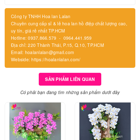
Công ty TNHH Hoa lan Lalan
Chuyên cung cấp sỉ & lẻ hoa lan hồ điệp chất lượng cao,
uy tín, giá rẻ nhất TP.HCM
Hotline: 0937.866.579 - 0964.441.959
Địa chỉ: 220 Thành Thái, P.15, Q.10, TP.HCM
Email: hoalanlalan@gmail.com
Webside: https://hoalanlalan.com/
SẢN PHẨM LIÊN QUAN
Có phải bạn đang tìm những sản phẩm dưới đây