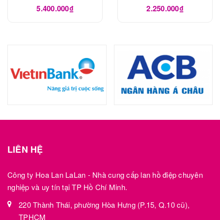
5.400.000₫
2.250.000₫
LIÊN HỆ
Công ty Hoa Lan LaLan - Nhà cung cấp lan hồ điệp chuyên
nghiệp và uy tín tại TP Hồ Chí Minh.
220 Thành Thái, phường Hòa Hưng (P.15, Q.10 cũ),
TPHCM