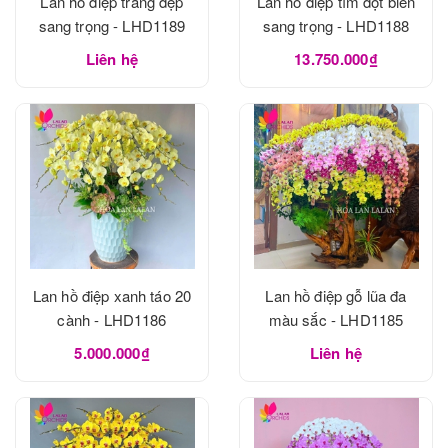
Lan hồ điệp trắng đẹp
Lan hồ điệp tím đột biến
sang trọng - LHD1189
sang trọng - LHD1188
Liên hệ
13.750.000₫
Lan hồ điệp xanh táo 20
Lan hồ điệp gỗ lũa đa
cành - LHD1186
màu sắc - LHD1185
5.000.000₫
Liên hệ