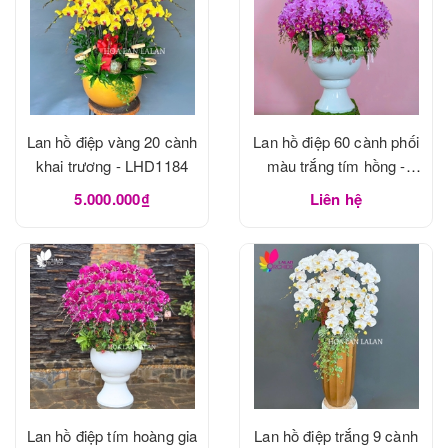
Lan hồ điệp vàng 20 cành
Lan hồ điệp 60 cành phối
khai trương - LHD1184
màu trắng tím hồng -
LHD1183
5.000.000₫
Liên hệ
Lan hồ điệp tím hoàng gia
Lan hồ điệp trắng 9 cành