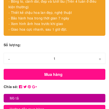
- Bông to, cành dài, đẹp và tươi lâu (Trên 4 tuần ở điều
kiện thường)
- Thiết kế chậu hoa lan đẹp, nghệ thuật
- Bảo hành hoa trong thời gian 7 ngày
- Xem hình ảnh hoa trước khi giao
- Giao hoa cực nhanh, sau 1 giờ đặt.
Số lượng:
-
+
Mua hàng
Chia sẻ:
Mô tả