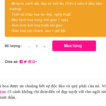
- Bông to, cành dài, đẹp và tươi lâu (Trên 4 tuần ở điều kiện
thường)
- Thiết kế chậu hoa lan đẹp, nghệ thuật
- Bảo hành hoa trong thời gian 7 ngày
- Xem hình ảnh hoa trước khi giao
- Giao hoa cực nhanh, sau 1 giờ đặt.
-
+
Mua hàng
Số lượng:
Chia sẻ:
i hoa được ưa chuộng bởi sự độc đáo và quý phái của nó. Vớ
tím
15 cành không chỉ đem đến vẻ đẹp tuyệt vời cho ngôi nh
tinh thần.