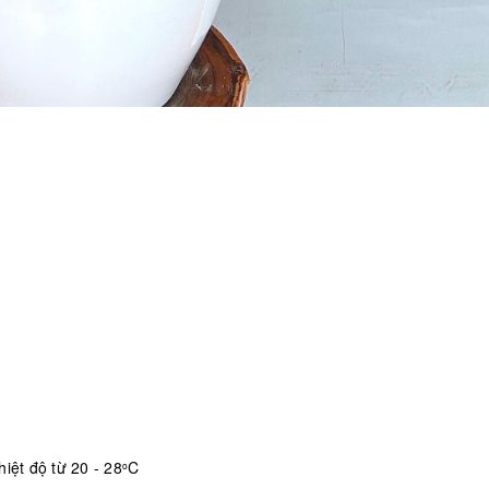
iệt độ từ 20 - 28
C
o