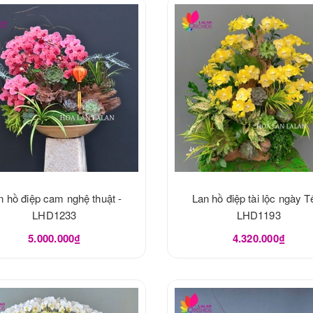
n hồ điệp cam nghệ thuật -
Lan hồ điệp tài lộc ngày Tế
LHD1233
LHD1193
5.000.000₫
4.320.000₫