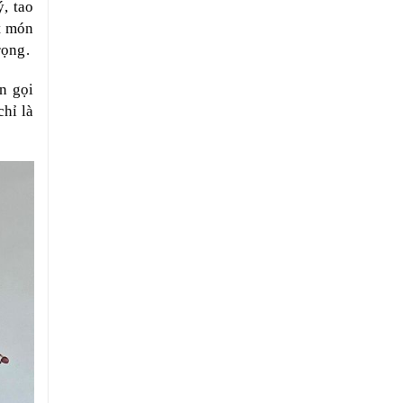
, tao
t món
rọng.
n gọi
hỉ là