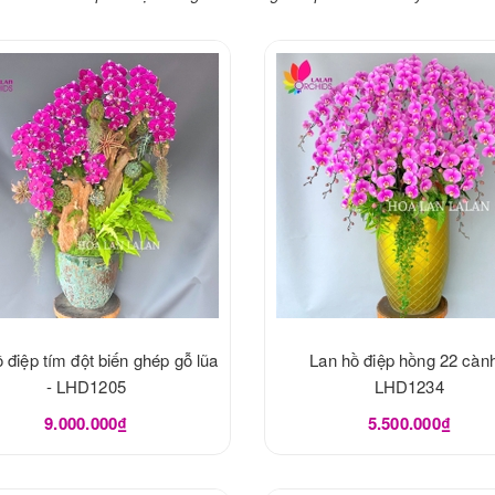
 điệp tím đột biến ghép gỗ lũa
Lan hồ điệp hồng 22 cành
- LHD1205
LHD1234
9.000.000₫
5.500.000₫