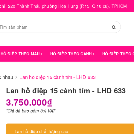
chỉ
:
220 Thành Thái, phường Hòa Hưng (P.15, Q.10 cũ), TPHCM
HỒ ĐIỆP THEO MÀU
HỒ ĐIỆP THEO CÀNH
HỒ ĐIỆP THEO
́c nhau
Lan hồ điệp 15 cành tím - LHD 633
Lan hồ điệp 15 cành tím - LHD 633
3.750.000₫
*Giá đã bao gồm 8% VAT
- Lan hồ điệp chất lượng cao