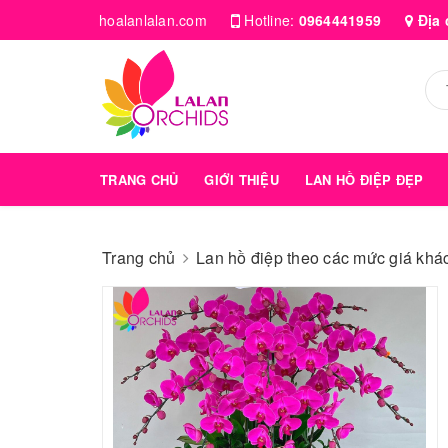
hoalanlalan.com
Hotline:
0964441959
Địa 
TRANG CHỦ
GIỚI THIỆU
LAN HỒ ĐIỆP ĐẸP
Trang chủ
Lan hồ điệp theo các mức giá kha