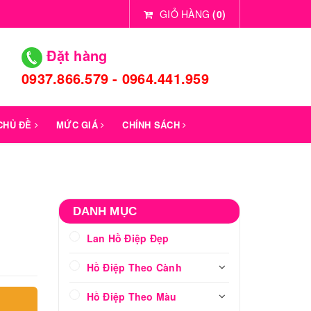
GIỎ HÀNG
(
0
)
Đặt hàng
0937.866.579 - 0964.441.959
 CHỦ ĐỀ
MỨC GIÁ
CHÍNH SÁCH
DANH MỤC
Lan Hồ Điệp Đẹp
Hồ Điệp Theo Cành
Hồ Điệp Theo Màu