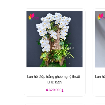
Lan hồ điệp trắng ghép nghệ thuật -
Lan hồ
LHD1229
4.320.000₫