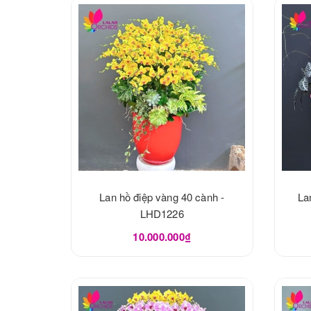
Lan hồ điệp vàng 40 cành -
La
LHD1226
10.000.000₫