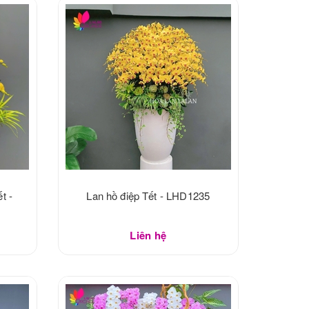
t -
Lan hồ điệp Tết - LHD1235
Liên hệ