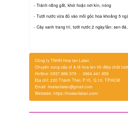
- Tránh nắng gắt, khói hoặc nơi kín, nóng
- Tưới nước vừa đủ vào mỗi gốc hoa khoảng 5 ngày
- Cây xanh trang trí, tưới nước 2 ngày/lần; sen đá
Công ty TNHH Hoa lan Lalan
Chuyên cung cấp sỉ & lẻ hoa lan hồ điệp chất lượ
Hotline: 0937.866.579 - 0964.441.959
Địa chỉ: 220 Thành Thái, P.15, Q.10, TP.HCM
Email: hoalanlalan@gmail.com
Webside: https://hoalanlalan.com/