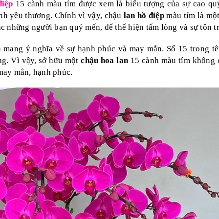
điệp
15 cành màu tím được xem là biểu tượng của sự cao quý
tình yêu thương. Chính vì vậy, chậu
lan hồ điệp
màu tím là mộ
 những người bạn quý mến, để thể hiện tấm lòng và sự tôn t
 mang ý nghĩa về sự hạnh phúc và may mắn. Số 15 trong tê
ng. Vì vậy, sở hữu một
chậu hoa lan
15 cành màu tím không c
may mắn, hạnh phúc.