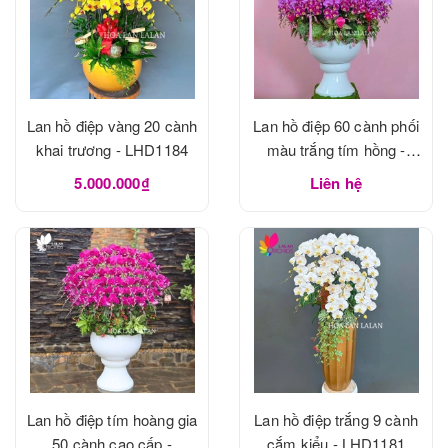
Lan hồ điệp vàng 20 cành
Lan hồ điệp 60 cành phối
khai trương - LHD1184
màu trắng tím hồng -
LHD1183
5.000.000₫
Liên hệ
Lan hồ điệp tím hoàng gia
Lan hồ điệp trắng 9 cành
50 cành cao cấp -
cắm kiểu - LHD1181