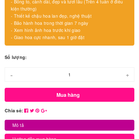
- Bông to, cành dài, đẹp và tươi lâu (Trên 4 tuần ở điều
kiện thường)
- Thiết kế chậu hoa lan đẹp, nghệ thuật
- Bảo hành hoa trong thời gian 7 ngày
- Xem hình ảnh hoa trước khi giao
- Giao hoa cực nhanh, sau 1 giờ đặt
Số lượng:
-
+
Mua hàng
Chia sẻ:
Mô tả