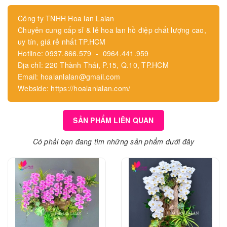
Công ty TNHH Hoa lan Lalan
Chuyên cung cấp sỉ & lẻ hoa lan hồ điệp chất lượng cao,
uy tín, giá rẻ nhất TP.HCM
Hotline: 0937.866.579 - 0964.441.959
Địa chỉ: 220 Thành Thái, P.15, Q.10, TP.HCM
Email: hoalanlalan@gmail.com
Webside: https://hoalanlalan.com/
SẢN PHẨM LIÊN QUAN
Có phải bạn đang tìm những sản phẩm dưới đây