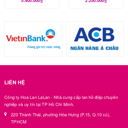
5.400.000₫
2.250.000₫
LIÊN HỆ
Công ty Hoa Lan LaLan - Nhà cung cấp lan hồ điệp chuyên
nghiệp và uy tín tại TP Hồ Chí Minh.
220 Thành Thái, phường Hòa Hưng (P.15, Q.10 cũ),
TPHCM