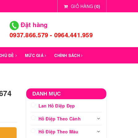
GIỎ HÀNG
(
0
)
Đặt hàng
0937.866.579 - 0964.441.959
 CHỦ ĐỀ
MỨC GIÁ
CHÍNH SÁCH
 674
DANH MỤC
Lan Hồ Điệp Đẹp
Hồ Điệp Theo Cành
Hồ Điệp Theo Màu