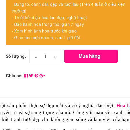
- Bông to, cành dài, đẹp và tươi lâu (Trên 4 tuần ở điều kiện
thường)
- Thiết kế chậu hoa lan đẹp, nghệ thuật
- Bảo hành hoa trong thời gian 7 ngày
- Xem hình ảnh hoa trước khi giao
- Giao hoa cực nhanh, sau 1 giờ đặt.
-
+
Mua hàng
Số lượng:
Chia sẻ:
ột sản phẩm thực sự đẹp mắt và có ý nghĩa đặc biệt.
Hoa l
quyến rũ và sự sang trọng của nó. Cùng với màu sắc xanh tá
 bức tranh tươi đẹp cho không gian sống và làm việc của bạn