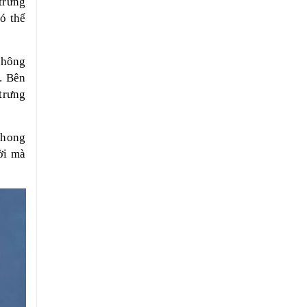
trưng
ó thể
không
. Bên
trưng
phong
ời mà