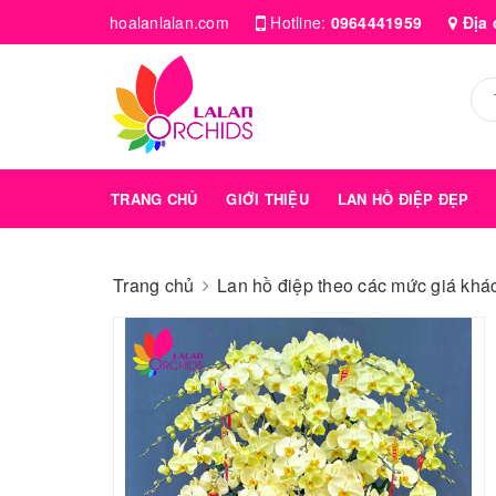
hoalanlalan.com
Hotline:
0964441959
Địa 
TRANG CHỦ
GIỚI THIỆU
LAN HỒ ĐIỆP ĐẸP
Trang chủ
Lan hồ điệp theo các mức giá kha