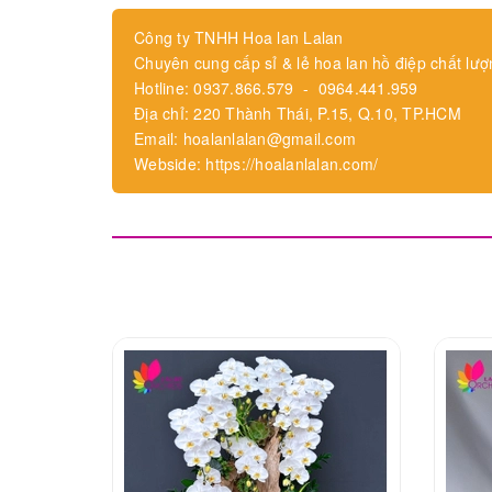
Công ty TNHH Hoa lan Lalan
Chuyên cung cấp sỉ & lẻ hoa lan hồ điệp chất lượ
Hotline: 0937.866.579 - 0964.441.959
Địa chỉ: 220 Thành Thái, P.15, Q.10, TP.HCM
Email: hoalanlalan@gmail.com
Webside: https://hoalanlalan.com/