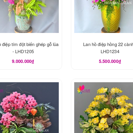
 điệp tím đột biến ghép gỗ lũa
Lan hồ điệp hồng 22 cành
- LHD1205
LHD1234
9.000.000₫
5.500.000₫