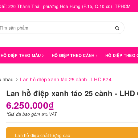
chỉ
:
220 Thành Thái, phường Hòa Hưng (P.15, Q.10 cũ), TPHCM
HỒ ĐIỆP THEO MÀU
HỒ ĐIỆP THEO CÀNH
HỒ ĐIỆP THEO
́c nhau
Lan hồ điệp xanh táo 25 cành - LHD 674
Lan hồ điệp xanh táo 25 cành - LHD
6.250.000₫
*Giá đã bao gồm 8% VAT
- Lan hồ điệp chất lượng cao