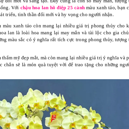
n sự đổi mới và sáng tạo. Đây cũng là con số may mắn, tượng 
 sống. Với
chậu hoa lan hồ điệp 25 cành
màu xanh táo, bạn c
át triển, tinh thần đổi mới và hy vọng cho người nhận.
 màu xanh táo còn mang lại nhiều giá trị phong thủy cho 
oa lan là loài hoa mang lại may mắn và tài lộc cho gia chủ
ng màu sắc có ý nghĩa rất tích cực trong phong thủy, tượng 
 thẩm mỹ đẹp mắt, mà còn mang lại nhiều giá trị ý nghĩa và 
c chắn sẽ là món quà tuyệt vời để trao tặng cho những ngư