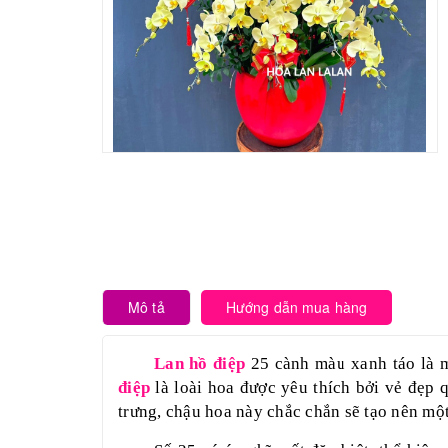
Mô tả
Hướng dẫn mua hàng
Lan hồ điệp
25 cành màu xanh táo là m
điệp
là loài hoa được yêu thích bởi vẻ đẹp 
trưng, chậu hoa này chắc chắn sẽ tạo nên một