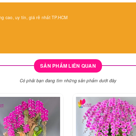
ng cao, uy tín, giá rẻ nhất TP.HCM
SẢN PHẨM LIÊN QUAN
Có phải bạn đang tìm những sản phẩm dưới đây