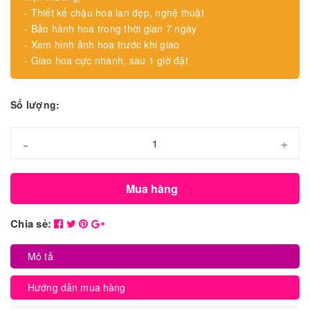
- Thiết kế chậu hoa lan đẹp, nghệ thuật
- Bảo hành hoa trong thời gian 7 ngày
- Xem hình ảnh hoa trước khi giao
- Giao hoa cực nhanh, sau 1 giờ đặt
Số lượng:
-
+
Mua hàng
Chia sẻ:
Mô tả
Hướng dẫn mua hàng