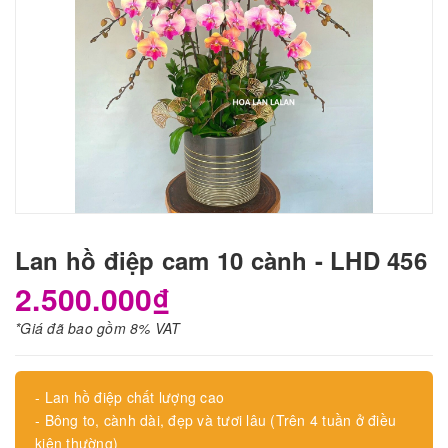
Lan hồ điệp cam 10 cành - LHD 456
2.500.000₫
*Giá đã bao gồm 8% VAT
- Lan hồ điệp chất lượng cao
- Bông to, cành dài, đẹp và tươi lâu (Trên 4 tuần ở điều
kiện thường)