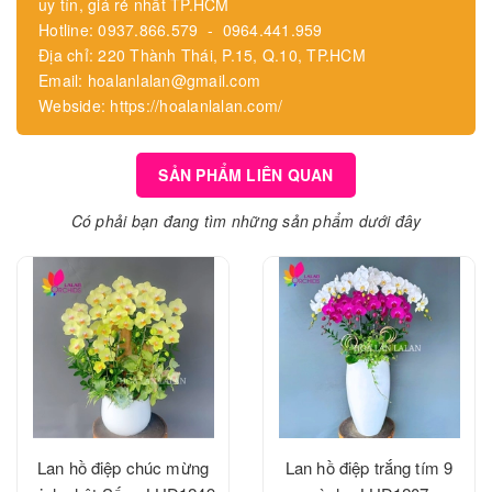
uy tín, giá rẻ nhất TP.HCM
Hotline: 0937.866.579 - 0964.441.959
Địa chỉ: 220 Thành Thái, P.15, Q.10, TP.HCM
Email: hoalanlalan@gmail.com
Webside: https://hoalanlalan.com/
SẢN PHẨM LIÊN QUAN
Có phải bạn đang tìm những sản phẩm dưới đây
Lan hồ điệp chúc mừng
Lan hồ điệp trắng tím 9