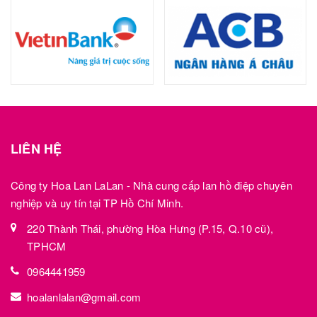
LIÊN HỆ
Công ty Hoa Lan LaLan - Nhà cung cấp lan hồ điệp chuyên
nghiệp và uy tín tại TP Hồ Chí Minh.
220 Thành Thái, phường Hòa Hưng (P.15, Q.10 cũ),
TPHCM
0964441959
hoalanlalan@gmail.com