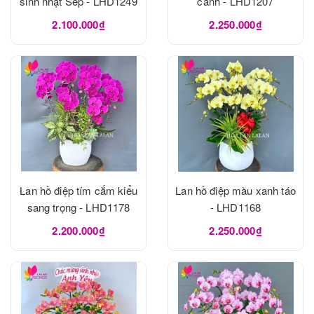
sinh nhật Sếp - LHD1249
cành - LHD1207
2.100.000₫
2.250.000₫
Lan hồ điệp tím cắm kiểu
Lan hồ điệp màu xanh táo
sang trọng - LHD1178
- LHD1168
2.200.000₫
2.250.000₫