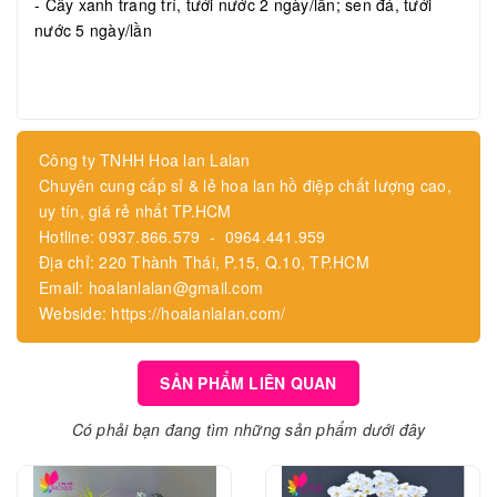
- Cây xanh trang trí, tưới nước 2 ngày/lần; sen đá, tưới
nước 5 ngày/lần
Công ty TNHH Hoa lan Lalan
Chuyên cung cấp sỉ & lẻ hoa lan hồ điệp chất lượng cao,
uy tín, giá rẻ nhất TP.HCM
Hotline: 0937.866.579 - 0964.441.959
Địa chỉ: 220 Thành Thái, P.15, Q.10, TP.HCM
Email: hoalanlalan@gmail.com
Webside: https://hoalanlalan.com/
SẢN PHẨM LIÊN QUAN
Có phải bạn đang tìm những sản phẩm dưới đây