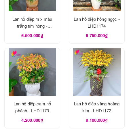
Lan hồ điệp mix màu
Lan hồ điệp hồng ngọc -
trắng tím hồng -
LHD1174
LHD1175
6.500.000₫
6.750.000₫
Lan hồ điệp cam hổ
Lan hồ điệp vàng hoàng
phách - LHD1173
kim - LHD1172
4.200.000₫
9.100.000₫