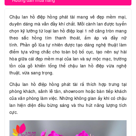
Hướng dẫn mua hàng
Chậu lan hồ điệp hồng phát tài mang vẻ đẹp mềm mại,
duyên dáng mà vẫn đầy khí chất. Mỗi cành lan được tuyển
chọn kỹ lưỡng từ loại lan hồ điệp loại 1 nở căng tròn mang
theo sắc hồng tím thanh thoát, ấm áp và đầy nữ
tính. Phần gỗ lũa tự nhiên được tạo dáng nghệ thuật làm
điểm tựa vững chắc cho toàn bộ bố cục, tạo nên sự hài
hòa giữa cái đẹp mềm mại của lan và sự mộc mạc, trường
tồn của gỗ khiến tổng thể chậu lan hồ điệp vừa nghệ
thuật, vừa sang trọng.
Chậu lan hồ điệp hồng phát tài rấ thích hợp trưng tại
phòng khách, sảnh lễ tân, showroom hoặc bàn tiếp khách
của văn phòng làm việc. Những không gian ấy khi có chậu
lan hiện diện đều bừng sáng và thu hút năng lượng tích
cực.