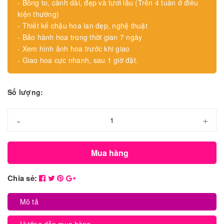
- Bông to, cành dài, đẹp và tươi lâu (Trên 4 tuần ở điều
kiện thường)
- Thiết kế chậu hoa lan đẹp, nghệ thuật
- Bảo hành hoa trong thời gian 7 ngày
- Xem hình ảnh hoa trước khi giao
- Giao hoa cực nhanh, sau 1 giờ đặt.
Số lượng:
-
+
Mua hàng
Chia sẻ:
Mô tả