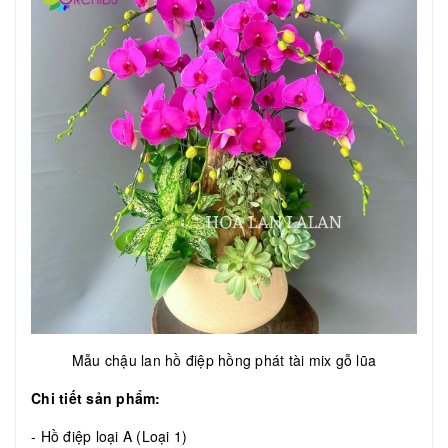
Mẫu chậu lan hồ điệp hồng phát tài mix gỗ lũa
Chi tiết sản phẩm:
- Hồ điệp loại A (Loại 1)