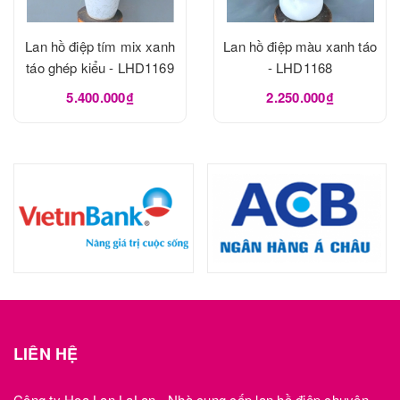
Lan hồ điệp tím mix xanh
Lan hồ điệp màu xanh táo
táo ghép kiểu - LHD1169
- LHD1168
5.400.000₫
2.250.000₫
LIÊN HỆ
Công ty Hoa Lan LaLan - Nhà cung cấp lan hồ điệp chuyên