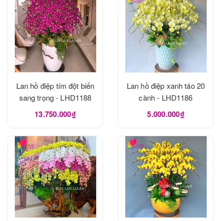
Lan hồ điệp tím đột biến
Lan hồ điệp xanh táo 20
sang trọng - LHD1188
cành - LHD1186
13.750.000₫
5.000.000₫