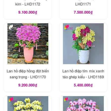
kim - LHD1172
LHD1171
9.100.000₫
7.500.000₫
Lan hồ điệp hồng đột biến
Lan hồ điệp tím mix xanh
sang trọng - LHD1170
táo ghép kiểu - LHD1169
9.200.000₫
5.400.000₫