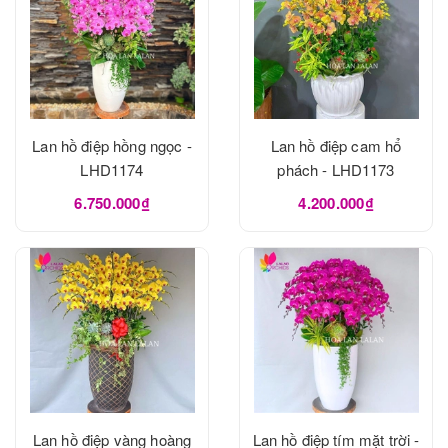
Lan hồ điệp hồng ngọc -
Lan hồ điệp cam hổ
LHD1174
phách - LHD1173
6.750.000₫
4.200.000₫
Lan hồ điệp vàng hoàng
Lan hồ điệp tím mặt trời -