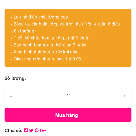
- Lan hồ điệp chất lượng cao
- Bông to, cành dài, đẹp và tươi lâu (Trên 4 tuần ở điều
kiện thường)
- Thiết kế chậu hoa lan đẹp, nghệ thuật
- Bảo hành hoa trong thời gian 7 ngày
- Xem hình ảnh hoa trước khi giao
- Giao hoa cực nhanh, sau 1 giờ đặt.
Số lượng:
-
+
Mua hàng
Chia sẻ: