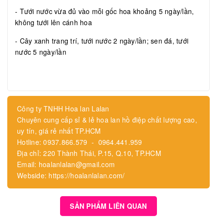
- Tưới nước vừa đủ vào mỗi gốc hoa khoảng 5 ngày/lần,
không tưới lên cánh hoa
- Cây xanh trang trí, tưới nước 2 ngày/lần; sen đá, tưới
nước 5 ngày/lần
Công ty TNHH Hoa lan Lalan
Chuyên cung cấp sỉ & lẻ hoa lan hồ điệp chất lượng cao,
uy tín, giá rẻ nhất TP.HCM
Hotline: 0937.866.579 - 0964.441.959
Địa chỉ: 220 Thành Thái, P.15, Q.10, TP.HCM
Email: hoalanlalan@gmail.com
Webside: https://hoalanlalan.com/
SẢN PHẨM LIÊN QUAN