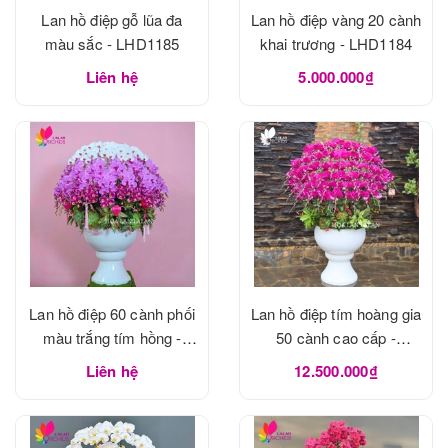
Lan hồ điệp gỗ lũa đa
Lan hồ điệp vàng 20 cành
màu sắc - LHD1185
khai trương - LHD1184
Liên hệ
5.000.000₫
Lan hồ điệp 60 cành phối
Lan hồ điệp tím hoàng gia
màu trắng tím hồng -
50 cành cao cấp -
LHD1183
LHD1182
Liên hệ
12.500.000₫