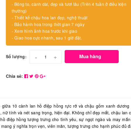
- Bông to, cành dài, đẹp và tươi lâu (Trên 4 tuần ở điều kiện
thường)
- Thiết kế chậu hoa lan đẹp, nghệ thuật
- Bảo hành hoa trong thời gian 7 ngày
- Xem hình ảnh hoa trước khi giao
- Giao hoa cực nhanh, sau 1 giờ đặt.
-
+
Mua hàng
Số lượng:
Chia sẻ:
p giữa 10 cành lan hồ điệp hồng rực rỡ và chậu gốm xanh dương
nữ tính và nét sang trọng, hiện đại. Không chỉ đẹp mắt, chậu lan 
 hồ điệp hồng tượng trưng cho tình yêu, sự ngọt ngào và may mắn
 mang ý nghĩa trọn vẹn, viên mãn, tượng trưng cho hạnh phúc đủ đ