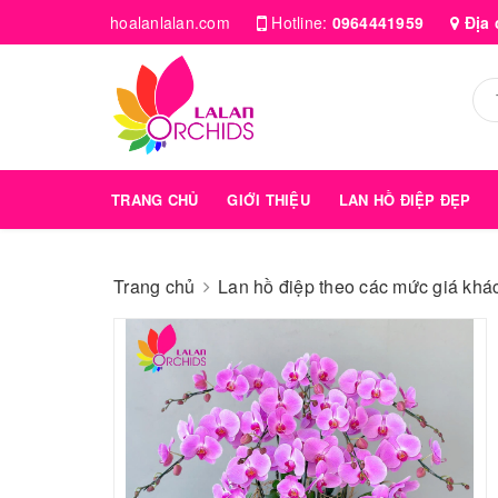
hoalanlalan.com
Hotline:
0964441959
Địa 
TRANG CHỦ
GIỚI THIỆU
LAN HỒ ĐIỆP ĐẸP
Trang chủ
Lan hồ điệp theo các mức giá kha