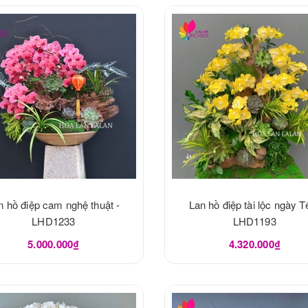
n hồ điệp cam nghệ thuật -
Lan hồ điệp tài lộc ngày Tế
LHD1233
LHD1193
5.000.000₫
4.320.000₫