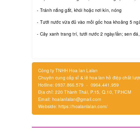
- Tránh nắng gắt, khói hoặc nơi kín, nóng
- Tưới nước vừa đủ vào mỗi gốc hoa khoảng 5 ngày
- Cây xanh trang trí, tưới nước 2 ngày/lần; sen đá
Công ty TNHH Hoa lan Lalan
Chuyên cung cấp sỉ & lẻ hoa lan hồ điệp chất lượ
Hotline: 0937.866.579 - 0964.441.959
Địa chỉ: 220 Thành Thái, P.15, Q.10, TP.HCM
Email: hoalanlalan@gmail.com
Webside: https://hoalanlalan.com/