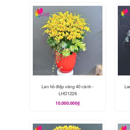
Lan hồ điệp vàng 40 cành -
La
LHD1226
10.000.000₫