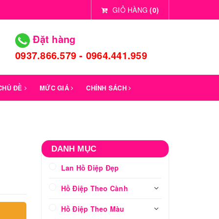
GIỎ HÀNG
(
0
)
Đặt hàng
0937.866.579 - 0964.441.959
 CHỦ ĐỀ
MỨC GIÁ
CHÍNH SÁCH
1
DANH MỤC
Lan Hồ Điệp Đẹp
Hồ Điệp Theo Cành
Hồ Điệp Theo Màu