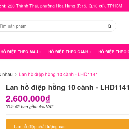
chỉ
:
220 Thành Thái, phường Hòa Hưng (P.15, Q.10 cũ), TPHCM
HỒ ĐIỆP THEO MÀU
HỒ ĐIỆP THEO CÀNH
HỒ ĐIỆP THEO
́c nhau
Lan hồ điệp hồng 10 cành - LHD1141
Lan hồ điệp hồng 10 cành - LHD114
2.600.000₫
*Giá đã bao gồm 8% VAT
- Lan hồ điệp chất lượng cao