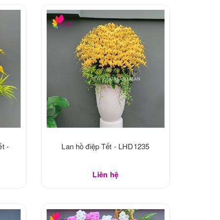
t -
Lan hồ điệp Tết - LHD1235
Liên hệ