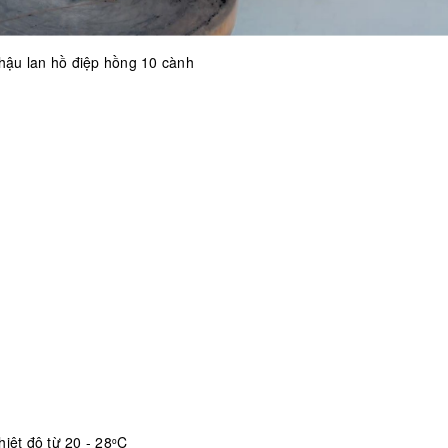
hậu lan hồ điệp hồng 10 cành
iệt độ từ 20 - 28
C
o