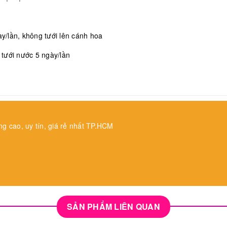
/lần, không tưới lên cánh hoa
, tưới nước 5 ngày/lần
ng cao, uy tín, giá rẻ nhất TP.HCM
SẢN PHẨM LIÊN QUAN