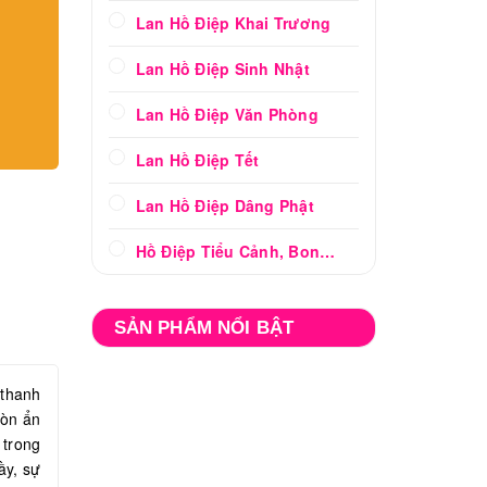
Lan Hồ Điệp Khai Trương
Lan Hồ Điệp Sinh Nhật
Lan Hồ Điệp Văn Phòng
Lan Hồ Điệp Tết
Lan Hồ Điệp Dâng Phật
Hồ Điệp Tiểu Cảnh, Bonsai
SẢN PHẨM NỔI BẬT
 thanh
còn ẩn
 trong
ầy, sự