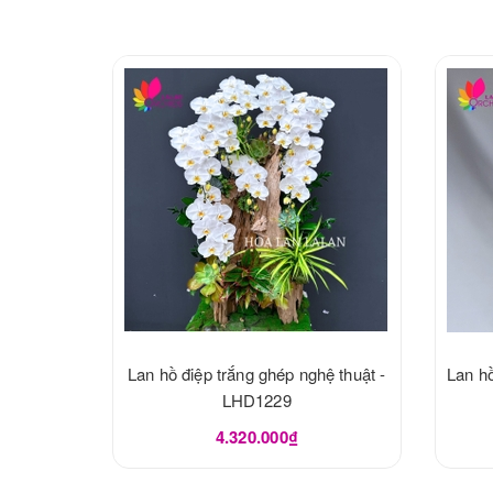
Lan hồ điệp trắng ghép nghệ thuật -
Lan hồ
LHD1229
4.320.000₫