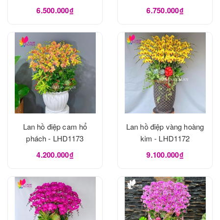
LHD1175
6.500.000₫
6.750.000₫
Lan hồ điệp cam hổ
Lan hồ điệp vàng hoàng
phách - LHD1173
kim - LHD1172
4.200.000₫
9.100.000₫