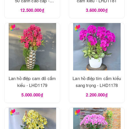
50 cành cao cấp -
cắm kiểu - LHD1181
LHD1182
12.500.000₫
3.600.000₫
Lan hồ điệp cam đỏ cắm
Lan hồ điệp tím cắm kiểu
kiểu - LHD1179
sang trọng - LHD1178
5.000.000₫
2.200.000₫