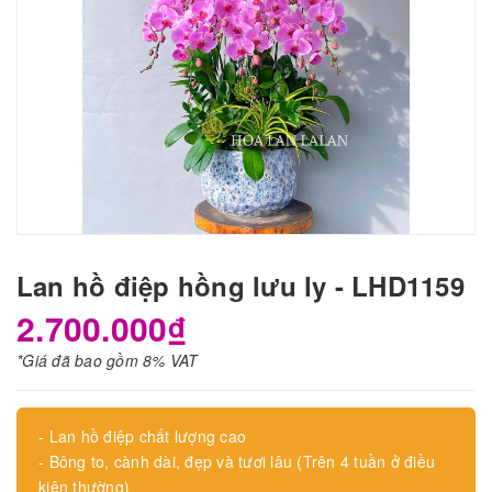
Lan hồ điệp hồng lưu ly - LHD1159
2.700.000₫
*Giá đã bao gồm 8% VAT
- Lan hồ điệp chất lượng cao
- Bông to, cành dài, đẹp và tươi lâu (Trên 4 tuần ở điều
kiện thường)