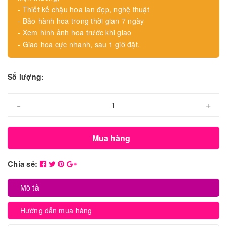
- Thiết kế chậu hoa lan đẹp, nghệ thuật
- Bảo hành hoa trong thời gian 7 ngày
- Xem hình ảnh hoa trước khi giao
- Giao hoa cực nhanh, sau 1 giờ đặt.
Số lượng:
-
+
Mua hàng
Chia sẻ:
Mô tả
Hướng dẫn mua hàng