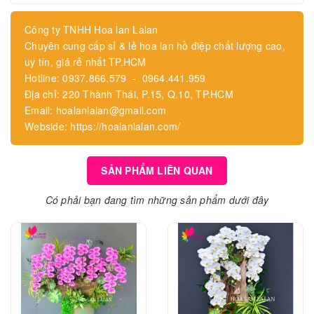
Công ty TNHH Hoa lan Lalan
Chuyên cung cấp sỉ & lẻ hoa lan hồ điệp chất lượng cao,
uy tín, giá rẻ nhất TP.HCM
Hotline: 0937.866.579 - 0964.441.959
Địa chỉ: 220 Thành Thái, P.15, Q.10, TP.HCM
Email: hoalanlalan@gmail.com
Webside: https://hoalanlalan.com/
SẢN PHẨM LIÊN QUAN
Có phải bạn đang tìm những sản phẩm dưới đây