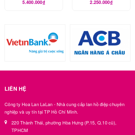
5.400.000₫
2.250.000₫
LIÊN HỆ
Công ty Hoa Lan LaLan - Nhà cung cấp lan hồ điệp chuyên
nghiệp và uy tín tại TP Hồ Chí Minh.
220 Thành Thái, phường Hòa Hưng (P.15, Q.10 cũ),
TPHCM