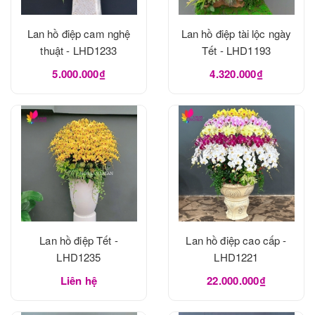
Lan hồ điệp cam nghệ
Lan hồ điệp tài lộc ngày
thuật - LHD1233
Tết - LHD1193
5.000.000₫
4.320.000₫
Lan hồ điệp Tết -
Lan hồ điệp cao cấp -
LHD1235
LHD1221
Liên hệ
22.000.000₫