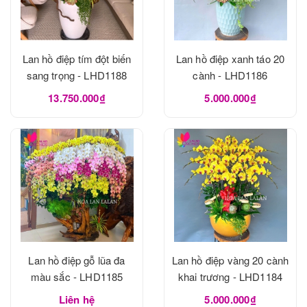
Lan hồ điệp tím đột biến
Lan hồ điệp xanh táo 20
sang trọng - LHD1188
cành - LHD1186
13.750.000₫
5.000.000₫
Lan hồ điệp gỗ lũa đa
Lan hồ điệp vàng 20 cành
màu sắc - LHD1185
khai trương - LHD1184
Liên hệ
5.000.000₫