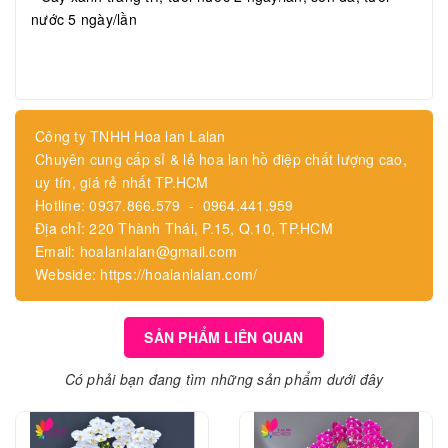
nước 5 ngày/lần
Công ty TNHH Hoa lan Lalan
Chuyên cung cấp sỉ & lẻ hoa lan hồ điệp chất lượng cao,
uy tín, giá rẻ nhất TP.HCM
Hotline: 0937.866.579 - 0964.441.959
Địa chỉ: 220 Thành Thái, P.15, Q.10, TP.HCM
Email: hoalanlalan@gmail.com
Webside: https://hoalanlalan.com/
SẢN PHẨM LIÊN QUAN
Có phải bạn đang tìm những sản phẩm dưới đây