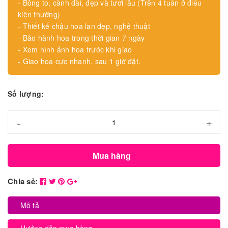
- Bông to, cành dài, đẹp và tươi lâu (Trên 4 tuần ở điều
kiện thường)
- Thiết kế chậu hoa lan đẹp, nghệ thuật
- Bảo hành hoa trong thời gian 7 ngày
- Xem hình ảnh hoa trước khi giao
- Giao hoa cực nhanh, sau 1 giờ đặt.
Số lượng:
-
+
Mua hàng
Chia sẻ:
Mô tả