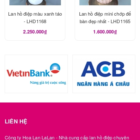
Lan hồ điệp màu xanh táo
Lan hồ điệp mini chớp để
- LHD1168
bàn đẹp nhất - LHD1165
2.250.000₫
1.600.000₫
LIÊN HỆ
Công ty Hoa Lan LaLan - Nhà cung cấp lan hồ điệp chuyên