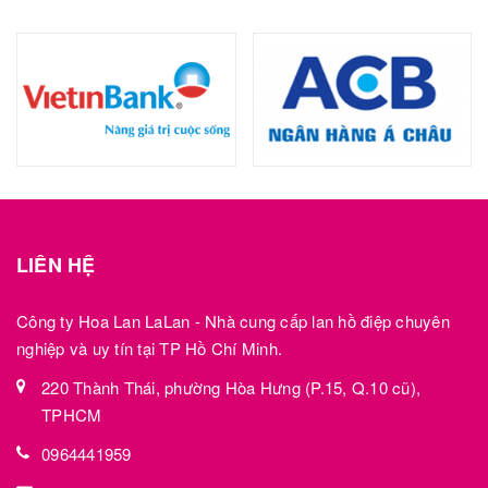
LIÊN HỆ
Công ty Hoa Lan LaLan - Nhà cung cấp lan hồ điệp chuyên
nghiệp và uy tín tại TP Hồ Chí Minh.
220 Thành Thái, phường Hòa Hưng (P.15, Q.10 cũ),
TPHCM
0964441959