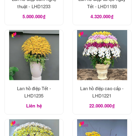
thuật - LHD1233
Tết - LHD1193
5.000.000₫
4.320.000₫
Lan hồ điệp Tết -
Lan hồ điệp cao cấp -
LHD1235
LHD1221
Liên hệ
22.000.000₫