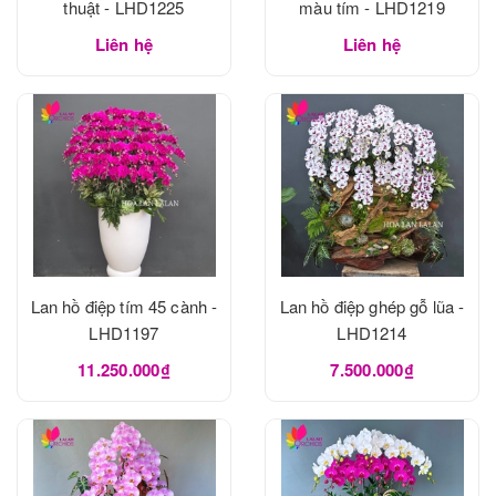
thuật - LHD1225
màu tím - LHD1219
Liên hệ
Liên hệ
Lan hồ điệp tím 45 cành -
Lan hồ điệp ghép gỗ lũa -
LHD1197
LHD1214
11.250.000₫
7.500.000₫