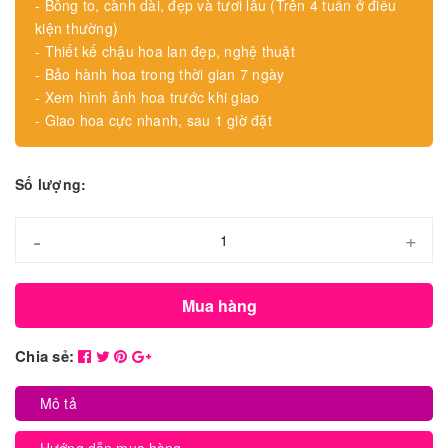
- Bông to, cành dài, đẹp và tươi lâu (Trên 4 tuần ở điều
kiện thường)
- Thiết kế chậu hoa lan đẹp, nghệ thuật
- Bảo hành hoa trong thời gian 7 ngày
- Xem hình ảnh hoa trước khi giao
- Giao hoa cực nhanh, sau 1 giờ đặt
Số lượng:
-
+
Mua hàng
Chia sẻ:
Mô tả