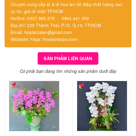
Chuyên cung cấp sỉ & lẻ hoa lan hồ điệp chất lượng cao,
uy tín, giá rẻ nhất TP.HCM
Hotline: 0937.866.579 - 0964.441.959
Địa chỉ: 220 Thành Thái, P.15, Q.10, TP.HCM
Email: hoalanlalan@gmail.com
Webside: https://hoalanlalan.com/
SẢN PHẨM LIÊN QUAN
Có phải bạn đang tìm những sản phẩm dưới đây