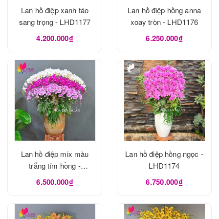
Lan hồ điệp xanh táo
Lan hồ điệp hồng anna
sang trọng - LHD1177
xoay tròn - LHD1176
4.200.000₫
6.250.000₫
Lan hồ điệp mix màu
Lan hồ điệp hồng ngọc -
trắng tím hồng -
LHD1174
LHD1175
6.500.000₫
6.750.000₫