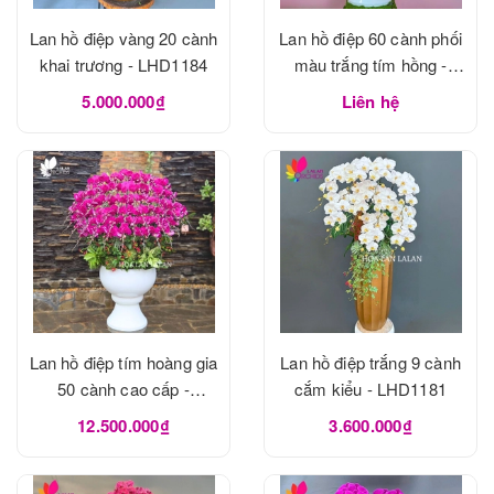
Lan hồ điệp vàng 20 cành
Lan hồ điệp 60 cành phối
khai trương - LHD1184
màu trắng tím hồng -
LHD1183
5.000.000₫
Liên hệ
Lan hồ điệp tím hoàng gia
Lan hồ điệp trắng 9 cành
50 cành cao cấp -
cắm kiểu - LHD1181
LHD1182
12.500.000₫
3.600.000₫