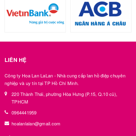
LIÊN HỆ
Công ty Hoa Lan LaLan - Nhà cung cấp lan hồ điệp chuyên
nghiệp và uy tín tại TP Hồ Chí Minh.
220 Thành Thái, phường Hòa Hưng (P.15, Q.10 cũ),
TPHCM
0964441959
hoalanlalan@gmail.com