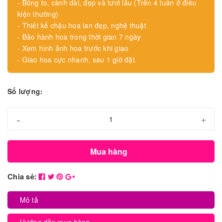
- Bông to, cành dài, đẹp và tươi lâu (Trên 4 tuần ở điều
kiện thường)
- Thiết kế chậu hoa lan đẹp, nghệ thuật
- Bảo hành hoa trong thời gian 7 ngày
- Xem hình ảnh hoa trước khi giao
- Giao hoa cực nhanh, sau 1 giờ đặt.
Số lượng:
-
+
Mua hàng
Chia sẻ:
Mô tả