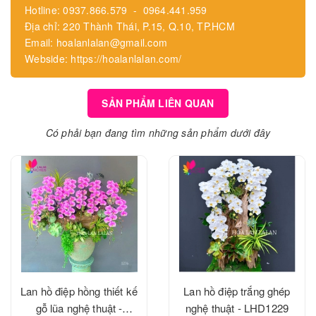
Hotline: 0937.866.579 - 0964.441.959
Địa chỉ: 220 Thành Thái, P.15, Q.10, TP.HCM
Email: hoalanlalan@gmail.com
Webside: https://hoalanlalan.com/
SẢN PHẨM LIÊN QUAN
Có phải bạn đang tìm những sản phẩm dưới đây
Lan hồ điệp hồng thiết kế
Lan hồ điệp trắng ghép
gỗ lũa nghệ thuật -
nghệ thuật - LHD1229