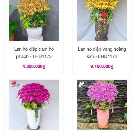
Lan hồ điệp cam hổ
Lan hồ điệp vàng hoàng
phách - LHD1173
kim - LHD1172
4.200.000₫
9.100.000₫