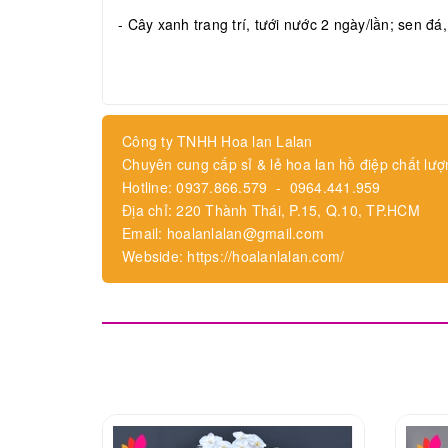
- Cây xanh trang trí, tưới nước 2 ngày/lần; sen đá
Công ty TNHH Hoa lan Lalan
Chuyên cung cấp sỉ & lẻ hoa lan hồ điệp chất lượ
Hotline: 0937.866.579 - 0964.441.959
Địa chỉ: 220 Thành Thái, P.15, Q.10, TP.HCM
Email: hoalanlalan@gmail.com
Webside: https://hoalanlalan.com/