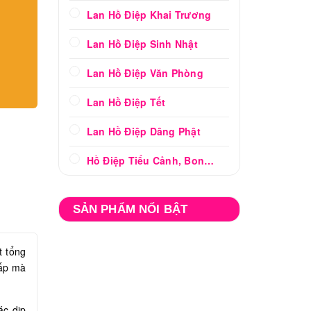
Lan Hồ Điệp Khai Trương
Lan Hồ Điệp Sinh Nhật
Lan Hồ Điệp Văn Phòng
Lan Hồ Điệp Tết
Lan Hồ Điệp Dâng Phật
Hồ Điệp Tiểu Cảnh, Bonsai
SẢN PHẨM NỔI BẬT
t tổng
cấp mà
ác dịp