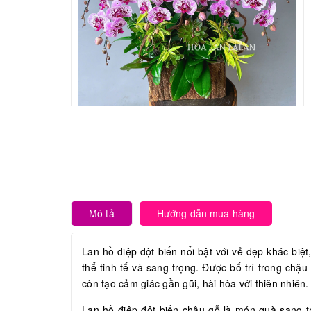
Mô tả
Hướng dẫn mua hàng
Lan hồ điệp đột biến nổi bật với vẻ đẹp khác biệ
thể tinh tế và sang trọng. Được bố trí trong chậ
còn tạo cảm giác gần gũi, hài hòa với thiên nhiên
Lan hồ điệp đột biến chậu gỗ là món quà sang tr