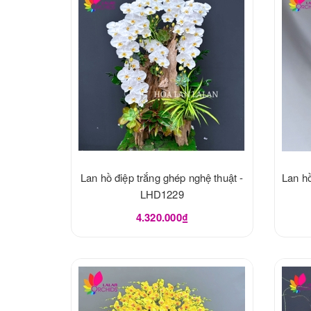
Lan hồ điệp trắng ghép nghệ thuật -
Lan hồ
LHD1229
4.320.000₫