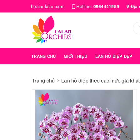
hoalanlalan.com
Hotline:
0964441959
Địa 
TRANG CHỦ
GIỚI THIỆU
LAN HỒ ĐIỆP ĐẸP
Trang chủ
Lan hồ điệp theo các mức giá kha