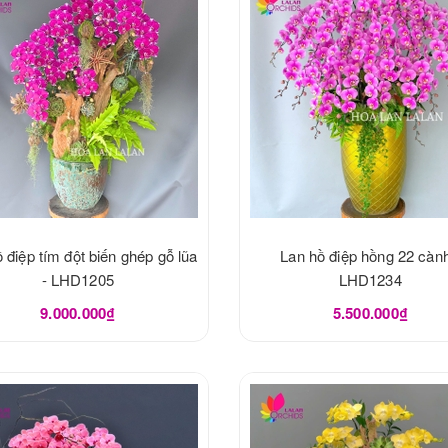
 điệp tím đột biến ghép gỗ lũa
Lan hồ điệp hồng 22 cành
- LHD1205
LHD1234
9.000.000₫
5.500.000₫