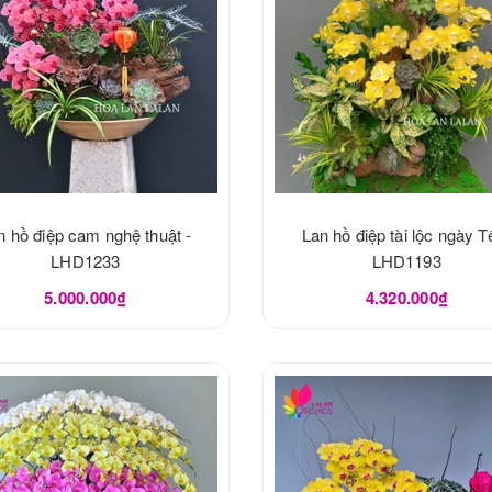
n hồ điệp cam nghệ thuật -
Lan hồ điệp tài lộc ngày Tế
LHD1233
LHD1193
5.000.000₫
4.320.000₫