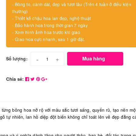
- Bông to, cành dài, đẹp và tươi lâu (Trên 4 tuần ở điều kiện
thường)
- Thiết kế chậu hoa lan đẹp, nghệ thuật
- Bảo hành hoa trong thời gian 7 ngày
- Xem hình ảnh hoa trước khi giao
- Giao hoa cực nhanh, sau 1 giờ đặt.
-
+
Mua hàng
Số lượng:
Chia sẻ:
t, từng bông hoa nở rộ với màu sắc tươi sáng, quyến rũ, tạo nên mộ
u gỗ tự nhiên, lan hồ diệp đột biến không chỉ toát lên vẻ đẹp đẳng 
.
ọng và ý nghĩa dành tặng cho người thân, bạn bè, đối tác trong c