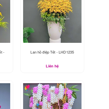
t -
Lan hồ điệp Tết - LHD1235
Liên hệ