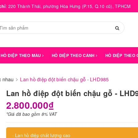
chỉ
:
220 Thành Thái, phường Hòa Hưng (P.15, Q.10 cũ), TPHCM
HỒ ĐIỆP THEO MÀU
HỒ ĐIỆP THEO CÀNH
HỒ ĐIỆP THEO
́c nhau
Lan hồ điệp đột biến chậu gỗ - LHD985
Lan hồ điệp đột biến chậu gỗ - LHD
2.800.000₫
*Giá đã bao gồm 8% VAT
- Lan hồ điệp chất lượng cao