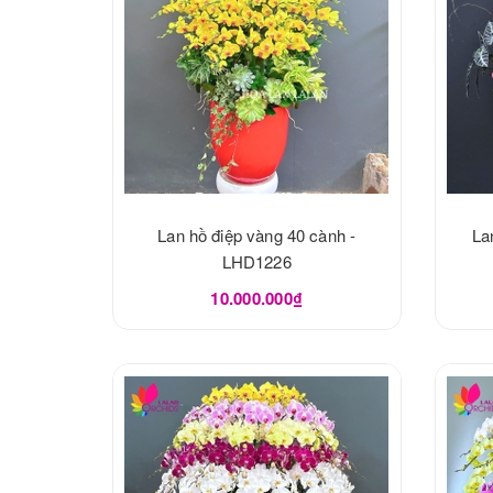
Lan hồ điệp vàng 40 cành -
La
LHD1226
10.000.000₫