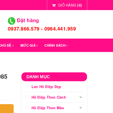
GIỎ HÀNG
(
0
)
Đặt hàng
0937.866.579 - 0964.441.959
 CHỦ ĐỀ
MỨC GIÁ
CHÍNH SÁCH
985
DANH MỤC
Lan Hồ Điệp Đẹp
Hồ Điệp Theo Cành
Hồ Điệp Theo Màu