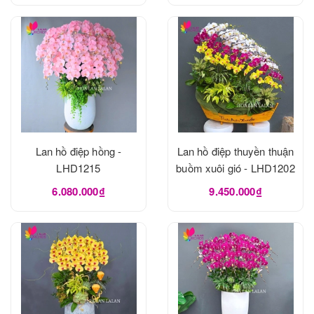
Lan hồ điệp hồng -
Lan hồ điệp thuyền thuận
LHD1215
buồm xuôi gió - LHD1202
6.080.000₫
9.450.000₫