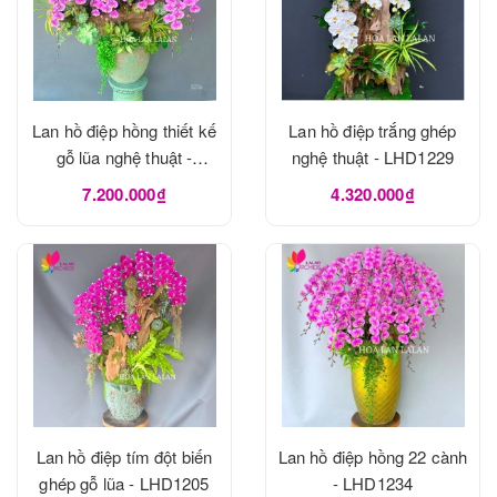
Lan hồ điệp hồng thiết kế
Lan hồ điệp trắng ghép
gỗ lũa nghệ thuật -
nghệ thuật - LHD1229
LHD1273
7.200.000₫
4.320.000₫
Lan hồ điệp tím đột biến
Lan hồ điệp hồng 22 cành
ghép gỗ lũa - LHD1205
- LHD1234