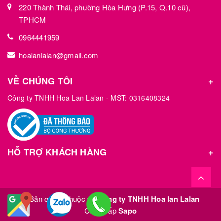
220 Thành Thái, phường Hòa Hưng (P.15, Q.10 cũ),
TPHCM
0964441959
hoalanlalan@gmail.com
VỀ CHÚNG TÔI
Công ty TNHH Hoa Lan Lalan - MST: 0316408324
HỖ TRỢ KHÁCH HÀNG
© Bản quyền thuộc về
Công ty TNHH Hoa lan Lalan
Cung cấp
Sapo