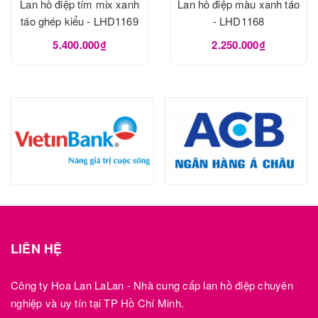
Lan hồ điệp tím mix xanh
Lan hồ điệp màu xanh táo
táo ghép kiểu - LHD1169
- LHD1168
5.400.000₫
2.250.000₫
LIÊN HỆ
Công ty Hoa Lan LaLan - Nhà cung cấp lan hồ điệp chuyên
nghiệp và uy tín tại TP Hồ Chí Minh.