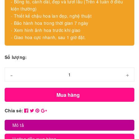
- Bông to, cành dài, đẹp và tươi lâu (Trên 4 tuần ở điều
kiện thường)
- Thiết kế chậu hoa lan đẹp, nghệ thuật
- Bảo hành hoa trong thời gian 7 ngày
- Xem hình ảnh hoa trước khi giao
- Giao hoa cực nhanh, sau 1 giờ đặt.
Số lượng:
-
+
Mua hàng
Chia sẻ:
Mô tả