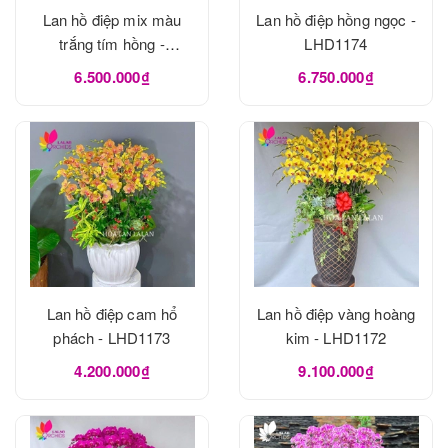
Lan hồ điệp mix màu
Lan hồ điệp hồng ngọc -
trắng tím hồng -
LHD1174
LHD1175
6.500.000₫
6.750.000₫
Lan hồ điệp cam hổ
Lan hồ điệp vàng hoàng
phách - LHD1173
kim - LHD1172
4.200.000₫
9.100.000₫