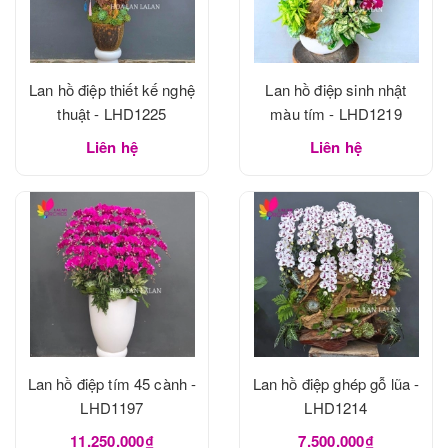
Lan hồ điệp thiết kế nghệ
Lan hồ điệp sinh nhật
thuật - LHD1225
màu tím - LHD1219
Liên hệ
Liên hệ
Lan hồ điệp tím 45 cành -
Lan hồ điệp ghép gỗ lũa -
LHD1197
LHD1214
11.250.000₫
7.500.000₫