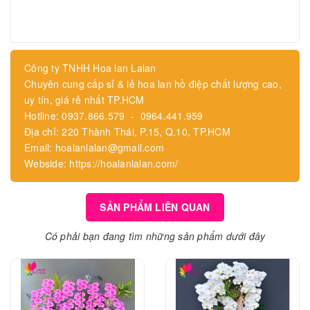
Công ty TNHH Hoa lan Lalan
Chuyên cung cấp sỉ & lẻ hoa lan hồ điệp chất lượng cao,
uy tín, giá rẻ nhất TP.HCM
Hotline: 0937.866.579 - 0964.441.959
Địa chỉ: 220 Thành Thái, P.15, Q.10, TP.HCM
Email: hoalanlalan@gmail.com
Webside: https://hoalanlalan.com/
SẢN PHẨM LIÊN QUAN
Có phải bạn đang tìm những sản phẩm dưới đây