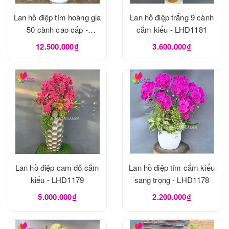
Lan hồ điệp tím hoàng gia
Lan hồ điệp trắng 9 cành
50 cành cao cấp -
cắm kiểu - LHD1181
LHD1182
12.500.000₫
3.600.000₫
Lan hồ điệp cam đỏ cắm
Lan hồ điệp tím cắm kiểu
kiểu - LHD1179
sang trọng - LHD1178
5.000.000₫
2.200.000₫