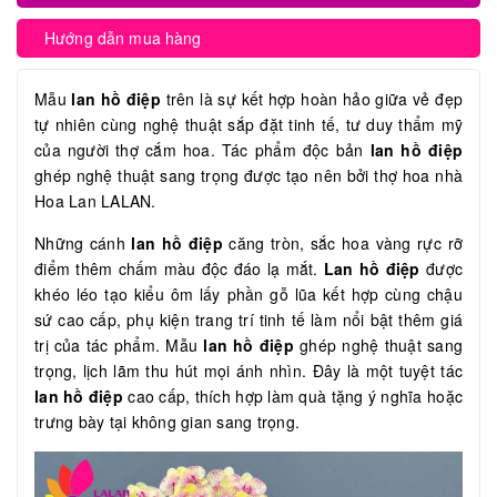
Hướng dẫn mua hàng
Mẫu
lan hồ điệp
trên là sự kết hợp hoàn hảo giữa vẻ đẹp
tự nhiên cùng nghệ thuật sắp đặt tinh tế, tư duy thẩm mỹ
của người thợ cắm hoa. Tác phẩm độc bản
lan hồ điệp
ghép nghệ thuật sang trọng được tạo nên bởi thợ hoa nhà
Hoa Lan LALAN.
Những cánh
lan hồ điệp
căng tròn, sắc hoa vàng rực rỡ
điểm thêm chấm màu độc đáo lạ mắt.
Lan hồ điệp
được
khéo léo tạo kiểu ôm lấy phần gỗ lũa kết hợp cùng chậu
sứ cao cấp, phụ kiện trang trí tinh tế làm nổi bật thêm giá
trị của tác phẩm. Mẫu
lan hồ điệp
ghép nghệ thuật sang
trọng, lịch lãm thu hút mọi ánh nhìn. Đây là một tuyệt tác
lan hồ điệp
cao cấp, thích hợp làm quà tặng ý nghĩa hoặc
trưng bày tại không gian sang trọng.