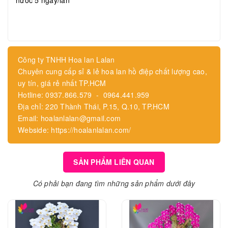
nước 5 ngày/lần
Công ty TNHH Hoa lan Lalan
Chuyên cung cấp sỉ & lẻ hoa lan hồ điệp chất lượng cao,
uy tín, giá rẻ nhất TP.HCM
Hotline: 0937.866.579 - 0964.441.959
Địa chỉ: 220 Thành Thái, P.15, Q.10, TP.HCM
Email: hoalanlalan@gmail.com
Webside: https://hoalanlalan.com/
SẢN PHẨM LIÊN QUAN
Có phải bạn đang tìm những sản phẩm dưới đây