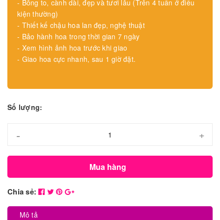
- Bông to, cành dài, đẹp và tươi lâu (Trên 4 tuần ở điều
kiện thường)
- Thiết kế chậu hoa lan đẹp, nghệ thuật
- Bảo hành hoa trong thời gian 7 ngày
- Xem hình ảnh hoa trước khi giao
- Giao hoa cực nhanh, sau 1 giờ đặt.
Số lượng:
-
+
Mua hàng
Chia sẻ:
Mô tả