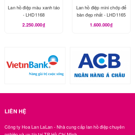
Lan hồ điệp màu xanh táo
Lan hồ điệp mini chớp để
- LHD1168
bàn đẹp nhất - LHD1165
2.250.000₫
1.600.000₫
LIÊN HỆ
Công ty Hoa Lan LaLan - Nhà cung cấp lan hồ điệp chuyên
nghiệp và uy tín tại TP Hồ Chí Minh.