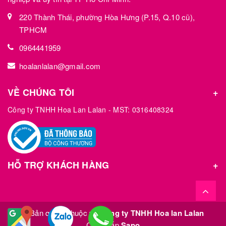
220 Thành Thái, phường Hòa Hưng (P.15, Q.10 cũ),
TPHCM
0964441959
hoalanlalan@gmail.com
VỀ CHÚNG TÔI
Công ty TNHH Hoa Lan Lalan - MST: 0316408324
HỖ TRỢ KHÁCH HÀNG
© Bản quyền thuộc về
Công ty TNHH Hoa lan Lalan
Cung cấp
Sapo