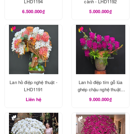
LHD1194
cành - LHD1192
6.500.000₫
5.000.000₫
Lan hồ điệp nghệ thuật -
Lan hồ điệp tím gỗ lũa
LHD1191
ghép chậu nghệ thuật -
LHD1190
Liên hệ
9.000.000₫