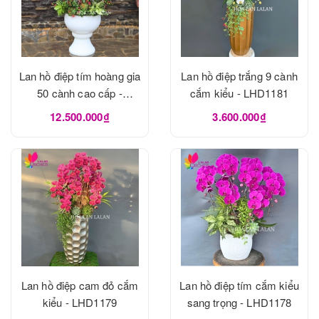
Lan hồ điệp tím hoàng gia
Lan hồ điệp trắng 9 cành
50 cành cao cấp -
cắm kiểu - LHD1181
LHD1182
12.500.000₫
3.600.000₫
Lan hồ điệp cam đỏ cắm
Lan hồ điệp tím cắm kiểu
kiểu - LHD1179
sang trọng - LHD1178