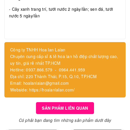
- Cây xanh trang trí, tưới nước 2 ngày/lần; sen đá, tưới
nước 5 ngày/lần
Công ty TNHH Hoa lan Lalan
Chuyên cung cấp sỉ & lẻ hoa lan hồ điệp chất lượng cao,
uy tín, giá rẻ nhất TP.HCM
Hotline: 0937.866.579 - 0964.441.959
Địa chỉ: 220 Thành Thái, P.15, Q.10, TP.HCM
Email: hoalanlalan@gmail.com
Webside: https://hoalanlalan.com/
SẢN PHẨM LIÊN QUAN
Có phải bạn đang tìm những sản phẩm dưới đây