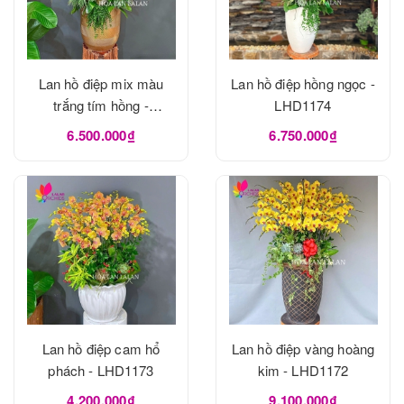
Lan hồ điệp mix màu
Lan hồ điệp hồng ngọc -
trắng tím hồng -
LHD1174
LHD1175
6.500.000₫
6.750.000₫
Lan hồ điệp cam hổ
Lan hồ điệp vàng hoàng
phách - LHD1173
kim - LHD1172
4.200.000₫
9.100.000₫