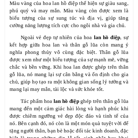
Màu vàng của hoa lan hồ điệp thể hiện sự giàu sang,
phú quý và may mắn. Màu vàng còn được xem là
biểu tượng của sự sung túc và địa vị, giúp tăng
cường năng lượng tích cực cho ngôi nhà và gia chủ.
Ngoài vẻ đẹp tự nhiên của hoa
lan hồ điệp
, sự
kết hợp giữa hoa lan và thân gỗ lũa còn mang ý
nghĩa phong thủy vô cùng đặc biệt. Thân gỗ lũa
được xem như một biểu tượng của sự mạnh mẽ, vững
chắc và bền vững. Khi hoa lan được ghép trên thân
gỗ lũa, nó mang lại sự cân bằng và ổn định cho gia
chủ, giúp họ tạo ra một không gian sống lý tưởng và
mang lại may mắn, tài lộc và sức khỏe tốt.
Tác phẩm hoa
lan hồ điệp
ghép trên thân gỗ lũa
mang đến một cảm giác hài lòng và hạnh phúc khi
được chiêm ngưỡng vẻ đẹp độc đáo và tinh tế của
nó. Bên cạnh đó, nó còn là một món quà tuyệt vời để
tặng người thân, bạn bè hoặc đối tác kinh doanh, đặc