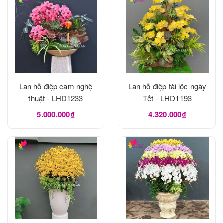
Lan hồ điệp cam nghệ
Lan hồ điệp tài lộc ngày
thuật - LHD1233
Tết - LHD1193
5.000.000₫
4.320.000₫