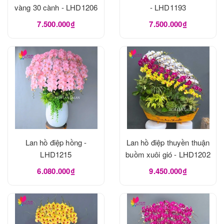
vàng 30 cành - LHD1206
- LHD1193
7.500.000₫
7.500.000₫
Lan hồ điệp hồng -
Lan hồ điệp thuyền thuận
LHD1215
buồm xuôi gió - LHD1202
6.080.000₫
9.450.000₫