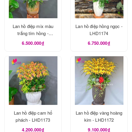
Lan hồ điệp mix màu
Lan hồ điệp hồng ngọc -
trắng tím hồng -
LHD1174
LHD1175
6.500.000₫
6.750.000₫
Lan hồ điệp cam hổ
Lan hồ điệp vàng hoàng
phách - LHD1173
kim - LHD1172
4.200.000₫
9.100.000₫