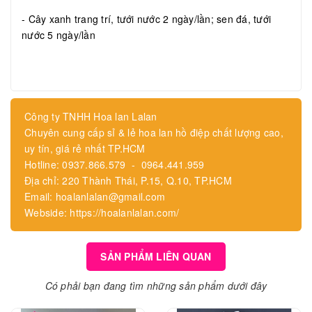
- Cây xanh trang trí, tưới nước 2 ngày/lần; sen đá, tưới
nước 5 ngày/lần
Công ty TNHH Hoa lan Lalan
Chuyên cung cấp sỉ & lẻ hoa lan hồ điệp chất lượng cao,
uy tín, giá rẻ nhất TP.HCM
Hotline: 0937.866.579 - 0964.441.959
Địa chỉ: 220 Thành Thái, P.15, Q.10, TP.HCM
Email: hoalanlalan@gmail.com
Webside: https://hoalanlalan.com/
SẢN PHẨM LIÊN QUAN
Có phải bạn đang tìm những sản phẩm dưới đây