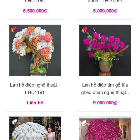
LHD1194
cành - LHD1192
6.500.000₫
5.000.000₫
Lan hồ điệp nghệ thuật -
Lan hồ điệp tím gỗ lũa
LHD1191
ghép chậu nghệ thuật -
LHD1190
Liên hệ
9.000.000₫