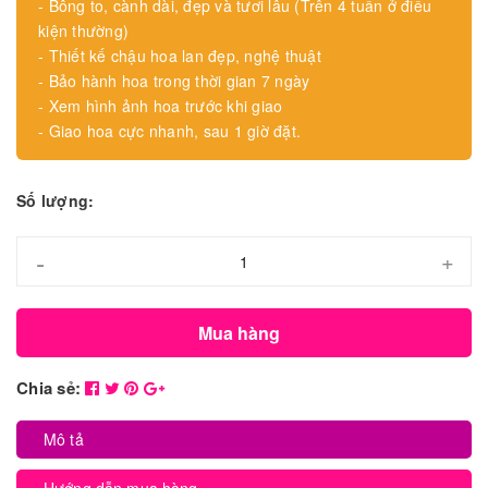
- Bông to, cành dài, đẹp và tươi lâu (Trên 4 tuần ở điều
kiện thường)
- Thiết kế chậu hoa lan đẹp, nghệ thuật
- Bảo hành hoa trong thời gian 7 ngày
- Xem hình ảnh hoa trước khi giao
- Giao hoa cực nhanh, sau 1 giờ đặt.
Số lượng:
-
+
Mua hàng
Chia sẻ:
Mô tả