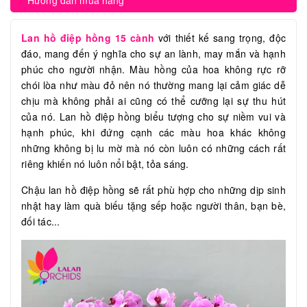
Hướng dẫn mua hàng
Lan hồ điệp hồng 15 cành
với thiết kế sang trọng, độc
đáo, mang đến ý nghĩa cho sự an lành, may mắn và hạnh
phúc cho người nhận. Màu hồng của hoa không rực rỡ
chói lòa như màu đỏ nên nó thường mang lại cảm giác dễ
chịu mà không phải ai cũng có thể cưỡng lại sự thu hút
của nó. Lan hồ điệp hồng biểu tượng cho sự niềm vui và
hạnh phúc, khi đứng cạnh các màu hoa khác không
những không bị lu mờ mà nó còn luôn có những cách rất
riêng khiến nó luôn nổi bật, tỏa sáng.
Chậu lan hồ điệp hồng sẽ rất phù hợp cho những dịp sinh
nhật hay làm quà biếu tặng sếp hoặc người thân, bạn bè,
đối tác...