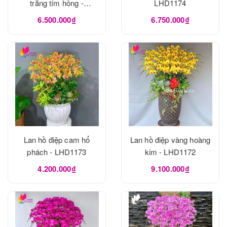
trắng tím hồng -
LHD1174
LHD1175
6.500.000₫
6.750.000₫
Lan hồ điệp cam hổ
Lan hồ điệp vàng hoàng
phách - LHD1173
kim - LHD1172
4.200.000₫
9.100.000₫