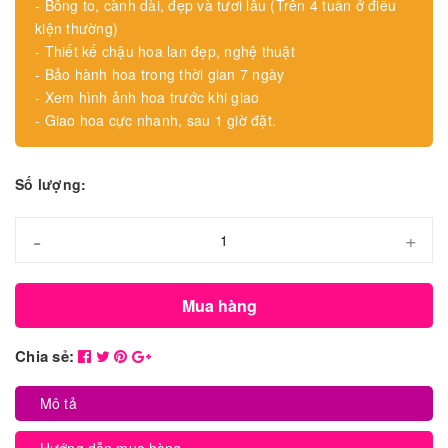
- Bông to, cành dài, đẹp và tươi lâu (Trên 4 tuần ở điều
kiện thường)
- Thiết kế chậu hoa lan đẹp, nghệ thuật
- Bảo hành hoa trong thời gian 7 ngày
- Xem hình ảnh hoa trước khi giao
- Giao hoa cực nhanh, sau 1 giờ đặt.
Số lượng:
-
+
Mua hàng
Chia sẻ:
Mô tả