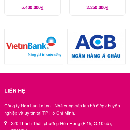
5.400.000₫
2.250.000₫
LIÊN HỆ
Công ty Hoa Lan LaLan - Nhà cung cấp lan hồ điệp chuyên
nghiệp và uy tín tại TP Hồ Chí Minh.
220 Thành Thái, phường Hòa Hưng (P.15, Q.10 cũ),