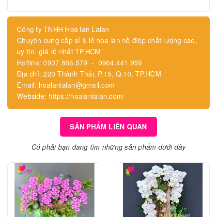
Công ty TNHH Hoa lan Lalan
Chuyên cung cấp sỉ & lẻ hoa lan hồ điệp chất lượng cao,
uy tín, giá rẻ nhất TP.HCM
Hotline: 0937.866.579 - 0964.441.959
Địa chỉ: 220 Thành Thái, P.15, Q.10, TP.HCM
Email: hoalanlalan@gmail.com
Webside: https://hoalanlalan.com/
SẢN PHẨM LIÊN QUAN
Có phải bạn đang tìm những sản phẩm dưới đây