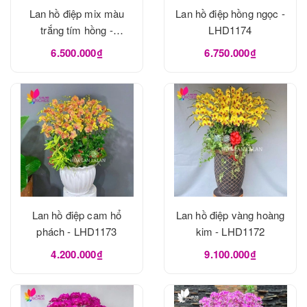
Lan hồ điệp mix màu
Lan hồ điệp hồng ngọc -
trắng tím hồng -
LHD1174
LHD1175
6.500.000₫
6.750.000₫
Lan hồ điệp cam hổ
Lan hồ điệp vàng hoàng
phách - LHD1173
kim - LHD1172
4.200.000₫
9.100.000₫