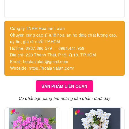
Công ty TNHH Hoa lan Lalan
Chuyên cung cấp sỉ & lẻ hoa lan hồ điệp chất lượng cao,
uy tín, giá rẻ nhất TP.HCM
Hotline: 0937.866.579 - 0964.441.959
Địa chỉ: 220 Thành Thái, P.15, Q.10, TP.HCM
Email: hoalanlalan@gmail.com
Webside: https://hoalanlalan.com/
SẢN PHẨM LIÊN QUAN
Có phải bạn đang tìm những sản phẩm dưới đây