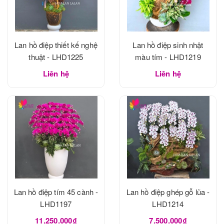
Lan hồ điệp thiết kế nghệ
Lan hồ điệp sinh nhật
thuật - LHD1225
màu tím - LHD1219
Liên hệ
Liên hệ
Lan hồ điệp tím 45 cành -
Lan hồ điệp ghép gỗ lũa -
LHD1197
LHD1214
11.250.000₫
7.500.000₫