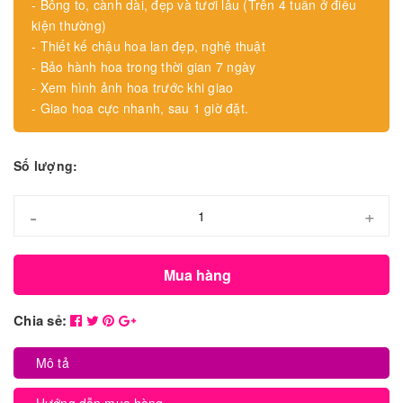
- Bông to, cành dài, đẹp và tươi lâu (Trên 4 tuần ở điều
kiện thường)
- Thiết kế chậu hoa lan đẹp, nghệ thuật
- Bảo hành hoa trong thời gian 7 ngày
- Xem hình ảnh hoa trước khi giao
- Giao hoa cực nhanh, sau 1 giờ đặt.
Số lượng:
-
+
Mua hàng
Chia sẻ:
Mô tả