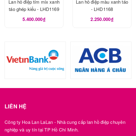
Lan hồ điệp tím mix xanh
Lan hồ điệp màu xanh táo
táo ghép kiểu - LHD1169
- LHD1168
5.400.000₫
2.250.000₫
LIÊN HỆ
Công ty Hoa Lan LaLan - Nhà cung cấp lan hồ điệp chuyên
nghiệp và uy tín tại TP Hồ Chí Minh.