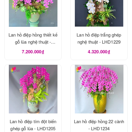
Lan hồ điệp hồng thiết kế
Lan hồ điệp trắng ghép
gỗ lũa nghệ thuật -
nghệ thuật - LHD1229
LHD1273
7.200.000₫
4.320.000₫
Lan hồ điệp tím đột biến
Lan hồ điệp hồng 22 cành
ghép gỗ lũa - LHD1205
- LHD1234