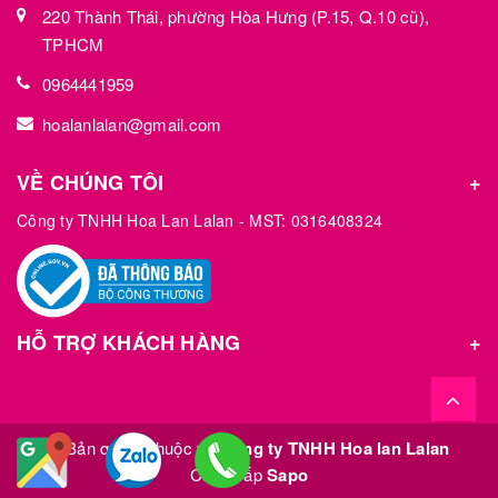
220 Thành Thái, phường Hòa Hưng (P.15, Q.10 cũ),
TPHCM
0964441959
hoalanlalan@gmail.com
VỀ CHÚNG TÔI
Công ty TNHH Hoa Lan Lalan - MST: 0316408324
HỖ TRỢ KHÁCH HÀNG
© Bản quyền thuộc về
Công ty TNHH Hoa lan Lalan
Cung cấp
Sapo