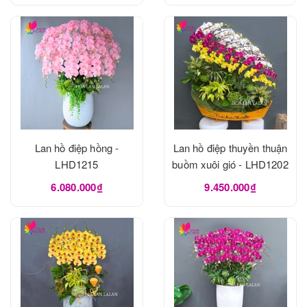
Lan hồ điệp hồng -
Lan hồ điệp thuyền thuận
LHD1215
buồm xuôi gió - LHD1202
6.080.000₫
9.450.000₫