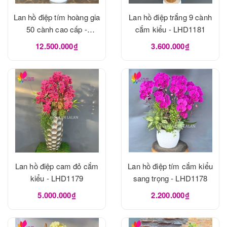
Lan hồ điệp tím hoàng gia
Lan hồ điệp trắng 9 cành
50 cành cao cấp -
cắm kiểu - LHD1181
LHD1182
12.500.000₫
3.600.000₫
Lan hồ điệp cam đỏ cắm
Lan hồ điệp tím cắm kiểu
kiểu - LHD1179
sang trọng - LHD1178
5.000.000₫
2.200.000₫