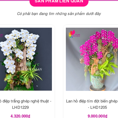
SẢN PHẨM LIÊN QUAN
Có phải bạn đang tìm những sản phẩm dưới đây
ồ điệp trắng ghép nghệ thuật -
Lan hồ điệp tím đột biến ghép
LHD1229
- LHD1205
4.320.000₫
9.000.000₫