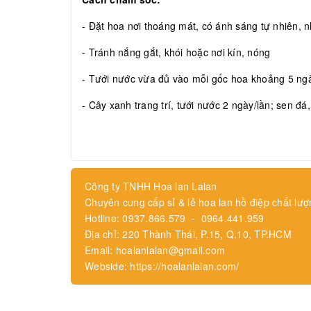
- Đặt hoa nơi thoáng mát, có ánh sáng tự nhiên, nh
- Tránh nắng gắt, khói hoặc nơi kín, nóng
- Tưới nước vừa đủ vào mỗi gốc hoa khoảng 5 ngày
- Cây xanh trang trí, tưới nước 2 ngày/lần; sen đá
Công ty TNHH Hoa lan Lalan
Chuyên cung cấp sỉ & lẻ hoa lan hồ điệp chất lượ
Hotline: 0937.866.579 - 0964.441.959
Địa chỉ: 220 Thành Thái, P.15, Q.10, TP.HCM
Email: hoalanlalan@gmail.com
Webside: https://hoalanlalan.com/