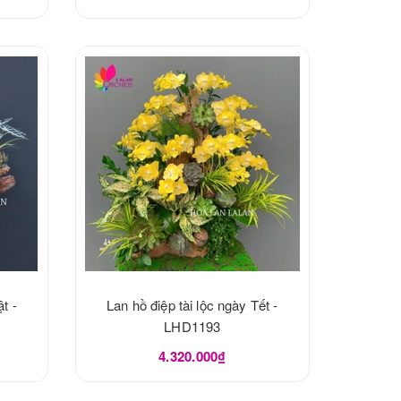
t -
Lan hồ điệp tài lộc ngày Tết -
LHD1193
4.320.000₫