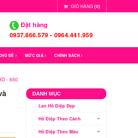
GIỎ HÀNG
(
0
)
Đặt hàng
0937.866.579 - 0964.441.959
 CHỦ ĐỀ
MỨC GIÁ
CHÍNH SÁCH
HD - 650
và
DANH MỤC
Lan Hồ Điệp Đẹp
Hồ Điệp Theo Cành
Hồ Điệp Theo Màu