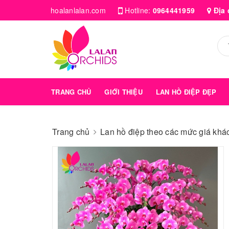
hoalanlalan.com
Hotline:
0964441959
Địa 
TRANG CHỦ
GIỚI THIỆU
LAN HỒ ĐIỆP ĐẸP
Trang chủ
Lan hồ điệp theo các mức giá kha