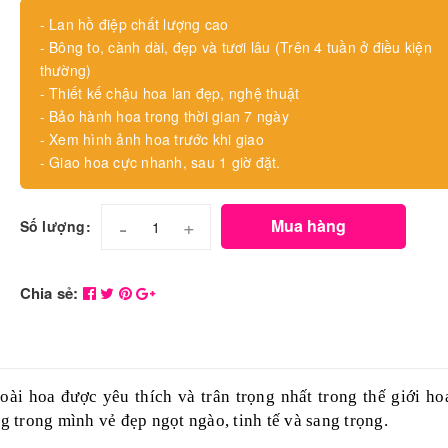
- Lan hồ điệp chất lượng cao
- Bông to, cành dài, đẹp và tươi lâu (Trên 4 tuần ở điều kiện
thường)
- Thiết kế chậu hoa lan đẹp, nghệ thuật
- Bảo hành hoa trong thời gian 7 ngày
- Xem hình ảnh hoa trước khi giao
- Giao hoa cực nhanh, sau 1 giờ đặt.
-
+
Mua hàng
Số lượng:
Chia sẻ:
ài hoa được yêu thích và trân trọng nhất trong thế giới hoa
 trong mình vẻ đẹp ngọt ngào, tinh tế và sang trọng.