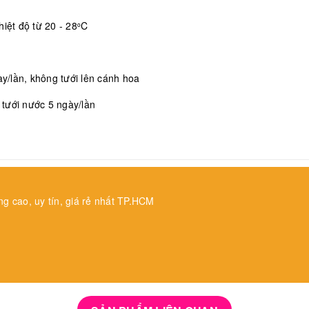
iệt độ từ 20 - 28
C
o
/lần, không tưới lên cánh hoa
, tưới nước 5 ngày/lần
ng cao, uy tín, giá rẻ nhất TP.HCM