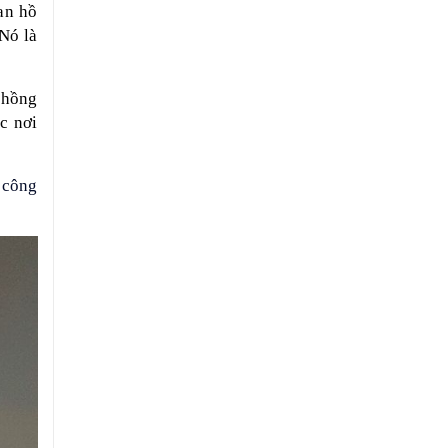
an hồ
 Nó là
 hồng
c nơi
, công