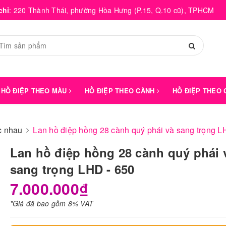
chỉ
:
220 Thành Thái, phường Hòa Hưng (P.15, Q.10 cũ), TPHCM
HỒ ĐIỆP THEO MÀU
HỒ ĐIỆP THEO CÀNH
HỒ ĐIỆP THEO
́c nhau
Lan hồ điệp hồng 28 cành quý phái và sang trọng L
Lan hồ điệp hồng 28 cành quý phái 
sang trọng LHD - 650
7.000.000₫
*Giá đã bao gồm 8% VAT