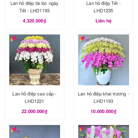
Lan hồ điệp tài lộc ngày
Lan hồ điệp Tết -
Tết - LHD1193
LHD1235
4.320.000₫
Liên hệ
Lan hồ điệp cao cấp -
Lan hồ điệp khai trương -
LHD1221
LHD1193
22.000.000₫
10.000.000₫