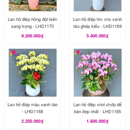
Lan hồ điệp hồng đột biến
Lan hồ điệp tím mix xanh
sang trọng - LHD1170
táo ghép kiểu - LHD1169
9.200.000₫
5.400.000₫
Lan hồ điệp màu xanh táo
Lan hồ điệp mini chớp để
- LHD1168
bàn đẹp nhất - LHD1165
2.250.000₫
1.600.000₫