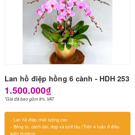
Lan hồ điệp hồng 6 cành - HDH 253
1.500.000₫
*Giá đã bao gồm 8% VAT
- Lan hồ điệp chất lượng cao
- Bông to, cành dài, đẹp và tươi lâu (Trên 4 tuần ở điều
kiện thường)