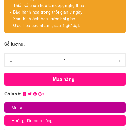
- Thiết kế chậu hoa lan đẹp, nghệ thuật
- Bảo hành hoa trong thời gian 7 ngày
- Xem hình ảnh hoa trước khi giao
- Giao hoa cực nhanh, sau 1 giờ đặt.
Số lượng:
-
+
Mua hàng
Chia sẻ:
Mô tả
Hướng dẫn mua hàng