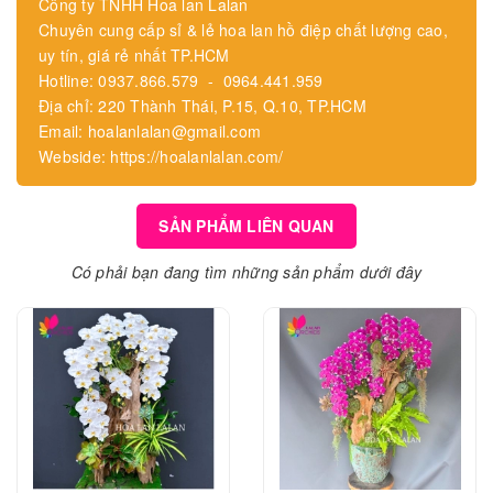
Công ty TNHH Hoa lan Lalan
Chuyên cung cấp sỉ & lẻ hoa lan hồ điệp chất lượng cao,
uy tín, giá rẻ nhất TP.HCM
Hotline: 0937.866.579 - 0964.441.959
Địa chỉ: 220 Thành Thái, P.15, Q.10, TP.HCM
Email: hoalanlalan@gmail.com
Webside: https://hoalanlalan.com/
SẢN PHẨM LIÊN QUAN
Có phải bạn đang tìm những sản phẩm dưới đây