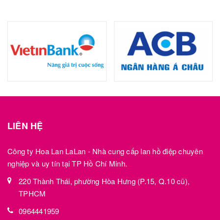
LIÊN HỆ
Công ty Hoa Lan LaLan - Nhà cung cấp lan hồ điệp chuyên
nghiệp và uy tín tại TP Hồ Chí Minh.
220 Thành Thái, phường Hòa Hưng (P.15, Q.10 cũ),
TPHCM
0964441959