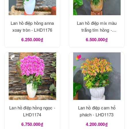
Lan hồ điệp hồng anna
Lan hồ điệp mix màu
xoay tròn - LHD1176
trắng tím hồng -
LHD1175
6.250.000₫
6.500.000₫
Lan hồ điệp hồng ngọc -
Lan hồ điệp cam hổ
LHD1174
phách - LHD1173
6.750.000₫
4.200.000₫