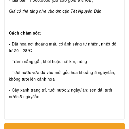
- Giá bán: 1.500.000đ
(Đã bao gồm 8% VAT)
Giá có thể tăng nhẹ vào dịp cận Tết Nguyên Đán
Cách chăm sóc:
- Đặt hoa nơi thoáng mát, có ánh sáng tự nhiên, nhiệt độ
từ 20 - 28
C
o
- Tránh nắng gắt, khói hoặc nơi kín, nóng
- Tưới nước vừa đủ vào mỗi gốc hoa khoảng 5 ngày/lần,
không tưới lên cánh hoa
- Cây xanh trang trí, tưới nước 2 ngày/lần; sen đá, tưới
nước 5 ngày/lần