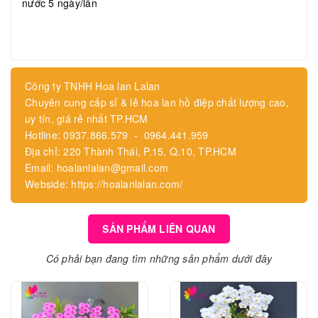
nước 5 ngày/lần
Công ty TNHH Hoa lan Lalan
Chuyên cung cấp sỉ & lẻ hoa lan hồ điệp chất lượng cao,
uy tín, giá rẻ nhất TP.HCM
Hotline: 0937.866.579 - 0964.441.959
Địa chỉ: 220 Thành Thái, P.15, Q.10, TP.HCM
Email: hoalanlalan@gmail.com
Webside: https://hoalanlalan.com/
SẢN PHẨM LIÊN QUAN
Có phải bạn đang tìm những sản phẩm dưới đây