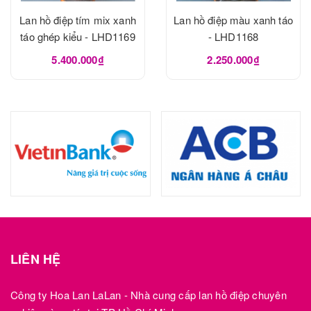
Lan hồ điệp tím mix xanh
Lan hồ điệp màu xanh táo
táo ghép kiểu - LHD1169
- LHD1168
5.400.000₫
2.250.000₫
LIÊN HỆ
Công ty Hoa Lan LaLan - Nhà cung cấp lan hồ điệp chuyên