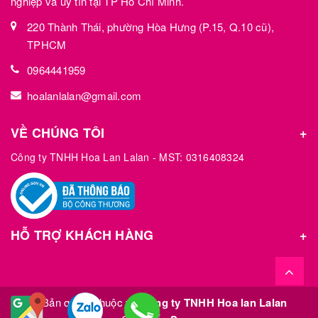
nghiệp và uy tín tại TP Hồ Chí Minh.
220 Thành Thái, phường Hòa Hưng (P.15, Q.10 cũ),
TPHCM
0964441959
hoalanlalan@gmail.com
VỀ CHÚNG TÔI
Công ty TNHH Hoa Lan Lalan - MST: 0316408324
HỖ TRỢ KHÁCH HÀNG
© Bản quyền thuộc về
Công ty TNHH Hoa lan Lalan