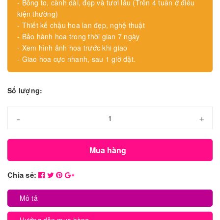
- Bông to, cành dài, đẹp và tươi lâu (Trên 4 tuần ở điều
kiện thường)
- Thiết kế chậu hoa lan đẹp, nghệ thuật
- Bảo hành hoa trong thời gian 7 ngày
- Xem hình ảnh hoa trước khi giao
- Giao hoa cực nhanh, sau 1 giờ đặt.
Số lượng:
-
+
Mua hàng
Chia sẻ:
Mô tả