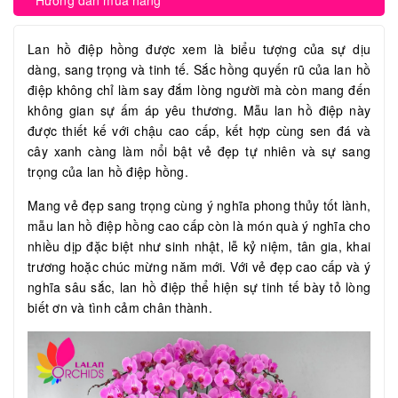
Hướng dẫn mua hàng
Lan hồ điệp hồng được xem là biểu tượng của sự dịu
dàng, sang trọng và tinh tế. Sắc hồng quyến rũ của lan hồ
điệp không chỉ làm say đắm lòng người mà còn mang đến
không gian sự ấm áp yêu thương. Mẫu lan hồ điệp này
được thiết kế với chậu cao cấp, kết hợp cùng sen đá và
cây xanh càng làm nổi bật vẻ đẹp tự nhiên và sự sang
trọng của lan hồ điệp hồng.
Mang vẻ đẹp sang trọng cùng ý nghĩa phong thủy tốt lành,
mẫu lan hồ điệp hồng cao cấp còn là món quà ý nghĩa cho
nhiều dịp đặc biệt như sinh nhật, lễ kỷ niệm, tân gia, khai
trương hoặc chúc mừng năm mới. Với vẻ đẹp cao cấp và ý
nghĩa sâu sắc, lan hồ điệp thể hiện sự tinh tế bày tỏ lòng
biết ơn và tình cảm chân thành.