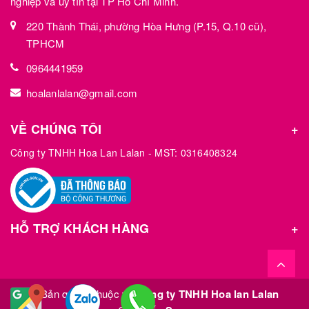
nghiệp và uy tín tại TP Hồ Chí Minh.
220 Thành Thái, phường Hòa Hưng (P.15, Q.10 cũ),
TPHCM
0964441959
hoalanlalan@gmail.com
VỀ CHÚNG TÔI
Công ty TNHH Hoa Lan Lalan - MST: 0316408324
HỖ TRỢ KHÁCH HÀNG
© Bản quyền thuộc về
Công ty TNHH Hoa lan Lalan