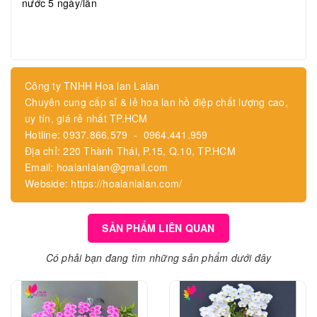
nước 5 ngày/lần
Công ty TNHH Hoa lan Lalan
Chuyên cung cấp sỉ & lẻ hoa lan hồ điệp chất lượng cao,
uy tín, giá rẻ nhất TP.HCM
Hotline: 0937.866.579 - 0964.441.959
Địa chỉ: 220 Thành Thái, P.15, Q.10, TP.HCM
Email: hoalanlalan@gmail.com
Webside: https://hoalanlalan.com/
SẢN PHẨM LIÊN QUAN
Có phải bạn đang tìm những sản phẩm dưới đây