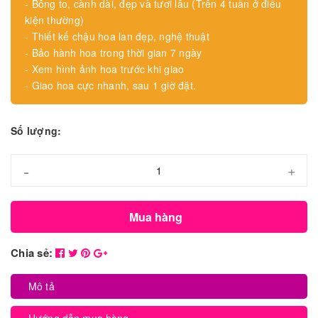
- Bông to, cành dài, đẹp và tươi lâu (Trên 4 tuần ở điều
kiện thường)
- Thiết kế chậu hoa lan đẹp, nghệ thuật
- Bảo hành hoa trong thời gian 7 ngày
- Xem hình ảnh hoa trước khi giao
- Giao hoa cực nhanh, sau 1 giờ đặt.
Số lượng:
-
+
Mua hàng
Chia sẻ:
Mô tả