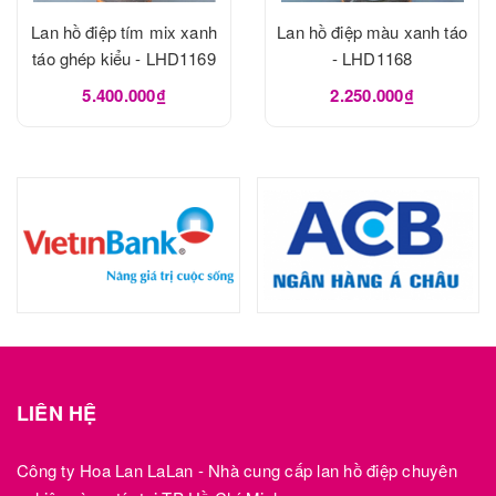
Lan hồ điệp tím mix xanh
Lan hồ điệp màu xanh táo
táo ghép kiểu - LHD1169
- LHD1168
5.400.000₫
2.250.000₫
LIÊN HỆ
Công ty Hoa Lan LaLan - Nhà cung cấp lan hồ điệp chuyên