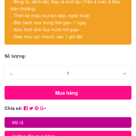
- Bông to, cành dài, đẹp và tươi lâu (Trên 4 tuần ở điều
kiện thường)
- Thiết kế chậu hoa lan đẹp, nghệ thuật
- Bảo hành hoa trong thời gian 7 ngày
- Xem hình ảnh hoa trước khi giao
- Giao hoa cực nhanh, sau 1 giờ đặt
Số lượng:
-
+
Mua hàng
Chia sẻ:
Mô tả