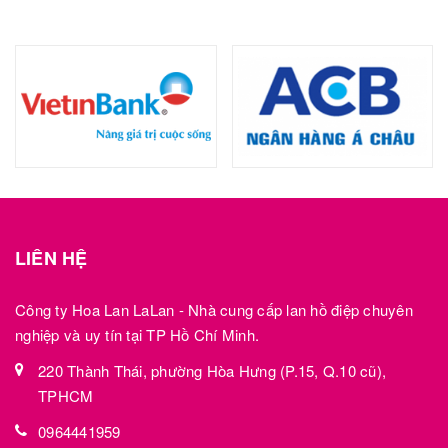
LIÊN HỆ
Công ty Hoa Lan LaLan - Nhà cung cấp lan hồ điệp chuyên
nghiệp và uy tín tại TP Hồ Chí Minh.
220 Thành Thái, phường Hòa Hưng (P.15, Q.10 cũ),
TPHCM
0964441959