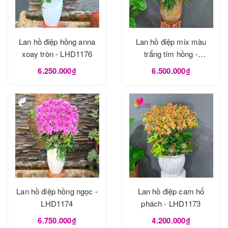
Lan hồ điệp hồng anna
Lan hồ điệp mix màu
xoay tròn - LHD1176
trắng tím hồng -
LHD1175
6.250.000₫
6.500.000₫
Lan hồ điệp hồng ngọc -
Lan hồ điệp cam hổ
LHD1174
phách - LHD1173
6.750.000₫
4.200.000₫