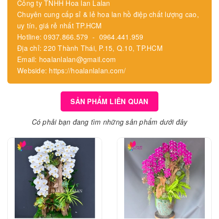
Công ty TNHH Hoa lan Lalan
Chuyên cung cấp sỉ & lẻ hoa lan hồ điệp chất lượng cao,
uy tín, giá rẻ nhất TP.HCM
Hotline: 0937.866.579 - 0964.441.959
Địa chỉ: 220 Thành Thái, P.15, Q.10, TP.HCM
Email: hoalanlalan@gmail.com
Webside: https://hoalanlalan.com/
SẢN PHẨM LIÊN QUAN
Có phải bạn đang tìm những sản phẩm dưới đây