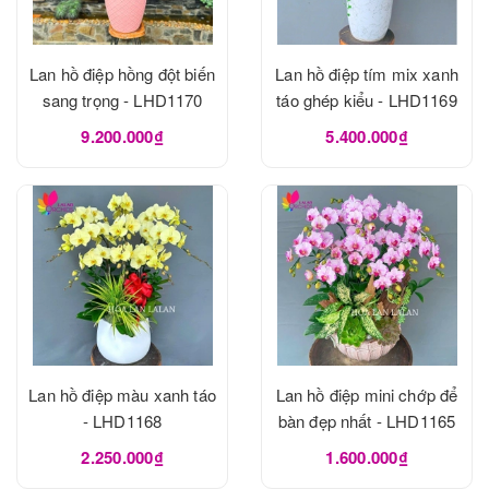
Lan hồ điệp hồng đột biến
Lan hồ điệp tím mix xanh
sang trọng - LHD1170
táo ghép kiểu - LHD1169
9.200.000₫
5.400.000₫
Lan hồ điệp màu xanh táo
Lan hồ điệp mini chớp để
- LHD1168
bàn đẹp nhất - LHD1165
2.250.000₫
1.600.000₫