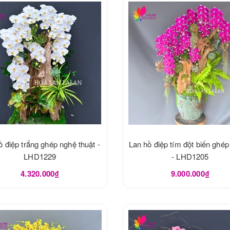
ồ điệp trắng ghép nghệ thuật -
Lan hồ điệp tím đột biến ghép
LHD1229
- LHD1205
4.320.000₫
9.000.000₫