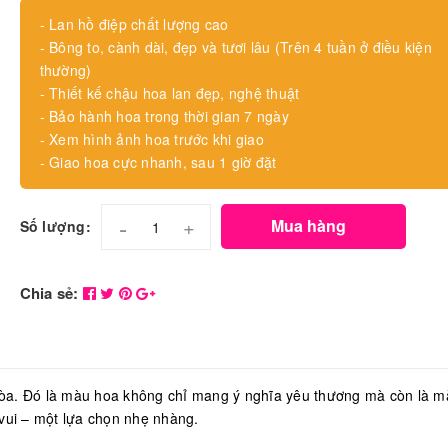
- Lan hồ điệp chất lượng cao
- Bông to, cành dài, đẹp và tươi lâu (Trên 4 tuần ở điều kiện
thường)
- Thiết kế chậu hoa lan đẹp, nghệ thuật
- Bảo hành hoa trong thời gian 7 ngày
- Xem hình ảnh hoa trước khi giao
- Giao hoa cực nhanh, sau 1 giờ đặt
-
+
Mua hàng
Số lượng:
Chia sẻ:
hòa. Đó là màu hoa không chỉ mang ý nghĩa yêu thương mà còn là m
 vui – một lựa chọn nhẹ nhàng.