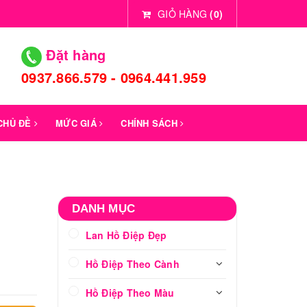
GIỎ HÀNG
(
0
)
Đặt hàng
0937.866.579 - 0964.441.959
 CHỦ ĐỀ
MỨC GIÁ
CHÍNH SÁCH
DANH MỤC
Lan Hồ Điệp Đẹp
Hồ Điệp Theo Cành
Hồ Điệp Theo Màu