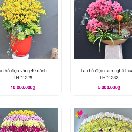
an hồ điệp vàng 40 cành -
Lan hồ điệp cam nghệ thuậ
LHD1226
LHD1233
10.000.000₫
5.000.000₫