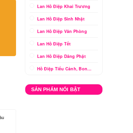
Lan Hồ Điệp Khai Trương
Lan Hồ Điệp Sinh Nhật
Lan Hồ Điệp Văn Phòng
Lan Hồ Điệp Tết
Lan Hồ Điệp Dâng Phật
Hồ Điệp Tiểu Cảnh, Bonsai
SẢN PHẨM NỔI BẬT
àu