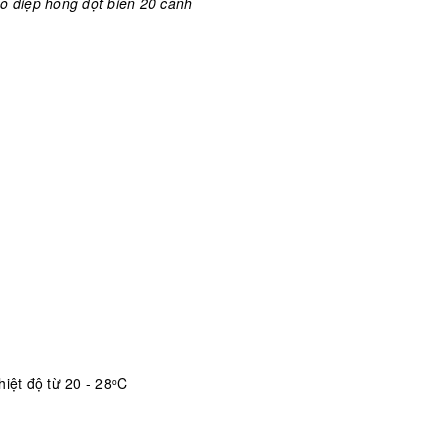
ồ điệp hồng đột biến 20 cành
iệt độ từ 20 - 28
C
o