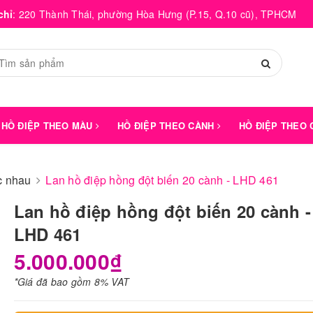
chỉ
:
220 Thành Thái, phường Hòa Hưng (P.15, Q.10 cũ), TPHCM
HỒ ĐIỆP THEO MÀU
HỒ ĐIỆP THEO CÀNH
HỒ ĐIỆP THEO
́c nhau
Lan hồ điệp hồng đột biến 20 cành - LHD 461
Lan hồ điệp hồng đột biến 20 cành -
LHD 461
5.000.000₫
*Giá đã bao gồm 8% VAT