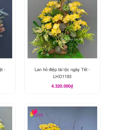
t -
Lan hồ điệp tài lộc ngày Tết -
LHD1193
4.320.000₫