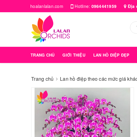
hoalanlalan.com
Hotline:
0964441959
Địa 
TRANG CHỦ
GIỚI THIỆU
LAN HỒ ĐIỆP ĐẸP
Trang chủ
Lan hồ điệp theo các mức giá kha