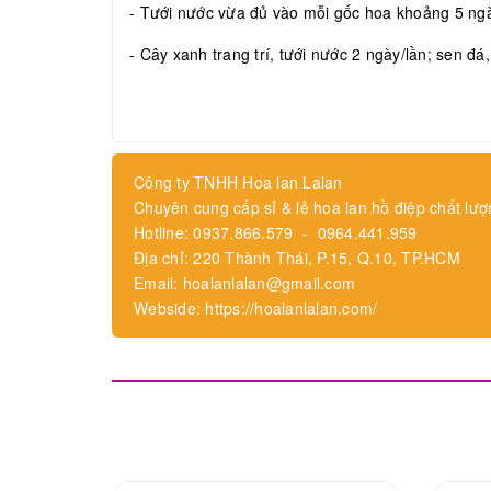
- Tưới nước vừa đủ vào mỗi gốc hoa khoảng 5 ngày
- Cây xanh trang trí, tưới nước 2 ngày/lần; sen đá
Công ty TNHH Hoa lan Lalan
Chuyên cung cấp sỉ & lẻ hoa lan hồ điệp chất lượ
Hotline: 0937.866.579 - 0964.441.959
Địa chỉ: 220 Thành Thái, P.15, Q.10, TP.HCM
Email: hoalanlalan@gmail.com
Webside: https://hoalanlalan.com/