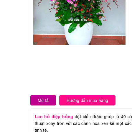
Mô tả
Hướng dẫn mua hàng
Lan hồ điệp hồng
đột biến được ghép từ 40 c
thuật xoay tròn với các cành hoa xen kẽ một các
tinh tế.