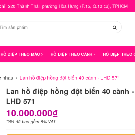
chỉ
:
220 Thành Thái, phường Hòa Hưng (P.15, Q.10 cũ), TPHCM
HỒ ĐIỆP THEO MÀU
HỒ ĐIỆP THEO CÀNH
HỒ ĐIỆP THEO
́c nhau
Lan hồ điệp hồng đột biến 40 cành - LHD 571
Lan hồ điệp hồng đột biến 40 cành -
LHD 571
10.000.000₫
*Giá đã bao gồm 8% VAT