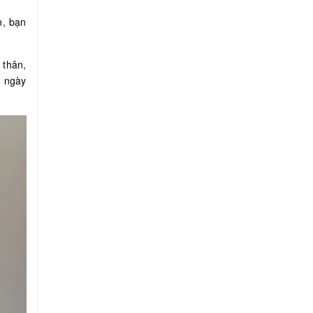
n, bạn
 thân,
g ngày