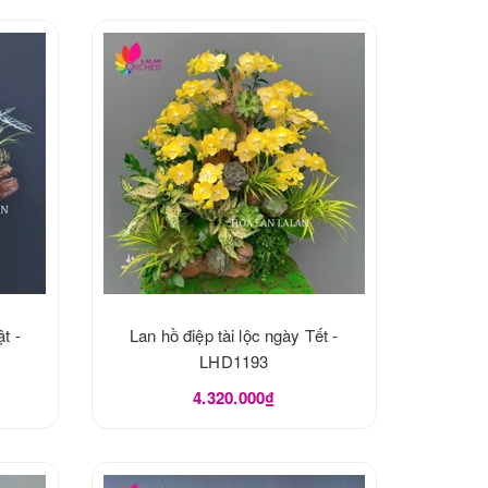
t -
Lan hồ điệp tài lộc ngày Tết -
LHD1193
4.320.000₫