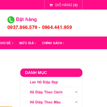
GIỎ HÀNG
(
0
)
Đặt hàng
0937.866.579 - 0964.441.959
 CHỦ ĐỀ
MỨC GIÁ
CHÍNH SÁCH
DANH MỤC
Lan Hồ Điệp Đẹp
Hồ Điệp Theo Cành
Hồ Điệp Theo Màu