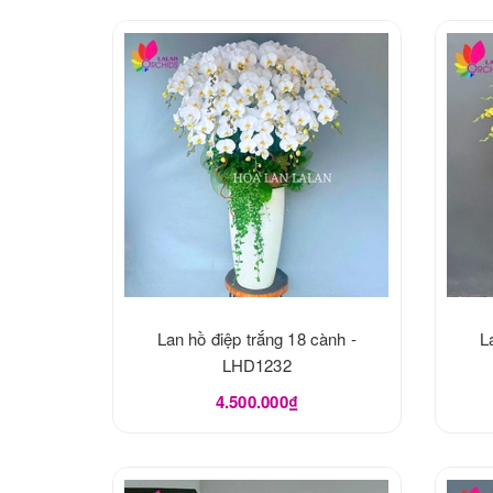
Lan hồ điệp trắng 18 cành -
L
LHD1232
4.500.000₫