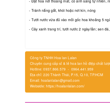
- Đặt hoa nơi thoáng mát, có ánh sáng tự nhiên, nh
- Tránh nắng gắt, khói hoặc nơi kín, nóng
- Tưới nước vừa đủ vào mỗi gốc hoa khoảng 5 ngày
- Cây xanh trang trí, tưới nước 2 ngày/lần; sen đá
Công ty TNHH Hoa lan Lalan
Chuyên cung cấp sỉ & lẻ hoa lan hồ điệp chất lượ
Hotline: 0937.866.579 - 0964.441.959
Địa chỉ: 220 Thành Thái, P.15, Q.10, TP.HCM
Email: hoalanlalan@gmail.com
Webside: https://hoalanlalan.com/