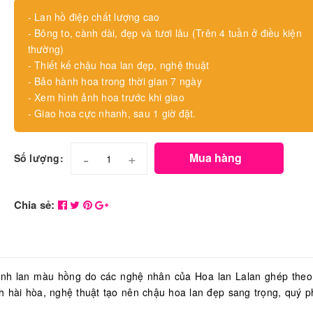
- Lan hồ điệp chất lượng cao
- Bông to, cành dài, đẹp và tươi lâu (Trên 4 tuần ở điều kiện
thường)
- Thiết kế chậu hoa lan đẹp, nghệ thuật
- Bảo hành hoa trong thời gian 7 ngày
- Xem hình ảnh hoa trước khi giao
- Giao hoa cực nhanh, sau 1 giờ đặt.
-
+
Mua hàng
Số lượng:
Chia sẻ:
ành lan màu hồng do các nghệ nhân của Hoa lan Lalan ghép the
h hài hòa, nghệ thuật tạo nên chậu hoa lan đẹp sang trọng, quý p