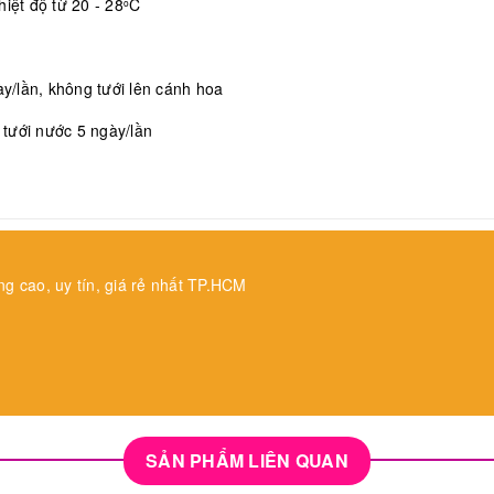
iệt độ từ 20 - 28
C
o
/lần, không tưới lên cánh hoa
, tưới nước 5 ngày/lần
ng cao, uy tín, giá rẻ nhất TP.HCM
SẢN PHẨM LIÊN QUAN