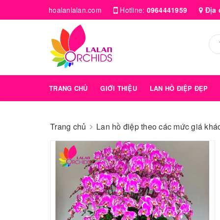
hoalanlalan.com
Hotline:
0964441959
Địa 
TRANG CHỦ
GIỚI THIỆU
LAN HỒ ĐIỆP ĐẸP
Trang chủ
Lan hồ điệp theo các mức giá kha