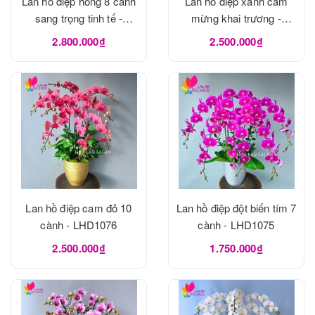
Lan hồ điệp hồng 8 cành
Lan hồ điệp xanh cam
sang trọng tinh tế -
mừng khai trương -
LHD1093
LHD1082
2.800.000₫
2.500.000₫
Lan hồ điệp cam đỏ 10
Lan hồ điệp đột biến tím 7
cành - LHD1076
cành - LHD1075
2.500.000₫
1.750.000₫