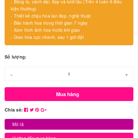
- Bông to, cành dài, đẹp và tươi lâu (Trên 4 tuần ở điều
kiện thường)
- Thiết kế chậu hoa lan đẹp, nghệ thuật
- Bảo hành hoa trong thời gian 7 ngày
- Xem hình ảnh hoa trước khi giao
- Giao hoa cực nhanh, sau 1 giờ đặt
Số lượng:
-
+
Mua hàng
Chia sẻ:
Mô tả