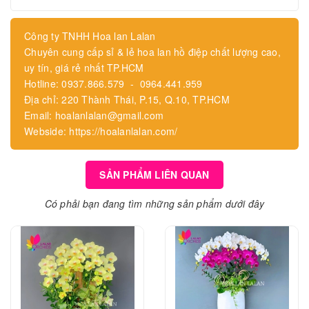
Công ty TNHH Hoa lan Lalan
Chuyên cung cấp sỉ & lẻ hoa lan hồ điệp chất lượng cao,
uy tín, giá rẻ nhất TP.HCM
Hotline: 0937.866.579 - 0964.441.959
Địa chỉ: 220 Thành Thái, P.15, Q.10, TP.HCM
Email: hoalanlalan@gmail.com
Webside: https://hoalanlalan.com/
SẢN PHẨM LIÊN QUAN
Có phải bạn đang tìm những sản phẩm dưới đây