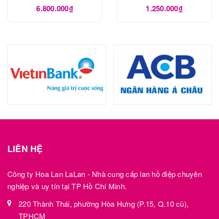
LHD1049
6.800.000₫
1.250.000₫
LIÊN HỆ
Công ty Hoa Lan LaLan - Nhà cung cấp lan hồ điệp chuyên
nghiệp và uy tín tại TP Hồ Chí Minh.
220 Thành Thái, phường Hòa Hưng (P.15, Q.10 cũ),
TPHCM