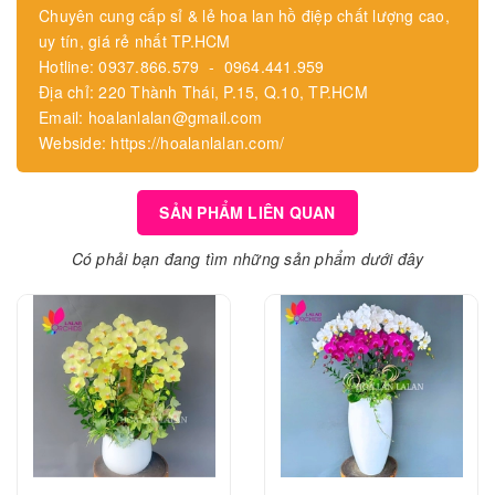
Chuyên cung cấp sỉ & lẻ hoa lan hồ điệp chất lượng cao,
uy tín, giá rẻ nhất TP.HCM
Hotline: 0937.866.579 - 0964.441.959
Địa chỉ: 220 Thành Thái, P.15, Q.10, TP.HCM
Email: hoalanlalan@gmail.com
Webside: https://hoalanlalan.com/
SẢN PHẨM LIÊN QUAN
Có phải bạn đang tìm những sản phẩm dưới đây