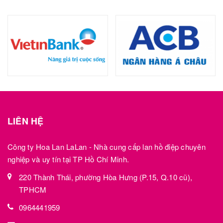
LIÊN HỆ
Công ty Hoa Lan LaLan - Nhà cung cấp lan hồ điệp chuyên
nghiệp và uy tín tại TP Hồ Chí Minh.
220 Thành Thái, phường Hòa Hưng (P.15, Q.10 cũ),
TPHCM
0964441959