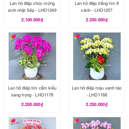
Lan hồ điệp chúc mừng
Lan hồ điệp trắng tím 9
sinh nhật Sếp - LHD1249
cành - LHD1207
2.100.000₫
2.250.000₫
Lan hồ điệp tím cắm kiểu
Lan hồ điệp màu xanh táo
sang trọng - LHD1178
- LHD1168
2.200.000₫
2.250.000₫