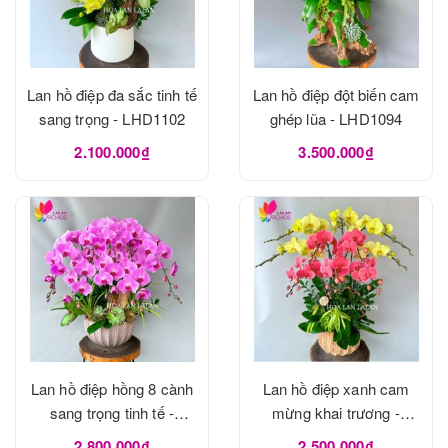
Lan hồ điệp đa sắc tinh tế
Lan hồ điệp đột biến cam
sang trọng - LHD1102
ghép lũa - LHD1094
2.100.000₫
3.500.000₫
Lan hồ điệp hồng 8 cành
Lan hồ điệp xanh cam
sang trọng tinh tế -
mừng khai trương -
LHD1093
LHD1082
2.800.000₫
2.500.000₫