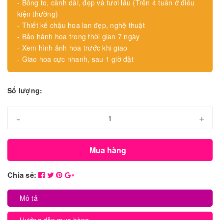
- Bông to, cành dài, đẹp và tươi lâu (Trên 4 tuần ở điều
kiện thường)
- Thiết kế chậu hoa lan đẹp, nghệ thuật
- Bảo hành hoa trong thời gian 7 ngày
- Xem hình ảnh hoa trước khi giao
- Giao hoa cực nhanh, sau 1 giờ đặt
Số lượng:
-
+
Mua hàng
Chia sẻ:
Mô tả