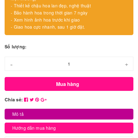
- Thiết kế chậu hoa lan đẹp, nghệ thuật
- Bảo hành hoa trong thời gian 7 ngày
- Xem hình ảnh hoa trước khi giao
- Giao hoa cực nhanh, sau 1 giờ đặt.
Số lượng:
-
+
Mua hàng
Chia sẻ:
Mô tả
Hướng dẫn mua hàng