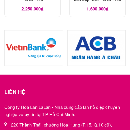
2.250.000₫
1.600.000₫
LIÊN HỆ
Công ty Hoa Lan LaLan - Nhà cung cấp lan hồ điệp chuyên
nghiệp và uy tín tại TP Hồ Chí Minh.
220 Thành Thái, phường Hòa Hưng (P.15, Q.10 cũ),