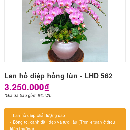
Lan hồ điệp hồng lùn - LHD 562
3.250.000₫
*Giá đã bao gồm 8% VAT
- Lan hồ điệp chất lượng cao
- Bông to, cành dài, đẹp và tươi lâu (Trên 4 tuần ở điều
kiện thường)