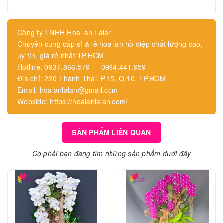
Công ty TNHH Hoa lan Lalan
Chuyên cung cấp sỉ & lẻ hoa lan hồ điệp chất lượng cao,
uy tín, giá rẻ nhất TP.HCM
Hotline: 0937.866.579 - 0964.441.959
Địa chỉ: 220 Thành Thái, P.15, Q.10, TP.HCM
Email: hoalanlalan@gmail.com
Webside: https://hoalanlalan.com/
SẢN PHẨM LIÊN QUAN
Có phải bạn đang tìm những sản phẩm dưới đây