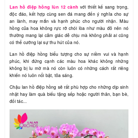
Lan hồ điệp hồng lùn 12 cành
với thiết kế sang trọng,
độc đáo, kết hợp cùng sen đá mang đến ý nghĩa cho sự
an lành, may mắn và hạnh phúc cho người nhận. Màu
hồng của hoa không rực rỡ chói lòa như màu đỏ nên nó
thường mang lại cảm giác dễ chịu mà không phải ai cũng
có thể cưỡng lại sự thu hút của nó.
Lan hồ điệp hồng biểu tượng cho sự niềm vui và hạnh
phúc, khi đứng cạnh các màu hoa khác không những
không bị lu mờ mà nó còn luôn có những cách rất riêng
khiến nó luôn nổi bật, tỏa sáng.
Chậu lan hồ điệp hồng sẽ rất phù hợp cho những dịp sinh
nhật hay làm quà biếu tặng sếp hoặc người thân, bạn bè,
đối tác...