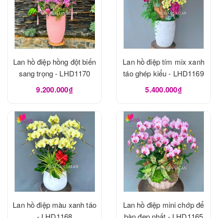
Lan hồ điệp hồng đột biến
Lan hồ điệp tím mix xanh
sang trọng - LHD1170
táo ghép kiểu - LHD1169
9.200.000₫
5.400.000₫
Lan hồ điệp màu xanh táo
Lan hồ điệp mini chớp để
- LHD1168
bàn đẹp nhất - LHD1165