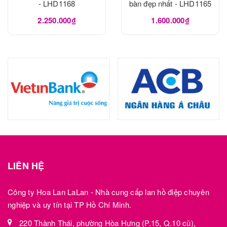
- LHD1168
bàn đẹp nhất - LHD1165
2.250.000₫
1.600.000₫
LIÊN HỆ
Công ty Hoa Lan LaLan - Nhà cung cấp lan hồ điệp chuyên
nghiệp và uy tín tại TP Hồ Chí Minh.
220 Thành Thái, phường Hòa Hưng (P.15, Q.10 cũ),