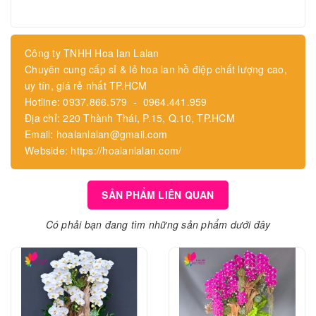
Công ty TNHH Hoa lan Lalan
Chuyên cung cấp sỉ & lẻ hoa lan hồ điệp chất lượng cao,
uy tín, giá rẻ nhất TP.HCM
Hotline: 0937.866.579 - 0964.441.959
Địa chỉ: 220 Thành Thái, P.15, Q.10, TP.HCM
Email: hoalanlalan@gmail.com
Webside: https://hoalanlalan.com/
SẢN PHẨM LIÊN QUAN
Có phải bạn đang tìm những sản phẩm dưới đây