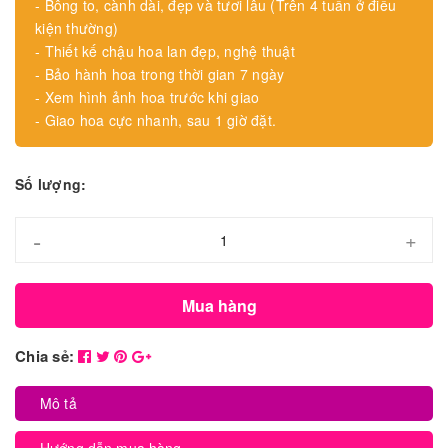
- Bông to, cành dài, đẹp và tươi lâu (Trên 4 tuần ở điều
kiện thường)
- Thiết kế chậu hoa lan đẹp, nghệ thuật
- Bảo hành hoa trong thời gian 7 ngày
- Xem hình ảnh hoa trước khi giao
- Giao hoa cực nhanh, sau 1 giờ đặt.
Số lượng:
-
+
Mua hàng
Chia sẻ:
Mô tả