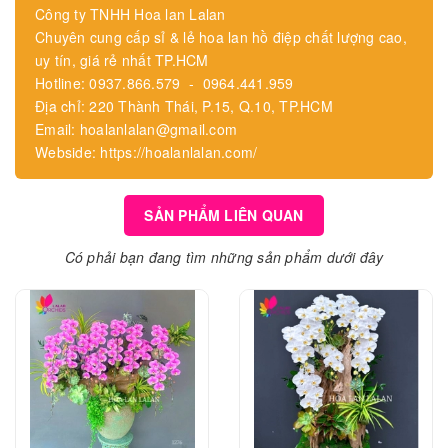
Công ty TNHH Hoa lan Lalan
Chuyên cung cấp sỉ & lẻ hoa lan hồ điệp chất lượng cao,
uy tín, giá rẻ nhất TP.HCM
Hotline: 0937.866.579 - 0964.441.959
Địa chỉ: 220 Thành Thái, P.15, Q.10, TP.HCM
Email: hoalanlalan@gmail.com
Webside: https://hoalanlalan.com/
SẢN PHẨM LIÊN QUAN
Có phải bạn đang tìm những sản phẩm dưới đây