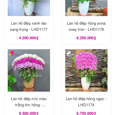
Lan hồ điệp xanh táo
Lan hồ điệp hồng anna
sang trọng - LHD1177
xoay tròn - LHD1176
4.200.000₫
6.250.000₫
Lan hồ điệp mix màu
Lan hồ điệp hồng ngọc -
trắng tím hồng -
LHD1174
LHD1175
6.500.000₫
6.750.000₫