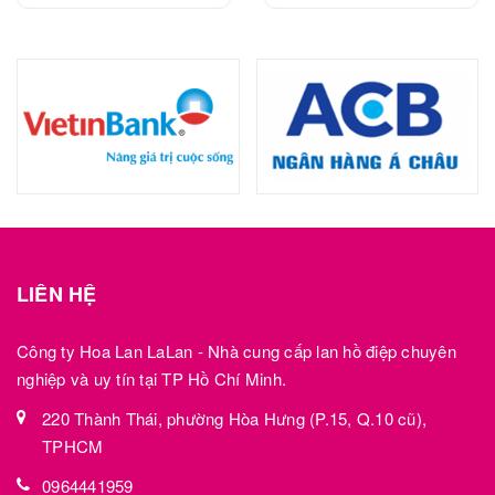
LIÊN HỆ
Công ty Hoa Lan LaLan - Nhà cung cấp lan hồ điệp chuyên
nghiệp và uy tín tại TP Hồ Chí Minh.
220 Thành Thái, phường Hòa Hưng (P.15, Q.10 cũ),
TPHCM
0964441959