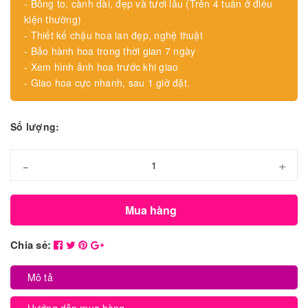
- Bông to, cành dài, đẹp và tươi lâu (Trên 4 tuần ở điều
kiện thường)
- Thiết kế chậu hoa lan đẹp, nghệ thuật
- Bảo hành hoa trong thời gian 7 ngày
- Xem hình ảnh hoa trước khi giao
- Giao hoa cực nhanh, sau 1 giờ đặt.
Số lượng:
-
+
Mua hàng
Chia sẻ:
Mô tả