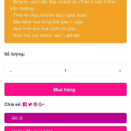
- Bông to, cành dài, đẹp và tươi lâu (Trên 4 tuần ở điều
kiện thường)
- Thiết kế chậu hoa lan đẹp, nghệ thuật
- Bảo hành hoa trong thời gian 7 ngày
- Xem hình ảnh hoa trước khi giao
- Giao hoa cực nhanh, sau 1 giờ đặt.
Số lượng:
-
+
Mua hàng
Chia sẻ:
Mô tả