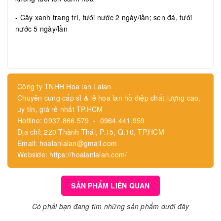
- Cây xanh trang trí, tưới nước 2 ngày/lần; sen đá, tưới
nước 5 ngày/lần
Công ty TNHH Hoa lan Lalan
Chuyên cung cấp sỉ & lẻ hoa lan hồ điệp chất lượng cao,
uy tín, giá rẻ nhất TP.HCM
Hotline: 0937.866.579 - 0964.441.959
Địa chỉ: 220 Thành Thái, P.15, Q.10, TP.HCM
Email: hoalanlalan@gmail.com
Webside: https://hoalanlalan.com/
SẢN PHẨM LIÊN QUAN
Có phải bạn đang tìm những sản phẩm dưới đây