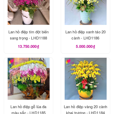
Lan hồ điệp tím đột biến
Lan hồ điệp xanh táo 20
sang trọng - LHD1188
cành - LHD1186
13.750.000₫
5.000.000₫
Lan hồ điệp gỗ lũa đa
Lan hồ điệp vàng 20 cành
màu sắc - LHD1185
khai trương - LHD1184