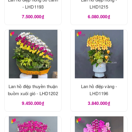
- LHD1193
LHD1215
7.500.000₫
6.080.000₫
Lan hồ điệp thuyền thuận
Lan hồ điệp vàng -
buồm xuôi gió - LHD1202
LHD1196
9.450.000₫
3.840.000₫