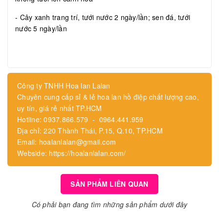
- Cây xanh trang trí, tưới nước 2 ngày/lần; sen đá, tưới
nước 5 ngày/lần
Công ty TNHH Hoa lan Lalan
Chuyên cung cấp sỉ & lẻ hoa lan hồ điệp chất lượng cao,
uy tín, giá rẻ nhất TP.HCM
Hotline: 0937.866.579 - 0964.441.959
Địa chỉ: 220 Thành Thái, P.15, Q.10, TP.HCM
Email: hoalanlalan@gmail.com
Webside: https://hoalanlalan.com/
SẢN PHẨM LIÊN QUAN
Có phải bạn đang tìm những sản phẩm dưới đây