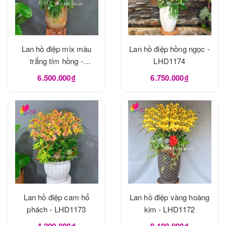
Lan hồ điệp mix màu
Lan hồ điệp hồng ngọc -
trắng tím hồng -
LHD1174
LHD1175
6.500.000₫
6.750.000₫
Lan hồ điệp cam hổ
Lan hồ điệp vàng hoàng
phách - LHD1173
kim - LHD1172
4.200.000₫
9.100.000₫