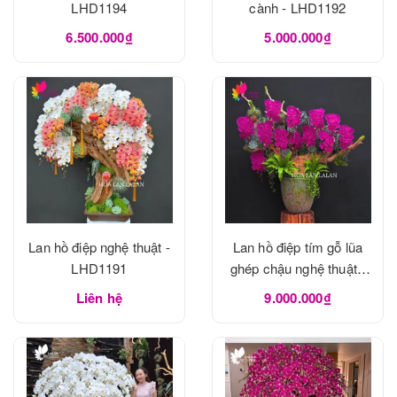
LHD1194
cành - LHD1192
6.500.000₫
5.000.000₫
Lan hồ điệp nghệ thuật -
Lan hồ điệp tím gỗ lũa
LHD1191
ghép chậu nghệ thuật -
LHD1190
Liên hệ
9.000.000₫