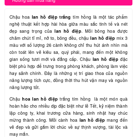
Hướng dẫn mua hàng
Chậu hoa
lan hồ điệp
trắng
tím hồng là một tác phẩm
nghệ thuật kết hợp hài hòa giữa màu sắc tinh tế và nét
đẹp sang trọng của
lan hồ điệp
. Mỗi bông hoa được
chăm chút tỉ mỉ, nở to, bông đều, chậu
lan hồ điệp
mix 3
màu với số lượng 26 cành không chỉ thu hút ánh nhìn mà
còn toát lên vẻ kiêu sa, quý phái, mang đến một không
gian sống tươi mới và đẳng cấp. Chậu
lan hồ điệp
đặc
biệt phù hợp để trưng trong phòng khách, phòng làm việc
hay sảnh chính. Đây là những vị trí giao thoa của nguồn
năng lượng tích cực, đồng thời thu hút vận may và nguồn
năng lượng tốt.
Chậu
hoa lan hồ điệp
trắng tím hồng là một món quà
hoàn hảo cho nhiều dịp đặc biệt như lễ Tết, kỷ niệm thành
lập công ty, khai trương cửa hàng, sinh nhật hay chúc
mừng thành công. Mỗi cành hoa
lan hồ điệp
mang đến
vẻ đẹp và gửi gắm lời chúc về sự thịnh vượng, tài lộc và
may mắn.