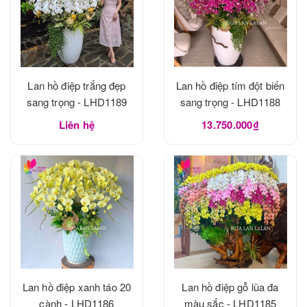
Lan hồ điệp trắng đẹp
Lan hồ điệp tím đột biến
sang trọng - LHD1189
sang trọng - LHD1188
Liên hệ
13.750.000₫
Lan hồ điệp xanh táo 20
Lan hồ điệp gỗ lũa đa
cành - LHD1186
màu sắc - LHD1185