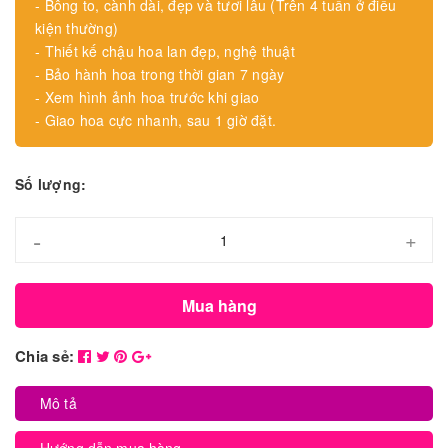
- Bông to, cành dài, đẹp và tươi lâu (Trên 4 tuần ở điều
kiện thường)
- Thiết kế chậu hoa lan đẹp, nghệ thuật
- Bảo hành hoa trong thời gian 7 ngày
- Xem hình ảnh hoa trước khi giao
- Giao hoa cực nhanh, sau 1 giờ đặt.
Số lượng:
-
+
Mua hàng
Chia sẻ:
Mô tả