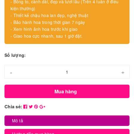
- Bông to, cành dài, đẹp và tươi lâu (Trên 4 tuần ở điều
kiện thường)
- Thiết kế chậu hoa lan đẹp, nghệ thuật
- Bảo hành hoa trong thời gian 7 ngày
- Xem hình ảnh hoa trước khi giao
- Giao hoa cực nhanh, sau 1 giờ đặt.
Số lượng:
-
+
Mua hàng
Chia sẻ:
Mô tả