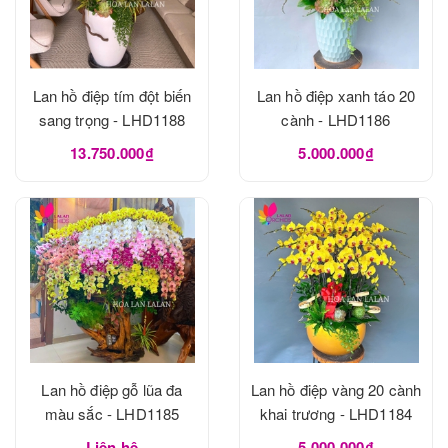
Lan hồ điệp tím đột biến
Lan hồ điệp xanh táo 20
sang trọng - LHD1188
cành - LHD1186
13.750.000₫
5.000.000₫
Lan hồ điệp gỗ lũa đa
Lan hồ điệp vàng 20 cành
màu sắc - LHD1185
khai trương - LHD1184
Liên hệ
5.000.000₫