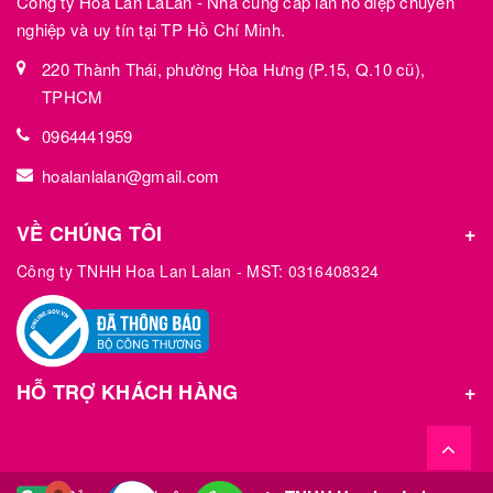
Công ty Hoa Lan LaLan - Nhà cung cấp lan hồ điệp chuyên
nghiệp và uy tín tại TP Hồ Chí Minh.
220 Thành Thái, phường Hòa Hưng (P.15, Q.10 cũ),
TPHCM
0964441959
hoalanlalan@gmail.com
VỀ CHÚNG TÔI
Công ty TNHH Hoa Lan Lalan - MST: 0316408324
HỖ TRỢ KHÁCH HÀNG