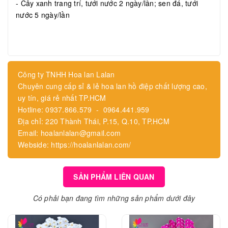
- Cây xanh trang trí, tưới nước 2 ngày/lần; sen đá, tưới
nước 5 ngày/lần
Công ty TNHH Hoa lan Lalan
Chuyên cung cấp sỉ & lẻ hoa lan hồ điệp chất lượng cao,
uy tín, giá rẻ nhất TP.HCM
Hotline: 0937.866.579 - 0964.441.959
Địa chỉ: 220 Thành Thái, P.15, Q.10, TP.HCM
Email: hoalanlalan@gmail.com
Webside: https://hoalanlalan.com/
SẢN PHẨM LIÊN QUAN
Có phải bạn đang tìm những sản phẩm dưới đây