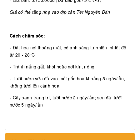
- Giá bán: 3.750.000đ
(Đã bao gồm 8% VAT)
Giá có thể tăng nhẹ vào dịp cận Tết Nguyên Đán
Cách chăm sóc:
- Đặt hoa nơi thoáng mát, có ánh sáng tự nhiên, nhiệt độ
từ 20 - 28
C
o
- Tránh nắng gắt, khói hoặc nơi kín, nóng
- Tưới nước vừa đủ vào mỗi gốc hoa khoảng 5 ngày/lần,
không tưới lên cánh hoa
- Cây xanh trang trí, tưới nước 2 ngày/lần; sen đá, tưới
nước 5 ngày/lần