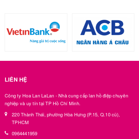
LIÊN HỆ
Công ty Hoa Lan LaLan - Nhà cung cấp lan hồ điệp chuyên
nghiệp và uy tín tại TP Hồ Chí Minh.
220 Thành Thái, phường Hòa Hưng (P.15, Q.10 cũ),
TPHCM
0964441959