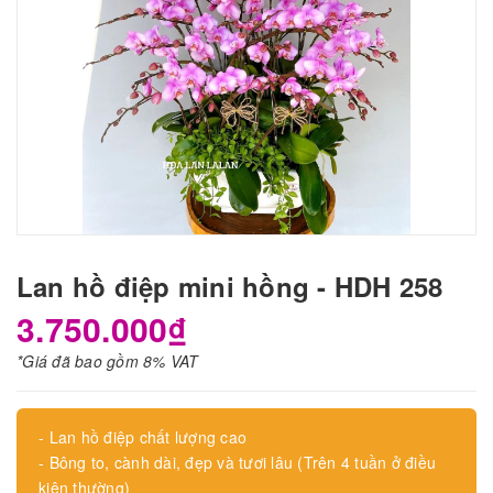
Lan hồ điệp mini hồng - HDH 258
3.750.000₫
*Giá đã bao gồm 8% VAT
- Lan hồ điệp chất lượng cao
- Bông to, cành dài, đẹp và tươi lâu (Trên 4 tuần ở điều
kiện thường)