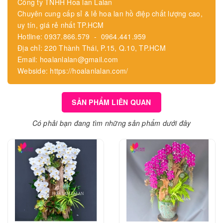
Công ty TNHH Hoa lan Lalan
Chuyên cung cấp sỉ & lẻ hoa lan hồ điệp chất lượng cao,
uy tín, giá rẻ nhất TP.HCM
Hotline: 0937.866.579 - 0964.441.959
Địa chỉ: 220 Thành Thái, P.15, Q.10, TP.HCM
Email: hoalanlalan@gmail.com
Webside: https://hoalanlalan.com/
SẢN PHẨM LIÊN QUAN
Có phải bạn đang tìm những sản phẩm dưới đây