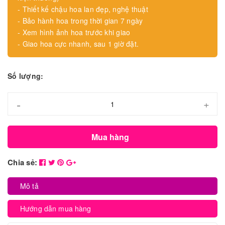
- Thiết kế chậu hoa lan đẹp, nghệ thuật
- Bảo hành hoa trong thời gian 7 ngày
- Xem hình ảnh hoa trước khi giao
- Giao hoa cực nhanh, sau 1 giờ đặt.
Số lượng:
-
+
Mua hàng
Chia sẻ:
Mô tả
Hướng dẫn mua hàng