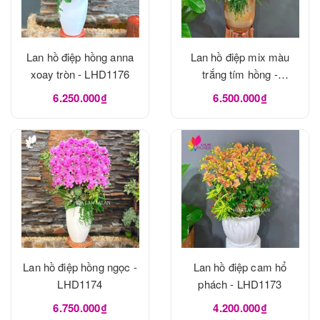
Lan hồ điệp hồng anna
Lan hồ điệp mix màu
xoay tròn - LHD1176
trắng tím hồng -
LHD1175
6.250.000₫
6.500.000₫
Lan hồ điệp hồng ngọc -
Lan hồ điệp cam hổ
LHD1174
phách - LHD1173
6.750.000₫
4.200.000₫