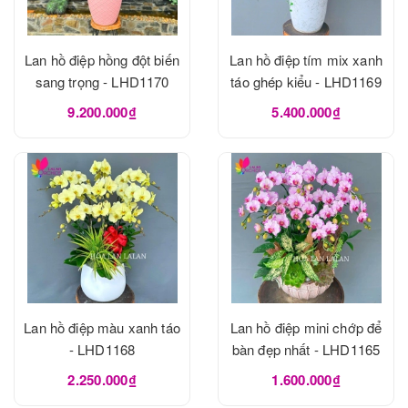
Lan hồ điệp hồng đột biến
Lan hồ điệp tím mix xanh
sang trọng - LHD1170
táo ghép kiểu - LHD1169
9.200.000₫
5.400.000₫
Lan hồ điệp màu xanh táo
Lan hồ điệp mini chớp để
- LHD1168
bàn đẹp nhất - LHD1165
2.250.000₫
1.600.000₫