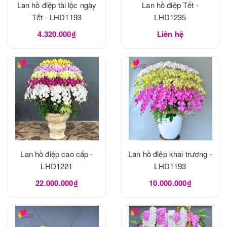
Lan hồ điệp tài lộc ngày
Lan hồ điệp Tết -
Tết - LHD1193
LHD1235
4.320.000₫
Liên hệ
Lan hồ điệp cao cấp -
Lan hồ điệp khai trương -
LHD1221
LHD1193
22.000.000₫
10.000.000₫