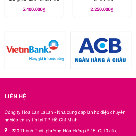
5.400.000₫
2.250.000₫
LIÊN HỆ
Công ty Hoa Lan LaLan - Nhà cung cấp lan hồ điệp chuyên
nghiệp và uy tín tại TP Hồ Chí Minh.
220 Thành Thái, phường Hòa Hưng (P.15, Q.10 cũ),