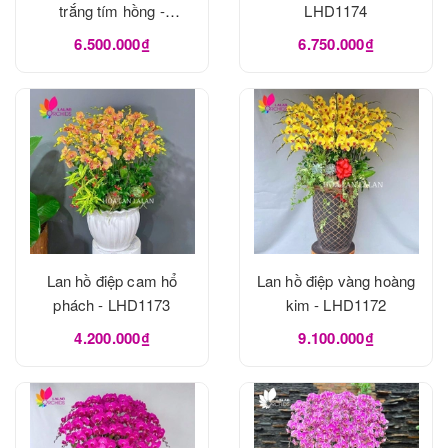
trắng tím hồng -
LHD1174
LHD1175
6.500.000₫
6.750.000₫
Lan hồ điệp cam hổ
Lan hồ điệp vàng hoàng
phách - LHD1173
kim - LHD1172
4.200.000₫
9.100.000₫