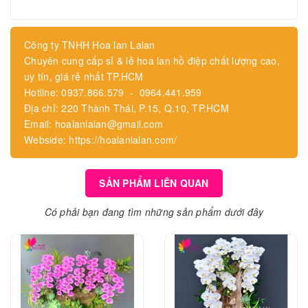
Công ty TNHH Hoa lan Lalan
Chuyên cung cấp sỉ & lẻ hoa lan hồ điệp chất lượng cao,
uy tín, giá rẻ nhất TP.HCM
Hotline: 0937.866.579 - 0964.441.959
Địa chỉ: 220 Thành Thái, P.15, Q.10, TP.HCM
Email: hoalanlalan@gmail.com
Webside: https://hoalanlalan.com/
SẢN PHẨM LIÊN QUAN
Có phải bạn đang tìm những sản phẩm dưới đây