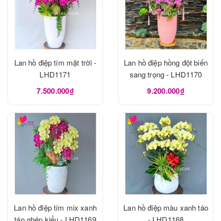
Lan hồ điệp tím mặt trời -
Lan hồ điệp hồng đột biến
LHD1171
sang trọng - LHD1170
7.500.000₫
9.200.000₫
Lan hồ điệp tím mix xanh
Lan hồ điệp màu xanh táo
táo ghép kiểu - LHD1169
- LHD1168