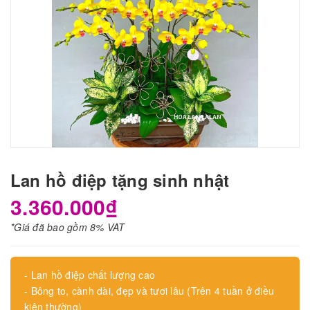
Lan hồ điệp tặng sinh nhật
3.360.000₫
*Giá đã bao gồm 8% VAT
- Lan hồ điệp chất lượng cao
- Bông to, cành dài, đẹp và tươi lâu (Trên 4 tuần ở điều
kiện thường)