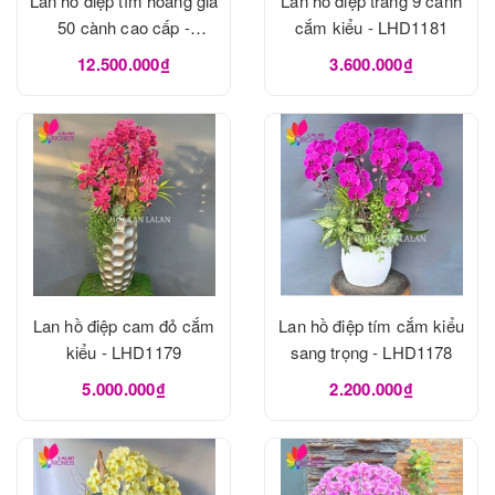
Lan hồ điệp tím hoàng gia
Lan hồ điệp trắng 9 cành
50 cành cao cấp -
cắm kiểu - LHD1181
LHD1182
12.500.000₫
3.600.000₫
Lan hồ điệp cam đỏ cắm
Lan hồ điệp tím cắm kiểu
kiểu - LHD1179
sang trọng - LHD1178
5.000.000₫
2.200.000₫