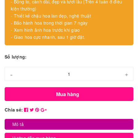
- Bông to, cành dài, đẹp và tươi lâu (Trên 4 tuần ở điều
kiện thường)
- Thiết kế chậu hoa lan đẹp, nghệ thuật
- Bảo hành hoa trong thời gian 7 ngày
- Xem hình ảnh hoa trước khi giao
- Giao hoa cực nhanh, sau 1 giờ đặt.
Số lượng:
-
+
Mua hàng
Chia sẻ:
Mô tả