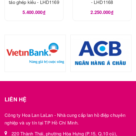
táo ghép kiểu - LHD1169
- LHD1168
5.400.000₫
2.250.000₫
LIÊN HỆ
Công ty Hoa Lan LaLan - Nhà cung cấp lan hồ điệp chuyên
nghiệp và uy tín tại TP Hồ Chí Minh.
220 Thành Thái, phường Hòa Hưng (P.15, Q.10 cũ),