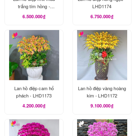
trắng tím hồng -
LHD1174
LHD1175
6.500.000₫
6.750.000₫
Lan hồ điệp cam hổ
Lan hồ điệp vàng hoàng
phách - LHD1173
kim - LHD1172
4.200.000₫
9.100.000₫