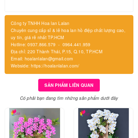
Công ty TNHH Hoa lan Lalan
Chuyên cung cấp sỉ & lẻ hoa lan hồ điệp chất lượng cao,
uy tín, giá rẻ nhất TP.HCM
Hotline: 0937.866.579 - 0964.441.959
Địa chỉ: 220 Thành Thái, P.15, Q.10, TP.HCM
Email: hoalanlalan@gmail.com
Webside: https://hoalanlalan.com/
SẢN PHẨM LIÊN QUAN
Có phải bạn đang tìm những sản phẩm dưới đây