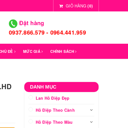
GIỎ HÀNG
(
0
)
Đặt hàng
0937.866.579 - 0964.441.959
 CHỦ ĐỀ
MỨC GIÁ
CHÍNH SÁCH
 LHD
DANH MỤC
Lan Hồ Điệp Đẹp
Hồ Điệp Theo Cành
Hồ Điệp Theo Màu