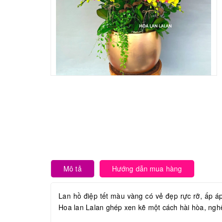
Mô tả
Hướng dẫn mua hàng
Lan hồ điệp tết màu vàng có vẻ đẹp rực rỡ, ấp á
Hoa lan Lalan ghép xen kẽ một cách hài hòa, nghệ 