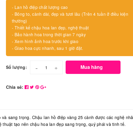
- Lan hồ điệp chất lượng cao
- Bông to, cành dài, đẹp và tươi lâu (Trên 4 tuần ở điều kiện
thường)
- Thiết kế chậu hoa lan đẹp, nghệ thuật
- Bảo hành hoa trong thời gian 7 ngày
- Xem hình ảnh hoa trước khi giao
- Giao hoa cực nhanh, sau 1 giờ đặt.
-
+
Mua hàng
Số lượng:
Chia sẻ:
p và sang trọng. Chậu lan hồ điệp vàng 25 cành được các nghệ nh
thuật tạo nên chậu hoa lan đẹp sang trọng, quý phái và tinh tế.