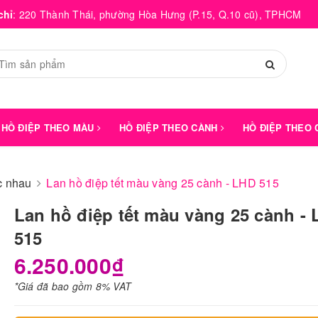
chỉ
:
220 Thành Thái, phường Hòa Hưng (P.15, Q.10 cũ), TPHCM
HỒ ĐIỆP THEO MÀU
HỒ ĐIỆP THEO CÀNH
HỒ ĐIỆP THEO
́c nhau
Lan hồ điệp tết màu vàng 25 cành - LHD 515
Lan hồ điệp tết màu vàng 25 cành -
515
6.250.000₫
*Giá đã bao gồm 8% VAT