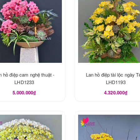
n hồ điệp cam nghệ thuật -
Lan hồ điệp tài lộc ngày Tế
LHD1233
LHD1193
5.000.000₫
4.320.000₫