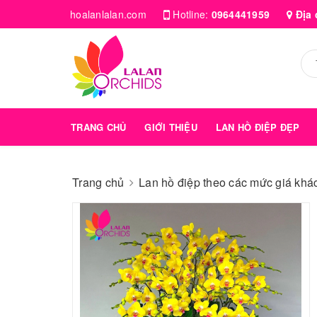
hoalanlalan.com
Hotline:
0964441959
Địa 
TRANG CHỦ
GIỚI THIỆU
LAN HỒ ĐIỆP ĐẸP
Trang chủ
Lan hồ điệp theo các mức giá kha