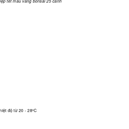
iệp tết màu vàng bonsai 25 cành
iệt độ từ 20 - 28
C
o