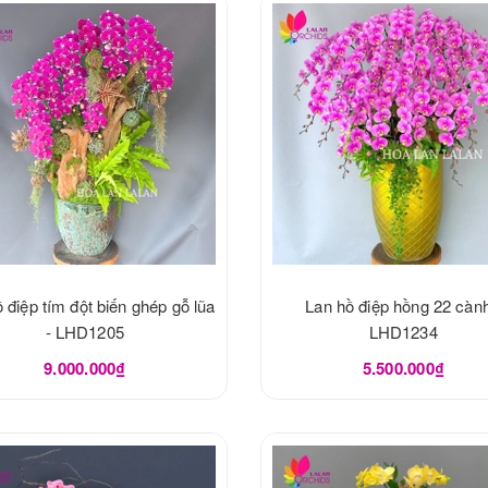
 điệp tím đột biến ghép gỗ lũa
Lan hồ điệp hồng 22 cành
- LHD1205
LHD1234
9.000.000₫
5.500.000₫