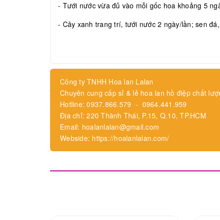
- Tưới nước vừa đủ vào mỗi gốc hoa khoảng 5 ngày
- Cây xanh trang trí, tưới nước 2 ngày/lần; sen đá
Công ty TNHH Hoa lan Lalan
Chuyên cung cấp sỉ & lẻ hoa lan hồ điệp chất lượ
Hotline: 0937.866.579 - 0964.441.959
Địa chỉ: 220 Thành Thái, P.15, Q.10, TP.HCM
Email: hoalanlalan@gmail.com
Webside: https://hoalanlalan.com/