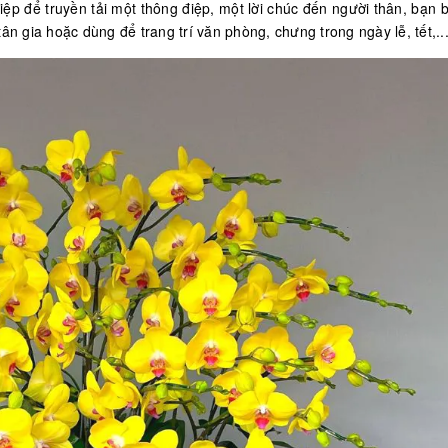
ệp để truyền tải một thông điệp, một lời chúc đến người thân, bạn b
ân gia hoặc dùng để trang trí văn phòng, chưng trong ngày lễ, tết,..