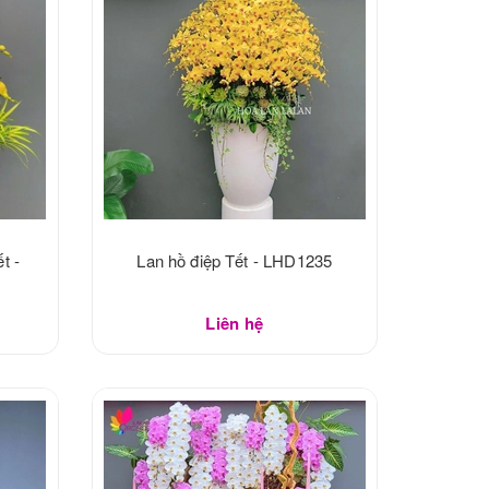
t -
Lan hồ điệp Tết - LHD1235
Liên hệ