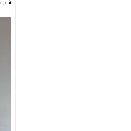
è, đối
.