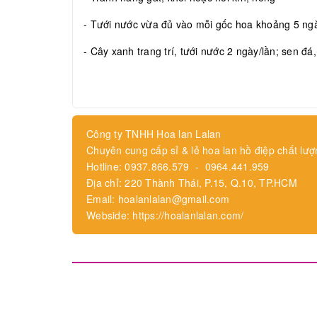
- Tưới nước vừa đủ vào mỗi gốc hoa khoảng 5 ngày
- Cây xanh trang trí, tưới nước 2 ngày/lần; sen đá
Công ty TNHH Hoa lan Lalan
Chuyên cung cấp sỉ & lẻ hoa lan hồ điệp chất lượ
Hotline: 0937.866.579 - 0964.441.959
Địa chỉ: 220 Thành Thái, P.15, Q.10, TP.HCM
Email: hoalanlalan@gmail.com
Webside: https://hoalanlalan.com/