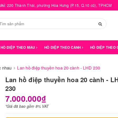
chỉ
:
220 Thành Thái, phường Hòa Hưng (P.15, Q.10 cũ), TPHCM
HỒ ĐIỆP THEO MÀU
HỒ ĐIỆP THEO CÀNH
HỒ ĐIỆP THEO
́c nhau
Lan hồ điệp thuyền hoa 20 cành - LHD 230
Lan hồ điệp thuyền hoa 20 cành - L
230
7.000.000₫
*Giá đã bao gồm 8% VAT