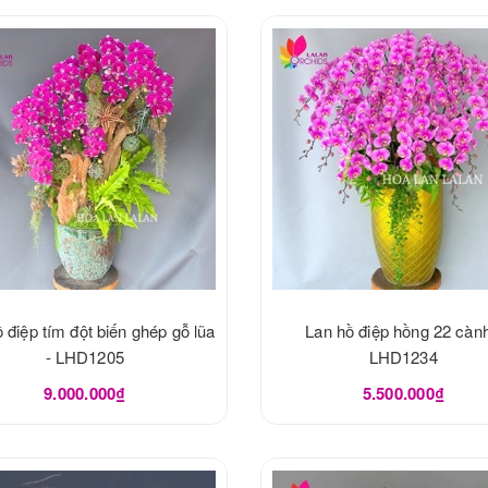
 điệp tím đột biến ghép gỗ lũa
Lan hồ điệp hồng 22 cành
- LHD1205
LHD1234
9.000.000₫
5.500.000₫