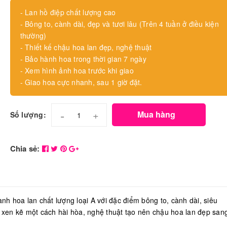
- Lan hồ điệp chất lượng cao
- Bông to, cành dài, đẹp và tươi lâu (Trên 4 tuần ở điều kiện
thường)
- Thiết kế chậu hoa lan đẹp, nghệ thuật
- Bảo hành hoa trong thời gian 7 ngày
- Xem hình ảnh hoa trước khi giao
- Giao hoa cực nhanh, sau 1 giờ đặt.
-
+
Mua hàng
Số lượng:
Chia sẻ:
ành hoa lan chất lượng loại A với đặc điểm bông to, cành dài, siêu
xen kẽ một cách hài hòa, nghệ thuật tạo nên chậu hoa lan đẹp san