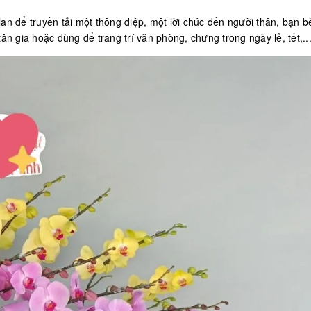
an để truyền tải một thông điệp, một lời chúc đến người thân, bạn bè
ân gia hoặc dùng để trang trí văn phòng, chưng trong ngày lễ, tết,..