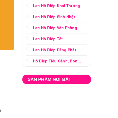
Lan Hồ Điệp Khai Trương
Lan Hồ Điệp Sinh Nhật
Lan Hồ Điệp Văn Phòng
Lan Hồ Điệp Tết
Lan Hồ Điệp Dâng Phật
Hồ Điệp Tiểu Cảnh, Bonsai
SẢN PHẨM NỔI BẬT
g