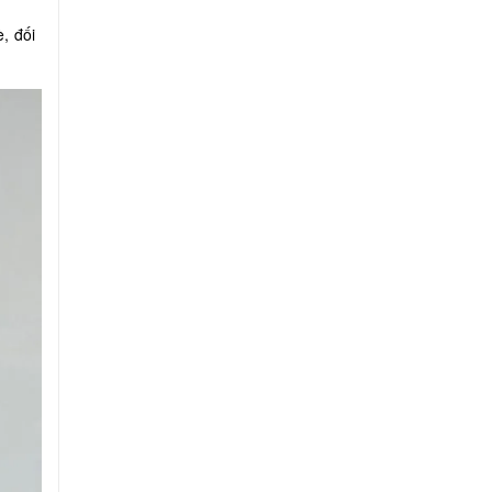
, đối
.