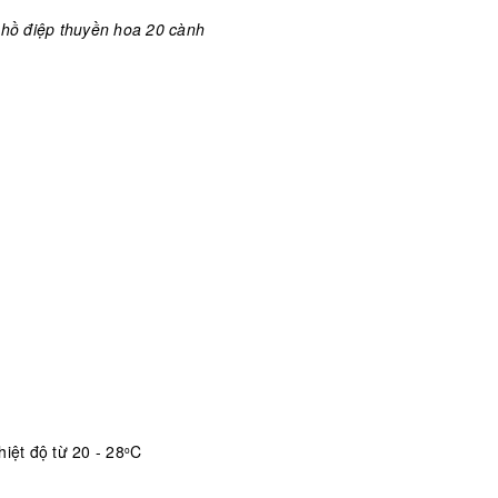
hồ điệp thuyền hoa 20 cành
iệt độ từ 20 - 28
C
o