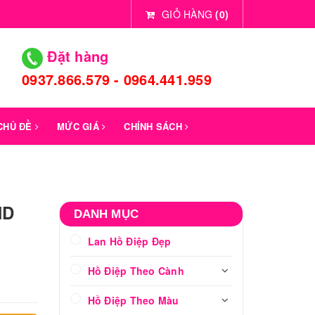
GIỎ HÀNG
(
0
)
Đặt hàng
0937.866.579 - 0964.441.959
 CHỦ ĐỀ
MỨC GIÁ
CHÍNH SÁCH
HD
DANH MỤC
Lan Hồ Điệp Đẹp
Hồ Điệp Theo Cành
Hồ Điệp Theo Màu