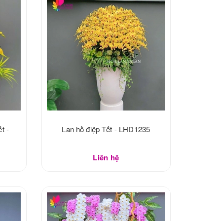
t -
Lan hồ điệp Tết - LHD1235
Liên hệ