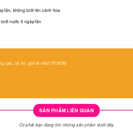
/lần, không tưới lên cánh hoa
, tưới nước 5 ngày/lần
ng cao, uy tín, giá rẻ nhất TP.HCM
SẢN PHẨM LIÊN QUAN
Có phải bạn đang tìm những sản phẩm dưới đây