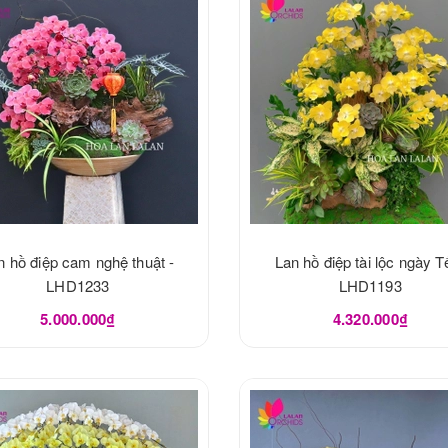
n hồ điệp cam nghệ thuật -
Lan hồ điệp tài lộc ngày Tế
LHD1233
LHD1193
5.000.000₫
4.320.000₫