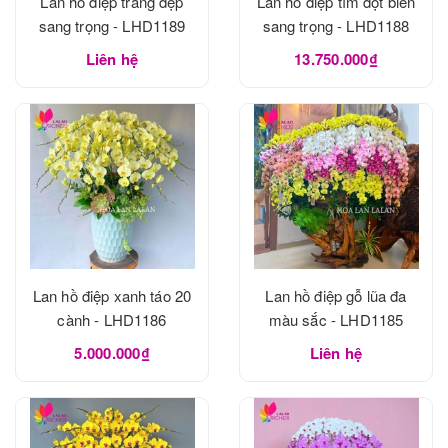
Lan hồ điệp trắng đẹp
Lan hồ điệp tím đột biến
sang trọng - LHD1189
sang trọng - LHD1188
Liên hệ
13.750.000₫
Lan hồ điệp xanh táo 20
Lan hồ điệp gỗ lũa đa
cành - LHD1186
màu sắc - LHD1185
5.000.000₫
Liên hệ