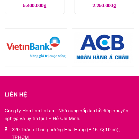
5.400.000₫
2.250.000₫
LIÊN HỆ
Công ty Hoa Lan LaLan - Nhà cung cấp lan hồ điệp chuyên
nghiệp và uy tín tại TP Hồ Chí Minh.
220 Thành Thái, phường Hòa Hưng (P.15, Q.10 cũ),
TPHCM