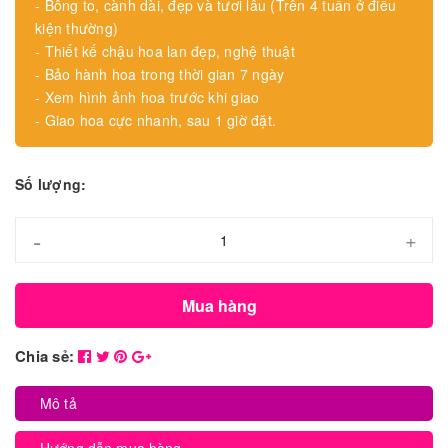
- Bông to, cành dài, đẹp và tươi lâu (Trên 4 tuần ở điều
kiện thường)
- Thiết kế chậu hoa lan đẹp, nghệ thuật
- Bảo hành hoa trong thời gian 7 ngày
- Xem hình ảnh hoa trước khi giao
- Giao hoa cực nhanh, sau 1 giờ đặt.
Số lượng:
-
+
Mua hàng
Chia sẻ:
Mô tả