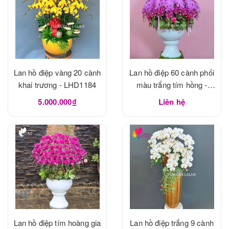
Lan hồ điệp vàng 20 cành
Lan hồ điệp 60 cành phối
khai trương - LHD1184
màu trắng tím hồng -
LHD1183
5.000.000₫
Liên hệ
Lan hồ điệp tím hoàng gia
Lan hồ điệp trắng 9 cành