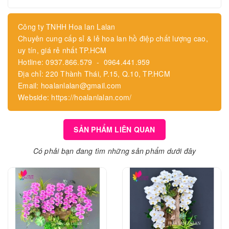
Công ty TNHH Hoa lan Lalan
Chuyên cung cấp sỉ & lẻ hoa lan hồ điệp chất lượng cao,
uy tín, giá rẻ nhất TP.HCM
Hotline: 0937.866.579 - 0964.441.959
Địa chỉ: 220 Thành Thái, P.15, Q.10, TP.HCM
Email: hoalanlalan@gmail.com
Webside: https://hoalanlalan.com/
SẢN PHẨM LIÊN QUAN
Có phải bạn đang tìm những sản phẩm dưới đây