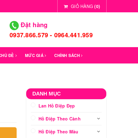
GIỎ HÀNG
(
0
)
Đặt hàng
0937.866.579 - 0964.441.959
 CHỦ ĐỀ
MỨC GIÁ
CHÍNH SÁCH
DANH MỤC
Lan Hồ Điệp Đẹp
Hồ Điệp Theo Cành
Hồ Điệp Theo Màu