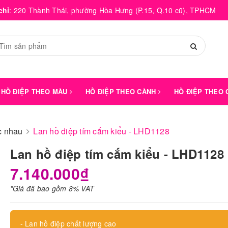
chỉ
:
220 Thành Thái, phường Hòa Hưng (P.15, Q.10 cũ), TPHCM
HỒ ĐIỆP THEO MÀU
HỒ ĐIỆP THEO CÀNH
HỒ ĐIỆP THEO
́c nhau
Lan hồ điệp tím cắm kiểu - LHD1128
Lan hồ điệp tím cắm kiểu - LHD1128
7.140.000₫
*Giá đã bao gồm 8% VAT
- Lan hồ điệp chất lượng cao