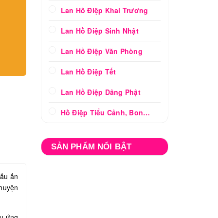
Lan Hồ Điệp Khai Trương
Lan Hồ Điệp Sinh Nhật
Lan Hồ Điệp Văn Phòng
Lan Hồ Điệp Tết
Lan Hồ Điệp Dâng Phật
Hồ Điệp Tiểu Cảnh, Bonsai
SẢN PHẨM NỔI BẬT
dấu ấn
chuyện
ệu ứng