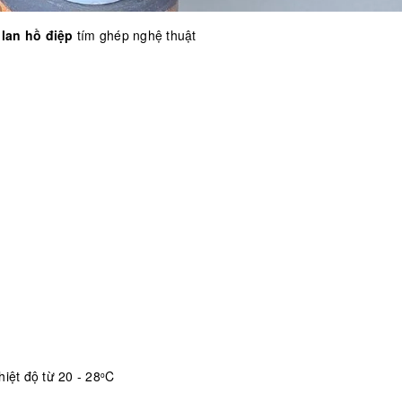
u
lan hồ điệp
tím ghép nghệ thuật
iệt độ từ 20 - 28
C
o