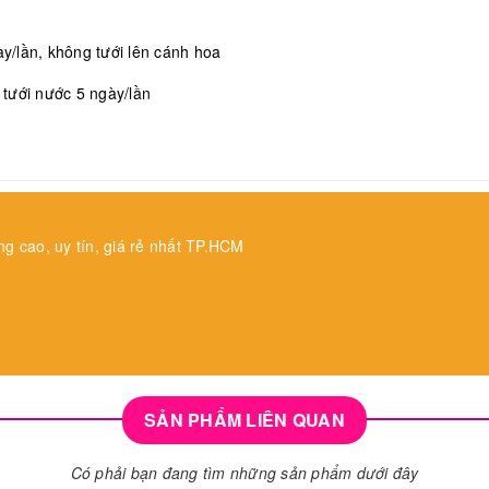
/lần, không tưới lên cánh hoa
, tưới nước 5 ngày/lần
ng cao, uy tín, giá rẻ nhất TP.HCM
SẢN PHẨM LIÊN QUAN
Có phải bạn đang tìm những sản phẩm dưới đây