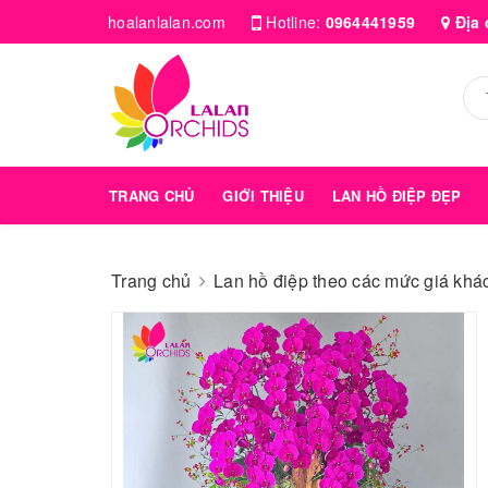
hoalanlalan.com
Hotline:
0964441959
Địa 
TRANG CHỦ
GIỚI THIỆU
LAN HỒ ĐIỆP ĐẸP
Trang chủ
Lan hồ điệp theo các mức giá kha