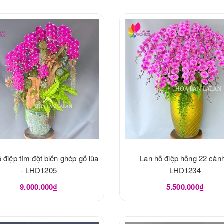
 điệp tím đột biến ghép gỗ lũa
Lan hồ điệp hồng 22 cành
- LHD1205
LHD1234
9.000.000₫
5.500.000₫