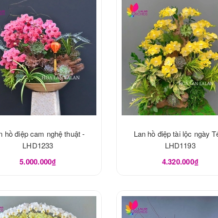
n hồ điệp cam nghệ thuật -
Lan hồ điệp tài lộc ngày Tế
LHD1233
LHD1193
5.000.000₫
4.320.000₫