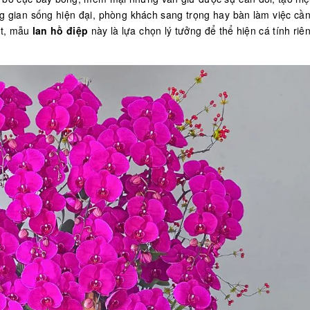
ông gian sống hiện đại, phòng khách sang trọng hay bàn làm việc cầ
ật, mẫu
lan hồ điệp
này là lựa chọn lý tưởng để thể hiện cá tính riê