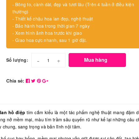
- Bông to, cành dài, đẹp và tươi lâu (Trên 4 tuần ở điều kiện
thường)
- Thiết kế chậu hoa lan đẹp, nghệ thuật
- Bảo hành hoa trong thời gian 7 ngày
- Xem hình ảnh hoa trước khi giao
- Giao hoa cực nhanh, sau 1 giờ đặt.
-
+
Mua hàng
Số lượng:
Chia sẻ:
u
lan hồ điệp
tím cắm kiểu là một tác phẩm nghệ thuật mang đậm 
ng nở mềm mại, màu tím trầm sâu quyến rũ như kể lại những câu 
y chung, sang trọng và bản lĩnh nội tâm.
 bố cục bay bổng, mềm mại nhưng vẫn giữ được sự cân đối, tạo hi