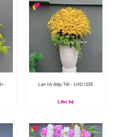
t -
Lan hồ điệp Tết - LHD1235
Liên hệ