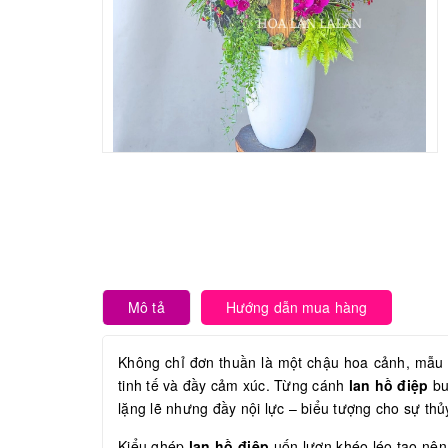
Mô tả
Hướng dẫn mua hàng
Không chỉ đơn thuần là một chậu hoa cảnh, mẫ
tinh tế và đầy cảm xúc. Từng cánh
lan hồ điệp
bu
lặng lẽ nhưng đầy nội lực – biểu tượng cho sự thủ
Kiểu ghép
lan hồ điệp
uốn lượn khéo léo tạo nên