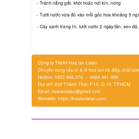
- Tránh nắng gắt, khói hoặc nơi kín, nóng
- Tưới nước vừa đủ vào mỗi gốc hoa khoảng 5 ngày
- Cây xanh trang trí, tưới nước 2 ngày/lần; sen đá
Công ty TNHH Hoa lan Lalan
Chuyên cung cấp sỉ & lẻ hoa lan hồ điệp chất lượ
Hotline: 0937.866.579 - 0964.441.959
Địa chỉ: 220 Thành Thái, P.15, Q.10, TP.HCM
Email: hoalanlalan@gmail.com
Webside: https://hoalanlalan.com/